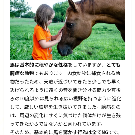
馬は基本的に穏やかな性格
をしていますが、
とても
臆病な動物
でもあります。肉食動物に捕食される動
物だったため、天敵が近づいてきたら少しでも早く
逃げられるように遠くの音を聞き分ける聴力や真後
ろの10度以外は見られる広い視野を持つように進化
して、厳しい環境を生き抜いてきました。臆病なの
は、周辺の変化にすぐに気づけた個体だけが生き残
ってきたからではないかと言われています。
そのため、基本的に
馬を驚かす行為は全てNG
です。