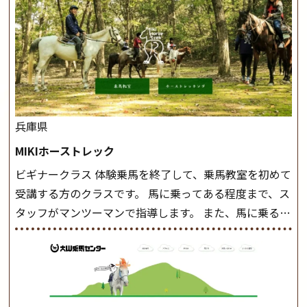
兵庫県
MIKIホーストレック
ビギナークラス 体験乗馬を終了して、乗馬教室を初めて
受講する方のクラスです。 馬に乗ってある程度まで、ス
タッフがマンツーマンで指導します。 また、馬に乗るだ
けでなく、馬の手入れや馬装（鞍などを装着する） も
このクラスで把握し、「馬に触れること」にも慣れてい
きましょう。 スタートクラス ビギナークラスで単独で
軽速歩(けいはやあし)ができるようになったら スタート