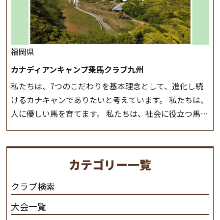
はこちら
お越しください！
大山乗馬センターの紹介記事はこち
ら
福岡県
カナディアンキャンプ乗馬クラブ九州
私たちは、7つのこだわりを基本理念として、進化し続
けるカナキャンでありたいと考えています。 私たちは、
人に優しい馬を育てます。 私たちは、社会に役立つ馬を
生産します。 私たちは、馬や人々に癒しとなる環境を守
り、保ちます。 私たちは、未来の子供たちの身近に、馬
を活躍させたいと思っています。 私たちは、乗馬の楽し
カテゴリー一覧
さと魅力を追求します。 私たちは、馬の品種と血統にこ
だわります。 私たちは、乗用馬の質の向上を目指し、生
クラブ検索
産･育成･調教を一貫して行います。
カナディアンキャ
大会一覧
ンプ乗馬クラブ九州のツアー情報はこちら