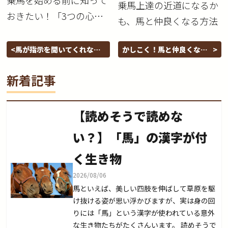
乗馬を始める前に知って
乗馬上達の近道になるか
おきたい！「3つの心
も、馬と仲良くなる方法
得」と「馬と仲良くなる
方法」
馬が指示を聞いてくれない
かしこく！馬と仲良くなろ
のは何故？
う
新着記事
【読めそうで読めな
い？】「馬」の漢字が付
く生き物
2026/08/06
馬といえば、美しい四肢を伸ばして草原を駆
け抜ける姿が思い浮かびますが、実は身の回
りには「馬」という漢字が使われている意外
な生き物たちがたくさんいます。 読めそうで