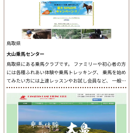
クラスへ。 グループレッスンで馬のスピードを調整し
ながら 軽速歩・正反撞(せいはんどう)を学びます。 安定
した手綱操作と軽速歩・正反撞ができるようになれば
駈歩(かけあし)練習に入ります。 ホップクラス スタート
クラスで常歩(なみあし)や 速歩、駈歩の初歩をマスター
したら、 次は部班にて駈歩を含めた誘導練習を行いま
鳥取県
しょう。 ステップクラス ホップクラスまでに練習した
大山乗馬センター
まとめをします。 三種歩法をマスターし、ワンランク上
鳥取県にある乗馬クラブです。 ファミリーや初心者の方
の扶助操作や誘導方法を身につけましょう。 注意事項
には各種ふれあい体験や乗馬トレッキング、 乗馬を始め
◆馬場使用状況により、使用する馬場はこちらで決定い
てみたい方には上達レッスンやお試し会員など、 一般の
たしますのでご了承ください ◆基本は雨天決行です
方に幅広くお楽しみいただける施設を目指しています。
が、落雷・強風等のより、安全上急遽中止させていただ
また、お手軽（低価格）に会員になったり自分の馬を持
く場合がございます。 ◆三木ホースランドパークの協議
つことのできる乗馬クラブでもあり、 健康や趣味、スポ
会や講習会等により、一部レッスンが中止になる場合が
ーツ競技として、老若男女様々な方が、日々乗馬をお楽
ございます。 その際、ご予約いただいている皆様には事
しみいただいています。 なお、ゴールデンウィークと夏
前にご連絡いたします。
MIKIホーストレックのツアー
休み期間中は無休で営業していますので、ぜひご家族で