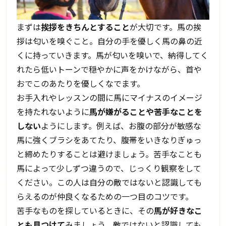
まずは
挨拶をきちんとすること
が大切です。馬の挨
拶は匂いを嗅ぐこと。自分の手を優しく馬の鼻の近
くに持っていきます。馬が匂いを嗅いで、納得してく
れたら低いトーンで穏やかに声をかけながら、首や
おでこのあたりを優しくなでます。
お手入れやレッスンの間に馬にマイナスのイメージ
を持たれないように
馬が嫌がることや苦手なことを
しない
ようにします。例えば、お腹の部分が敏感な
馬に強くブラシをあてたり、腹帯をいきなりぎゅっ
と締めたりすることは避けましょう。苦手なことも
馬によって少しずつ違うので、じっくり観察をして
ください。この人は自分の敵ではないと認識しても
らえるのが仲良くなるための一つ目のコツです。
苦手なものを探しているときに、その
馬が好きなこ
とも見つけて
みましょう。敵ではないと認識しても