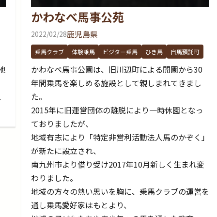
かわなべ馬事公苑
鹿児島県
2022/02/28
乗馬クラブ
体験乗馬
ビジター乗馬
ひき馬
自馬預託可
地
かわなべ馬事公園は、旧川辺町による開園から30
年間乗馬を楽しめる施設として親しまれてきまし
、
た。
2015年に旧運営団体の離脱により一時休園となっ
ておりましたが、
地域有志により「特定非営利活動法人馬のかぞく」
が新たに設立され、
南九州市より借り受け2017年10月新しく生まれ変
わりました。
地域の方々の熱い思いを胸に、乗馬クラブの運営を
通し乗馬愛好家はもとより、