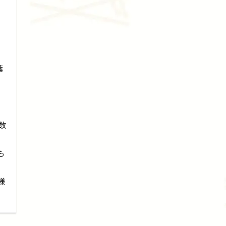
葉
数
も
様