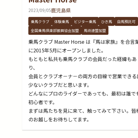
鹿児島県
2023/09/05
乗馬クラブ
体験乗馬
ビジター乗馬
ひき馬
自馬預託可
全国乗馬倶楽部振興協会加盟
馬術連盟加盟
乗馬クラブ Master Horse は『馬は家族』を合言
に2015年5月にオープンしました。
もともと私共も乗馬クラブの会員だった経緯もあ
り、
会員とクラブオ－ナ－の両方の目線で営業できる
少ないクラブだと思います。
どんなにプロのライダ－であっても、最初は誰で
初心者です。
まずは馬たちを見に来て、触ってみて下さい。皆
のお越しをお待ちしてます。