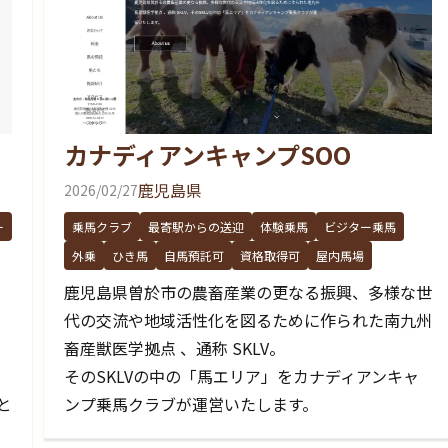
カナディアンキャンプSOO
鹿児島県
2026/02/27
ー
乗馬クラブ
最寄駅からの送迎
体験乗馬
ビジター乗馬
外乗
ひき馬
自馬預託可
資格取得可
屋内馬場
鹿児島県曽於市の農畜産業の更なる振興、多様な世
代の交流や地域活性化を図るために作られた南九州
畜産獣医学拠点 、通称 SKLV。
そのSKLVの中の「馬エリア」をカナディアンキャ
と
ンプ乗馬クラブが運営いたします。