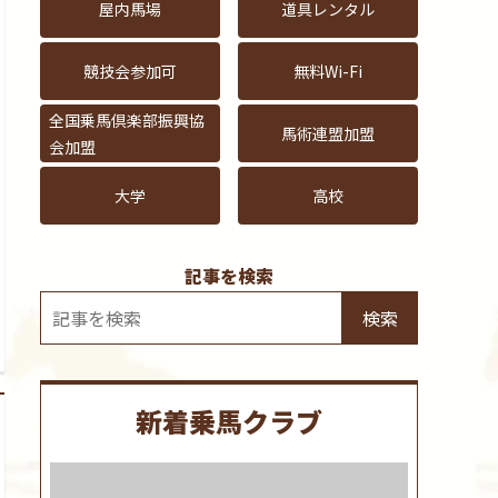
屋内馬場
道具レンタル
競技会参加可
無料Wi-Fi
全国乗馬倶楽部振興協
馬術連盟加盟
会加盟
大学
高校
記事を検索
検索
新着乗馬クラブ