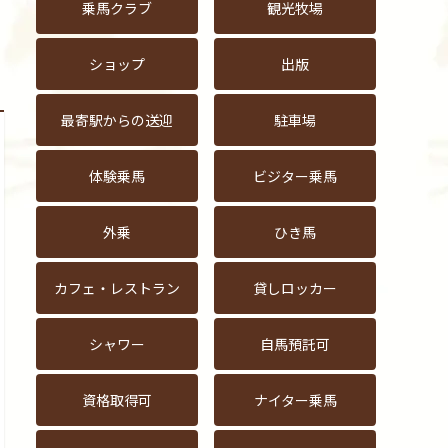
乗馬クラブ
観光牧場
！
ショップ
出版
最寄駅からの送迎
駐車場
体験乗馬
ビジター乗馬
外乗
ひき馬
カフェ・レストラン
貸しロッカー
シャワー
自馬預託可
資格取得可
ナイター乗馬