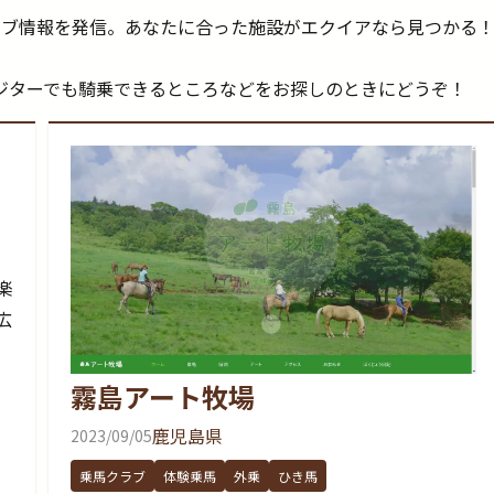
ラブ情報を発信。あなたに合った施設がエクイアなら見つかる
。
ジターでも騎乗できるところなどをお探しのときにどうぞ！
楽
広
霧島アート牧場
鹿児島県
2023/09/05
乗馬クラブ
体験乗馬
外乗
ひき馬