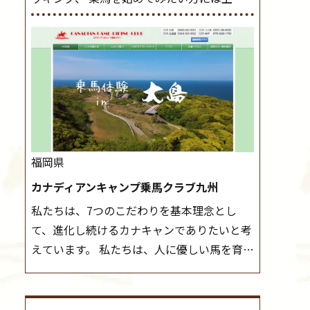
レッスンやお試し会員など、 一般の方に幅
導練習を行いましょう。 ステップクラス ホ
広くお楽しみいただける施設を目指していま
ップクラスまでに練習したまとめをします。
す。 また、お手軽（低価格）に会員になった
三種歩法をマスターし、ワンランク上の扶助
り自分の馬を持つことのできる乗馬クラブで
操作や誘導方法を身につけましょう。 注意
もあり、 健康や趣味、スポーツ競技として、
事項 ◆馬場使用状況により、使用する馬場
老若男女様々な方が、日々乗馬をお楽しみい
はこちらで決定いたしますのでご了承くださ
ただいています。 なお、ゴールデンウィーク
い ◆基本は雨天決行ですが、落雷・強風等
と夏休み期間中は無休で営業していますの
のより、安全上急遽中止させていただく場合
福岡県
で、ぜひご家族でお越しください！
大山乗
がございます。 ◆三木ホースランドパークの
カナディアンキャンプ乗馬クラブ九州
馬センターの紹介記事はこちら
協議会や講習会等により、一部レッスンが中
私たちは、7つのこだわりを基本理念とし
止になる場合がございます。 その際、ご予約
て、進化し続けるカナキャンでありたいと考
いただいている皆様には事前にご連絡いたし
えています。 私たちは、人に優しい馬を育て
ます。
MIKIホーストレックのツアーはこち
ます。 私たちは、社会に役立つ馬を生産しま
ら
す。 私たちは、馬や人々に癒しとなる環境を
守り、保ちます。 私たちは、未来の子供たち