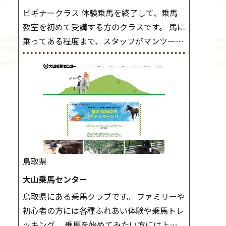
ビギナークラス 体験乗馬を終了して、乗馬
教室を初めて受講する方のクラスです。 馬に
乗ってある程度まで、スタッフがマンツーマ
ンで指導します。 また、馬に乗るだけでな
く、馬の手入れや馬装（鞍などを装着する）
もこのクラスで把握し、「馬に触れること」
にも慣れていきましょう。 スタートクラス
ビギナークラスで単独で軽速歩(けいはやあ
し)ができるようになったら スタートクラス
へ。 グループレッスンで馬のスピードを調
整しながら 軽速歩・正反撞(せいはんどう)を
鳥取県
学びます。 安定した手綱操作と軽速歩・正反
大山乗馬センター
撞ができるようになれば 駈歩(かけあし)練習
鳥取県にある乗馬クラブです。 ファミリーや
に入ります。 ホップクラス スタートクラス
初心者の方には各種ふれあい体験や乗馬トレ
で常歩(なみあし)や 速歩、駈歩の初歩をマス
ッキング、 乗馬を始めてみたい方には上達
ターしたら、 次は部班にて駈歩を含めた誘