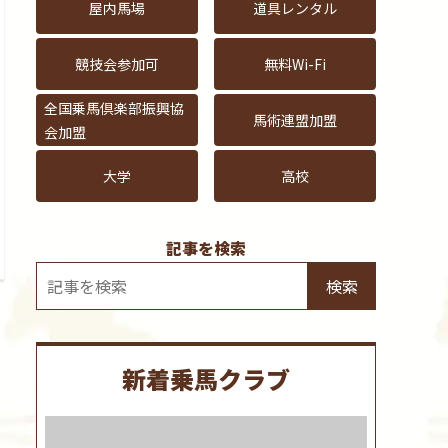
屋内馬場
道具レンタル
競技会参加可
無料Wi-Fi
全国乗馬倶楽部振興協
馬術連盟加盟
会加盟
大学
高校
記事を検索
検索
新着乗馬クラブ