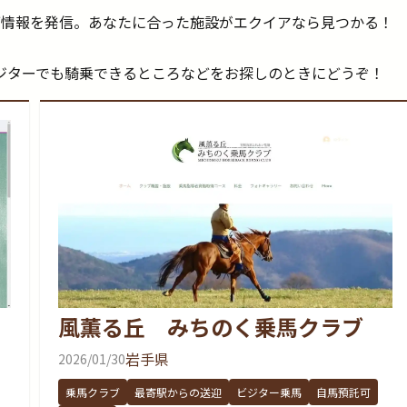
ブ情報を発信。あなたに合った施設がエクイアなら見つかる！
。
ジターでも騎乗できるところなどをお探しのときにどうぞ！
風薫る丘 みちのく乗馬クラブ
岩手県
2026/01/30
乗馬クラブ
最寄駅からの送迎
ビジター乗馬
自馬預託可