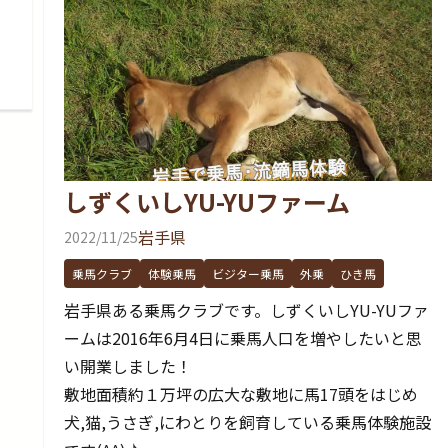
しずくいしYU-YUファーム
岩手県
2022/11/25
乗馬クラブ
体験乗馬
ビジター乗馬
外乗
ひき馬
岩手県ある乗馬クラブです。しずくいしYU-YUファ
ームは2016年6月4日に乗馬人口を増やしたいと思
い開業しました！
敷地面積約１万坪の広大な敷地に馬17頭をはじめ
犬,猫,うさぎ,にわとりを飼育している乗馬体験施設