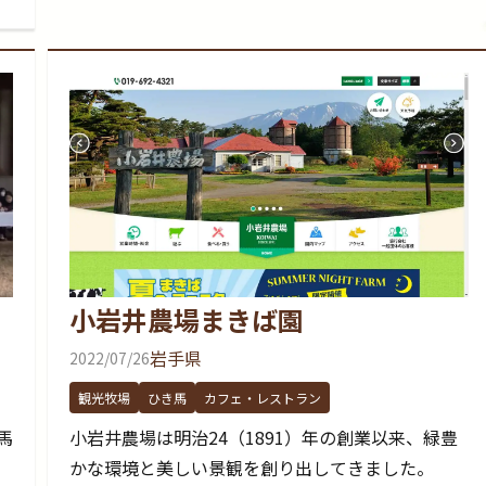
小岩井農場まきば園
岩手県
2022/07/26
観光牧場
ひき馬
カフェ・レストラン
馬
小岩井農場は明治24（1891）年の創業以来、緑豊
かな環境と美しい景観を創り出してきました。