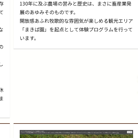
存
130年に及ぶ農場の営みと歴史は、まさに畜産業発
て
展のあゆみそのものです。
開放感あふれ牧歌的な雰囲気が楽しめる観光エリア
な
「まきば園」を起点として体験プログラムを行って
います。
の
し
休
ま