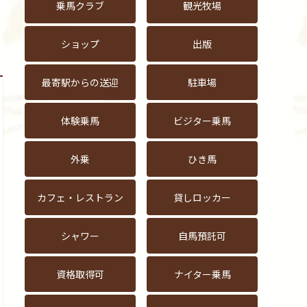
乗馬クラブ
観光牧場
ショップ
出版
最寄駅からの送迎
駐車場
体験乗馬
ビジター乗馬
外乗
ひき馬
カフェ・レストラン
貸しロッカー
シャワー
自馬預託可
資格取得可
ナイター乗馬