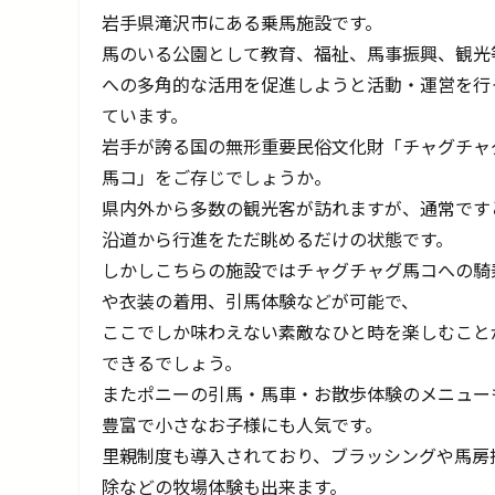
岩手県滝沢市にある乗馬施設です。
馬のいる公園として教育、福祉、馬事振興、観光
への多角的な活用を促進しようと活動・運営を行
ています。
岩手が誇る国の無形重要民俗文化財「チャグチャ
馬コ」をご存じでしょうか。
県内外から多数の観光客が訪れますが、通常です
沿道から行進をただ眺めるだけの状態です。
しかしこちらの施設ではチャグチャグ馬コへの騎
や衣装の着用、引馬体験などが可能で、
ここでしか味わえない素敵なひと時を楽しむこと
できるでしょう。
またポニーの引馬・馬車・お散歩体験のメニュー
豊富で小さなお子様にも人気です。
里親制度も導入されており、ブラッシングや馬房
除などの牧場体験も出来ます。