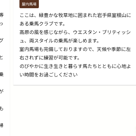
屋内馬場
等
ここは、緑豊かな牧草地に囲まれた岩手県室根山に
っ
ある乗馬クラブです。
高原の風を感じながら、ウエスタン・ブリティッシ
グ
ュ、両スタイルの乗馬が楽しめます。
室内馬場も完備しておりますので、天候や季節に左
と
右されずに練習が可能です。​
のびやかに生き生きと暮らす馬たちとともに心地よ
乗
い時間をお過ごしください
が
も
掃