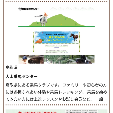
けでなく、馬の手入れや馬装（鞍などを装着する） も
このクラスで把握し、「馬に触れること」にも慣れてい
きましょう。 スタートクラス ビギナークラスで単独で
軽速歩(けいはやあし)ができるようになったら スタート
クラスへ。 グループレッスンで馬のスピードを調整し
ながら 軽速歩・正反撞(せいはんどう)を学びます。 安定
した手綱操作と軽速歩・正反撞ができるようになれば
駈歩(かけあし)練習に入ります。 ホップクラス スタート
クラスで常歩(なみあし)や 速歩、駈歩の初歩をマスター
したら、 次は部班にて駈歩を含めた誘導練習を行いま
鳥取県
しょう。 ステップクラス ホップクラスまでに練習した
大山乗馬センター
まとめをします。 三種歩法をマスターし、ワンランク上
鳥取県にある乗馬クラブです。 ファミリーや初心者の方
の扶助操作や誘導方法を身につけましょう。 注意事項
には各種ふれあい体験や乗馬トレッキング、 乗馬を始め
◆馬場使用状況により、使用する馬場はこちらで決定い
てみたい方には上達レッスンやお試し会員など、 一般の
たしますのでご了承ください ◆基本は雨天決行です
方に幅広くお楽しみいただける施設を目指しています。
が、落雷・強風等のより、安全上急遽中止させていただ
また、お手軽（低価格）に会員になったり自分の馬を持