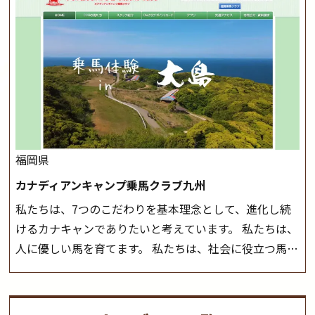
く場合がございます。 ◆三木ホースランドパークの協議
つことのできる乗馬クラブでもあり、 健康や趣味、スポ
会や講習会等により、一部レッスンが中止になる場合が
ーツ競技として、老若男女様々な方が、日々乗馬をお楽
ございます。 その際、ご予約いただいている皆様には事
しみいただいています。 なお、ゴールデンウィークと夏
前にご連絡いたします。
MIKIホーストレックのツアー
休み期間中は無休で営業していますので、ぜひご家族で
はこちら
お越しください！
大山乗馬センターの紹介記事はこち
ら
福岡県
カナディアンキャンプ乗馬クラブ九州
私たちは、7つのこだわりを基本理念として、進化し続
けるカナキャンでありたいと考えています。 私たちは、
人に優しい馬を育てます。 私たちは、社会に役立つ馬を
生産します。 私たちは、馬や人々に癒しとなる環境を守
り、保ちます。 私たちは、未来の子供たちの身近に、馬
を活躍させたいと思っています。 私たちは、乗馬の楽し