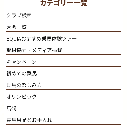
カテゴリー一覧
さと魅力を追求します。 私たちは、馬の品種と血統にこ
だわります。 私たちは、乗用馬の質の向上を目指し、生
クラブ検索
産･育成･調教を一貫して行います。
カナディアンキャ
大会一覧
ンプ乗馬クラブ九州のツアー情報はこちら
EQUIAおすすめ乗馬体験ツアー
取材協力・メディア掲載
キャンペーン
初めての乗馬
乗馬の楽しみ方
オリンピック
馬術
乗馬用品とお手入れ