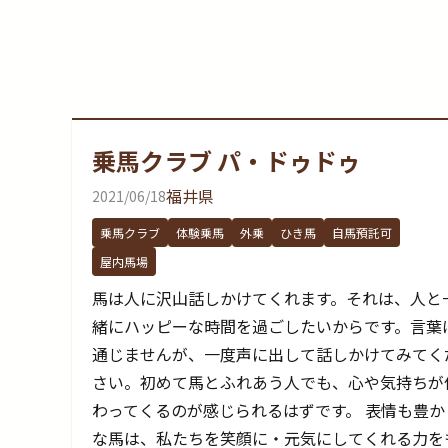
乗馬クラブ パ・ドゥドゥ
福井県
2021/06/18
乗馬クラブ
体験乗馬
外乗
ひき馬
自馬預託可
屋内馬場
馬は人に沢山話しかけてくれます。それは、人と
緒にハッピーな時間を過ごしたいからです。言葉
通じませんが、一度声に出して話しかけてみてく
さい。初めて馬とふれあう人でも、心や気持ちが
わってくるのが感じられるはずです。 表情も豊か
な馬は、私たちを笑顔に・元気にしてくれる力を