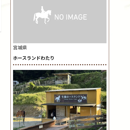
宮城県
ホースランドわたり