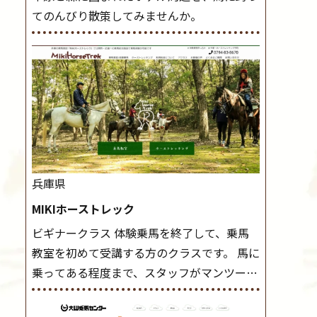
てのんびり散策してみませんか。
兵庫県
MIKIホーストレック
ビギナークラス 体験乗馬を終了して、乗馬
教室を初めて受講する方のクラスです。 馬に
乗ってある程度まで、スタッフがマンツーマ
ンで指導します。 また、馬に乗るだけでな
く、馬の手入れや馬装（鞍などを装着する）