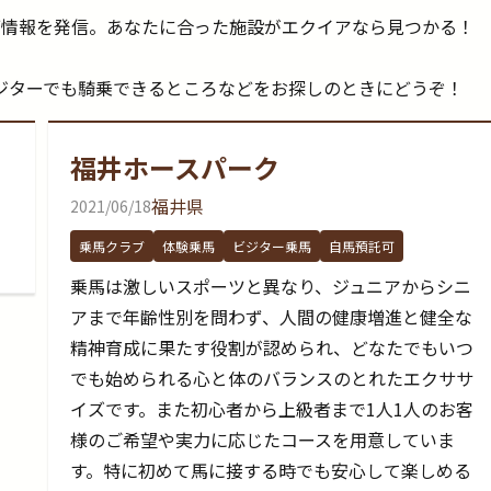
ブ情報を発信。あなたに合った施設がエクイアなら見つかる！
。
ジターでも騎乗できるところなどをお探しのときにどうぞ！
福井ホースパーク
福井県
2021/06/18
乗馬クラブ
体験乗馬
ビジター乗馬
自馬預託可
乗馬は激しいスポーツと異なり、ジュニアからシニ
アまで年齢性別を問わず、人間の健康増進と健全な
精神育成に果たす役割が認められ、どなたでもいつ
でも始められる心と体のバランスのとれたエクササ
イズです。また初心者から上級者まで1人1人のお客
様のご希望や実力に応じたコースを用意していま
す。特に初めて馬に接する時でも安心して楽しめる