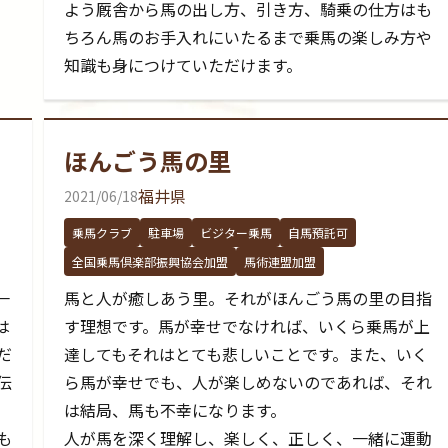
よう厩舎から馬の出し方、引き方、騎乗の仕方はも
ちろん馬のお手入れにいたるまで乗馬の楽しみ方や
知識も身につけていただけます。
ほんごう馬の里
福井県
2021/06/18
乗馬クラブ
駐車場
ビジター乗馬
自馬預託可
全国乗馬倶楽部振興協会加盟
馬術連盟加盟
一
馬と人が癒しあう里。それがほんごう馬の里の目指
は
す理想です。馬が幸せでなければ、いくら乗馬が上
だ
達してもそれはとても悲しいことです。また、いく
伝
ら馬が幸せでも、人が楽しめないのであれば、それ
は結局、馬も不幸になります。
も
人が馬を深く理解し、楽しく、正しく、一緒に運動