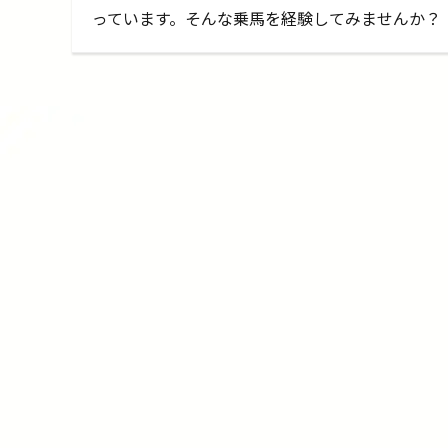
っています。そんな乗馬を経験してみませんか？