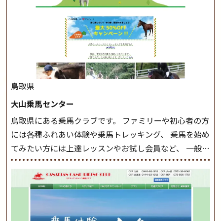
軽速歩(けいはやあし)ができるようになったら スタート
クラスへ。 グループレッスンで馬のスピードを調整し
ながら 軽速歩・正反撞(せいはんどう)を学びます。 安定
した手綱操作と軽速歩・正反撞ができるようになれば
駈歩(かけあし)練習に入ります。 ホップクラス スタート
クラスで常歩(なみあし)や 速歩、駈歩の初歩をマスター
したら、 次は部班にて駈歩を含めた誘導練習を行いま
鳥取県
しょう。 ステップクラス ホップクラスまでに練習した
大山乗馬センター
まとめをします。 三種歩法をマスターし、ワンランク上
鳥取県にある乗馬クラブです。 ファミリーや初心者の方
の扶助操作や誘導方法を身につけましょう。 注意事項
には各種ふれあい体験や乗馬トレッキング、 乗馬を始め
◆馬場使用状況により、使用する馬場はこちらで決定い
てみたい方には上達レッスンやお試し会員など、 一般の
たしますのでご了承ください ◆基本は雨天決行です
方に幅広くお楽しみいただける施設を目指しています。
が、落雷・強風等のより、安全上急遽中止させていただ
また、お手軽（低価格）に会員になったり自分の馬を持
く場合がございます。 ◆三木ホースランドパークの協議
つことのできる乗馬クラブでもあり、 健康や趣味、スポ
会や講習会等により、一部レッスンが中止になる場合が
ーツ競技として、老若男女様々な方が、日々乗馬をお楽
ございます。 その際、ご予約いただいている皆様には事
しみいただいています。 なお、ゴールデンウィークと夏