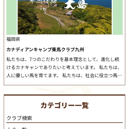
前にご連絡いたします。
MIKIホーストレックのツアー
休み期間中は無休で営業していますので、ぜひご家族で
はこちら
お越しください！
大山乗馬センターの紹介記事はこち
ら
福岡県
カナディアンキャンプ乗馬クラブ九州
私たちは、7つのこだわりを基本理念として、進化し続
けるカナキャンでありたいと考えています。 私たちは、
人に優しい馬を育てます。 私たちは、社会に役立つ馬を
生産します。 私たちは、馬や人々に癒しとなる環境を守
り、保ちます。 私たちは、未来の子供たちの身近に、馬
を活躍させたいと思っています。 私たちは、乗馬の楽し
カテゴリー一覧
さと魅力を追求します。 私たちは、馬の品種と血統にこ
だわります。 私たちは、乗用馬の質の向上を目指し、生
クラブ検索
産･育成･調教を一貫して行います。
カナディアンキャ