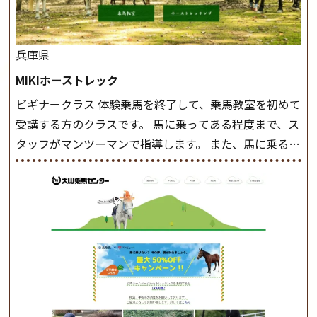
兵庫県
MIKIホーストレック
ビギナークラス 体験乗馬を終了して、乗馬教室を初めて
受講する方のクラスです。 馬に乗ってある程度まで、ス
タッフがマンツーマンで指導します。 また、馬に乗るだ
けでなく、馬の手入れや馬装（鞍などを装着する） も
このクラスで把握し、「馬に触れること」にも慣れてい
きましょう。 スタートクラス ビギナークラスで単独で
軽速歩(けいはやあし)ができるようになったら スタート
クラスへ。 グループレッスンで馬のスピードを調整し
ながら 軽速歩・正反撞(せいはんどう)を学びます。 安定
した手綱操作と軽速歩・正反撞ができるようになれば
駈歩(かけあし)練習に入ります。 ホップクラス スタート