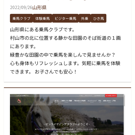
山形県
2022/09/26
乗馬クラブ
体験乗馬
ビジター乗馬
外乗
ひき馬
山形県にある乗馬クラブです。
村山市の北に位置する静かな田園のそば街道の１画
にあります。
緑豊かな田園の中で乗馬を楽しんで見ませんか？
心も身体もリフレッシュします。気軽に乗馬を体験
できます。 お子さんでも安心！