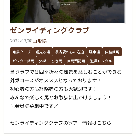
ゼンライディングクラブ
山形県
2022/03/08
乗馬クラブ
観光牧場
最寄駅からの送迎
駐車場
体験乗馬
ビジター乗馬
外乗
ひき馬
自馬預託可
道具レンタル
当クラブでは四季折々の風景を楽しむことができる
外乗コースがオススメとなっております！
初心者の方も経験者の方も大歓迎です！
みんなで楽しく馬とお散歩に出かけましょう！
＼会員様募集中です／
ゼンライディングクラブのツアー情報はこちら