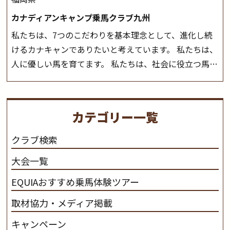
カナディアンキャンプ乗馬クラブ九州
私たちは、7つのこだわりを基本理念として、進化し続
けるカナキャンでありたいと考えています。 私たちは、
人に優しい馬を育てます。 私たちは、社会に役立つ馬を
生産します。 私たちは、馬や人々に癒しとなる環境を守
り、保ちます。 私たちは、未来の子供たちの身近に、馬
を活躍させたいと思っています。 私たちは、乗馬の楽し
カテゴリー一覧
さと魅力を追求します。 私たちは、馬の品種と血統にこ
だわります。 私たちは、乗用馬の質の向上を目指し、生
クラブ検索
産･育成･調教を一貫して行います。
カナディアンキャ
大会一覧
ンプ乗馬クラブ九州のツアー情報はこちら
EQUIAおすすめ乗馬体験ツアー
取材協力・メディア掲載
キャンペーン