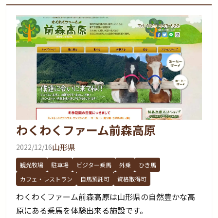
わくわくファーム前森高原
山形県
2022/12/16
観光牧場
駐車場
ビジター乗馬
外乗
ひき馬
カフェ・レストラン
自馬預託可
資格取得可
わくわくファーム前森高原は山形県の自然豊かな高
原にある乗馬を体験出来る施設です。