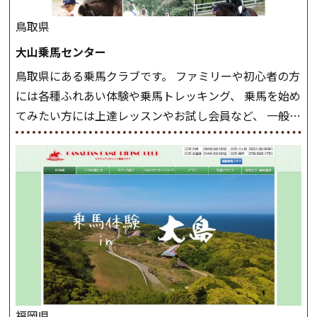
クラスで常歩(なみあし)や 速歩、駈歩の初歩をマスター
したら、 次は部班にて駈歩を含めた誘導練習を行いま
鳥取県
しょう。 ステップクラス ホップクラスまでに練習した
大山乗馬センター
まとめをします。 三種歩法をマスターし、ワンランク上
鳥取県にある乗馬クラブです。 ファミリーや初心者の方
の扶助操作や誘導方法を身につけましょう。 注意事項
には各種ふれあい体験や乗馬トレッキング、 乗馬を始め
◆馬場使用状況により、使用する馬場はこちらで決定い
てみたい方には上達レッスンやお試し会員など、 一般の
たしますのでご了承ください ◆基本は雨天決行です
方に幅広くお楽しみいただける施設を目指しています。
が、落雷・強風等のより、安全上急遽中止させていただ
また、お手軽（低価格）に会員になったり自分の馬を持
く場合がございます。 ◆三木ホースランドパークの協議
つことのできる乗馬クラブでもあり、 健康や趣味、スポ
会や講習会等により、一部レッスンが中止になる場合が
ーツ競技として、老若男女様々な方が、日々乗馬をお楽
ございます。 その際、ご予約いただいている皆様には事
しみいただいています。 なお、ゴールデンウィークと夏
前にご連絡いたします。
MIKIホーストレックのツアー
休み期間中は無休で営業していますので、ぜひご家族で
はこちら
お越しください！
大山乗馬センターの紹介記事はこち
ら
福岡県