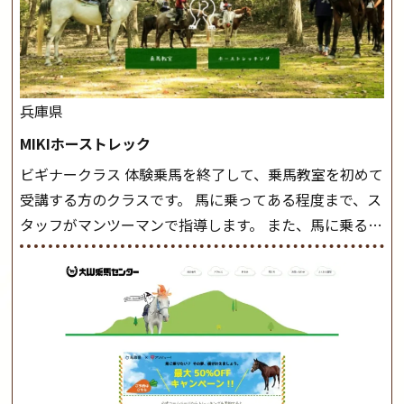
兵庫県
MIKIホーストレック
ビギナークラス 体験乗馬を終了して、乗馬教室を初めて
受講する方のクラスです。 馬に乗ってある程度まで、ス
タッフがマンツーマンで指導します。 また、馬に乗るだ
けでなく、馬の手入れや馬装（鞍などを装着する） も
このクラスで把握し、「馬に触れること」にも慣れてい
きましょう。 スタートクラス ビギナークラスで単独で
軽速歩(けいはやあし)ができるようになったら スタート
クラスへ。 グループレッスンで馬のスピードを調整し
ながら 軽速歩・正反撞(せいはんどう)を学びます。 安定
した手綱操作と軽速歩・正反撞ができるようになれば