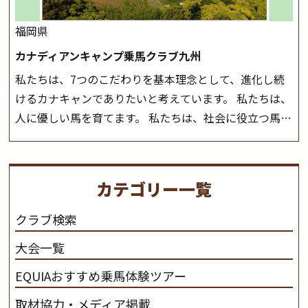
福岡県
カナディアンキャンプ乗馬クラブ九州
私たちは、7つのこだわりを基本理念として、進化し続
けるカナキャンでありたいと考えています。 私たちは、
人に優しい馬を育てます。 私たちは、社会に役立つ馬を
生産します。 私たちは、馬や人々に癒しとなる環境を守
り、保ちます。 私たちは、未来の子供たちの身近に、馬
を活躍させたいと思っています。 私たちは、乗馬の楽し
カテゴリー一覧
さと魅力を追求します。 私たちは、馬の品種と血統にこ
だわります。 私たちは、乗用馬の質の向上を目指し、生
クラブ検索
産･育成･調教を一貫して行います。
カナディアンキャ
大会一覧
ンプ乗馬クラブ九州のツアー情報はこちら
EQUIAおすすめ乗馬体験ツアー
取材協力・メディア掲載