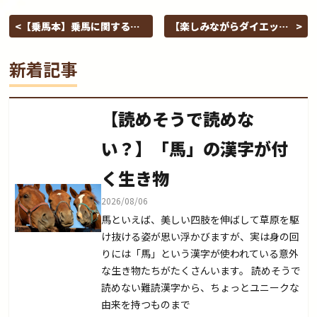
果的！
ト。
【乗馬本】乗馬に関する書
【楽しみながらダイエッ
籍・雑誌・ムックのご紹
ト】乗馬を続けているうち
介！
に実感できた嬉しい変化を
新着記事
ご紹介！
【読めそうで読めな
い？】「馬」の漢字が付
く生き物
2026/08/06
馬といえば、美しい四肢を伸ばして草原を駆
け抜ける姿が思い浮かびますが、実は身の回
りには「馬」という漢字が使われている意外
な生き物たちがたくさんいます。 読めそうで
読めない難読漢字から、ちょっとユニークな
由来を持つものまで