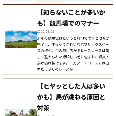
【知らないことが多いか
も】競馬場でのマナー
2026/08/02
近年の競馬場はというと各地で次々と改修が
完了し、すっかりきれいなパブリックスペー
スの様相。目の前に広がるレースコースは美
しく整えられた緑眩しい芝に包まれ、颯爽と
馬が駆け抜けます。一方ダートコースでは迫
力たっぷりのレースが
【ヒヤッとした人は多い
かも】馬が跳ねる原因と
対策
2026/07/29