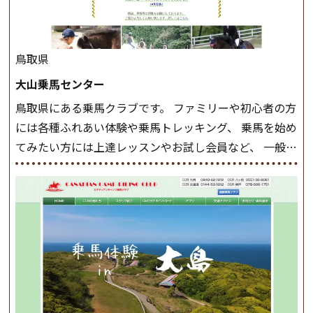
駈歩(かけあし)練習に入ります。 ホップクラス スタート
クラスで常歩(なみあし)や 速歩、駈歩の初歩をマスター
したら、 次は部班にて駈歩を含めた誘導練習を行いま
鳥取県
しょう。 ステップクラス ホップクラスまでに練習した
大山乗馬センター
まとめをします。 三種歩法をマスターし、ワンランク上
鳥取県にある乗馬クラブです。 ファミリーや初心者の方
の扶助操作や誘導方法を身につけましょう。 注意事項
には各種ふれあい体験や乗馬トレッキング、 乗馬を始め
◆馬場使用状況により、使用する馬場はこちらで決定い
てみたい方には上達レッスンやお試し会員など、 一般の
たしますのでご了承ください ◆基本は雨天決行です
方に幅広くお楽しみいただける施設を目指しています。
が、落雷・強風等のより、安全上急遽中止させていただ
また、お手軽（低価格）に会員になったり自分の馬を持
く場合がございます。 ◆三木ホースランドパークの協議
つことのできる乗馬クラブでもあり、 健康や趣味、スポ
会や講習会等により、一部レッスンが中止になる場合が
ーツ競技として、老若男女様々な方が、日々乗馬をお楽
ございます。 その際、ご予約いただいている皆様には事
しみいただいています。 なお、ゴールデンウィークと夏
前にご連絡いたします。
MIKIホーストレックのツアー
休み期間中は無休で営業していますので、ぜひご家族で
はこちら
お越しください！
大山乗馬センターの紹介記事はこち
ら