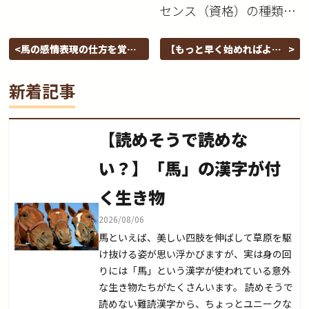
センス（資格）の種類と
違いと取得費用の紹介
馬の感情表現の仕方を覚え
【もっと早く始めればよか
て馬のやる気を確認しよう
った！】乗馬を趣味にする4
つのメリット
新着記事
【読めそうで読めな
い？】「馬」の漢字が付
く生き物
2026/08/06
馬といえば、美しい四肢を伸ばして草原を駆
け抜ける姿が思い浮かびますが、実は身の回
りには「馬」という漢字が使われている意外
な生き物たちがたくさんいます。 読めそうで
読めない難読漢字から、ちょっとユニークな