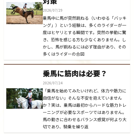
対策
2026/07/29
乗馬中に馬が突然跳ねる（いわゆる「バッキ
ング」）という経験は、多くのライダーが一
度はヒヤリとする瞬間です。突然の挙動に驚
き、恐怖を感じる方も少なくありません。し
かし、馬が跳ねるには必ず理由があり、その
多くはライダーの合図
乗馬に筋肉は必要？
2026/07/24
「乗馬を始めてみたいけれど、体力や筋力に
自信がない」そんな不安を抱えていません
か？実は、乗馬は最初からハードな筋力トレ
ーニングが必要なスポーツではありません。
馬の動きに合わせるバランス感覚が何より大
切であり、騎乗を繰り返