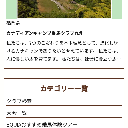
ら
福岡県
カナディアンキャンプ乗馬クラブ九州
私たちは、7つのこだわりを基本理念として、進化し続
けるカナキャンでありたいと考えています。 私たちは、
人に優しい馬を育てます。 私たちは、社会に役立つ馬を
生産します。 私たちは、馬や人々に癒しとなる環境を守
り、保ちます。 私たちは、未来の子供たちの身近に、馬
を活躍させたいと思っています。 私たちは、乗馬の楽し
カテゴリー一覧
さと魅力を追求します。 私たちは、馬の品種と血統にこ
だわります。 私たちは、乗用馬の質の向上を目指し、生
クラブ検索
産･育成･調教を一貫して行います。
カナディアンキャ
大会一覧
ンプ乗馬クラブ九州のツアー情報はこちら
EQUIAおすすめ乗馬体験ツアー