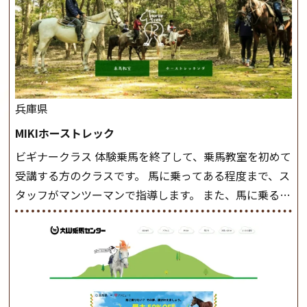
兵庫県
MIKIホーストレック
ビギナークラス 体験乗馬を終了して、乗馬教室を初めて
受講する方のクラスです。 馬に乗ってある程度まで、ス
タッフがマンツーマンで指導します。 また、馬に乗るだ
けでなく、馬の手入れや馬装（鞍などを装着する） も
このクラスで把握し、「馬に触れること」にも慣れてい
きましょう。 スタートクラス ビギナークラスで単独で
軽速歩(けいはやあし)ができるようになったら スタート
クラスへ。 グループレッスンで馬のスピードを調整し