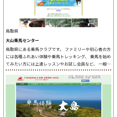
ながら 軽速歩・正反撞(せいはんどう)を学びます。 安定
した手綱操作と軽速歩・正反撞ができるようになれば
駈歩(かけあし)練習に入ります。 ホップクラス スタート
クラスで常歩(なみあし)や 速歩、駈歩の初歩をマスター
したら、 次は部班にて駈歩を含めた誘導練習を行いま
鳥取県
しょう。 ステップクラス ホップクラスまでに練習した
大山乗馬センター
まとめをします。 三種歩法をマスターし、ワンランク上
鳥取県にある乗馬クラブです。 ファミリーや初心者の方
の扶助操作や誘導方法を身につけましょう。 注意事項
には各種ふれあい体験や乗馬トレッキング、 乗馬を始め
◆馬場使用状況により、使用する馬場はこちらで決定い
てみたい方には上達レッスンやお試し会員など、 一般の
たしますのでご了承ください ◆基本は雨天決行です
方に幅広くお楽しみいただける施設を目指しています。
が、落雷・強風等のより、安全上急遽中止させていただ
また、お手軽（低価格）に会員になったり自分の馬を持
く場合がございます。 ◆三木ホースランドパークの協議
つことのできる乗馬クラブでもあり、 健康や趣味、スポ
会や講習会等により、一部レッスンが中止になる場合が
ーツ競技として、老若男女様々な方が、日々乗馬をお楽
ございます。 その際、ご予約いただいている皆様には事
しみいただいています。 なお、ゴールデンウィークと夏
前にご連絡いたします。
MIKIホーストレックのツアー
休み期間中は無休で営業していますので、ぜひご家族で
はこちら
お越しください！
大山乗馬センターの紹介記事はこち