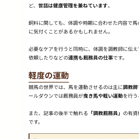
ど、
世話は健康管理を兼ねています
。
飼料に関しても、体調や時期に合わせた内容で馬
に気付くことがあるかもしれません。
必要なケアを行うと同時に、体調を調教師に伝え
依頼したりなどの
連携も厩務員の仕事
です。
軽度の運動
競馬の世界では、馬を運動させるのは主に
調教師
ールダウンでは厩務員が
曳き馬や軽い運動
を行う
また、記事の後半で触れる
「調教厩務員」
の有資
です。