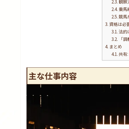
2.3.
観察
2.4.
乗馬
2.5.
競馬
3.
資格は必
3.1.
法的
3.2.
「調
4.
まとめ
4.1.
共有:
主な仕事内容