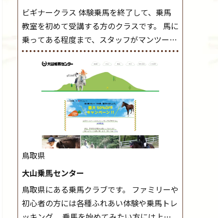
ビギナークラス 体験乗馬を終了して、乗馬
教室を初めて受講する方のクラスです。 馬に
乗ってある程度まで、スタッフがマンツーマ
ンで指導します。 また、馬に乗るだけでな
く、馬の手入れや馬装（鞍などを装着する）
もこのクラスで把握し、「馬に触れること」
にも慣れていきましょう。 スタートクラス
ビギナークラスで単独で軽速歩(けいはやあ
し)ができるようになったら スタートクラス
へ。 グループレッスンで馬のスピードを調
整しながら 軽速歩・正反撞(せいはんどう)を
鳥取県
学びます。 安定した手綱操作と軽速歩・正反
大山乗馬センター
撞ができるようになれば 駈歩(かけあし)練習
鳥取県にある乗馬クラブです。 ファミリーや
に入ります。 ホップクラス スタートクラス
初心者の方には各種ふれあい体験や乗馬トレ
で常歩(なみあし)や 速歩、駈歩の初歩をマス
ッキング、 乗馬を始めてみたい方には上達
ターしたら、 次は部班にて駈歩を含めた誘