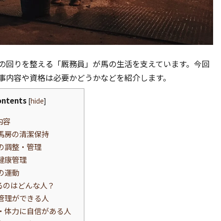
の回りを整える「厩務員」が馬の生活を支えています。今回
事内容や資格は必要かどうかなどを紹介します。
ontents
[
hide
]
内容
馬房の清潔保持
の調整・管理
健康管理
の運動
るのはどんな人？
管理ができる人
・体力に自信がある人