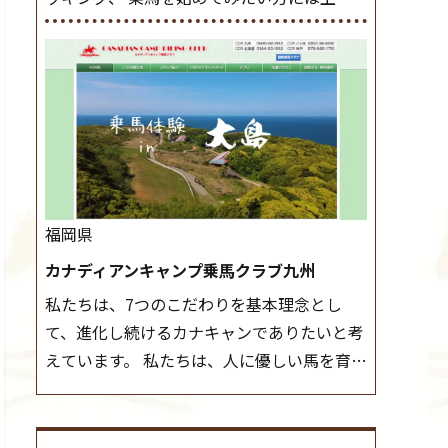
レッスンやお試し会員など、 一般の方に幅
導練習を行いましょう。 ステップクラス ホ
広くお楽しみいただける施設を目指していま
ップクラスまでに練習したまとめをします。
す。 また、お手軽（低価格）に会員になった
三種歩法をマスターし、ワンランク上の扶助
り自分の馬を持つことのできる乗馬クラブで
操作や誘導方法を身につけましょう。 注意
もあり、 健康や趣味、スポーツ競技として、
事項 ◆馬場使用状況により、使用する馬場
老若男女様々な方が、日々乗馬をお楽しみい
はこちらで決定いたしますのでご了承くださ
ただいています。 なお、ゴールデンウィーク
い ◆基本は雨天決行ですが、落雷・強風等
と夏休み期間中は無休で営業していますの
のより、安全上急遽中止させていただく場合
福岡県
で、ぜひご家族でお越しください！
大山乗
がございます。 ◆三木ホースランドパークの
カナディアンキャンプ乗馬クラブ九州
馬センターの紹介記事はこちら
協議会や講習会等により、一部レッスンが中
私たちは、7つのこだわりを基本理念とし
止になる場合がございます。 その際、ご予約
て、進化し続けるカナキャンでありたいと考
いただいている皆様には事前にご連絡いたし
えています。 私たちは、人に優しい馬を育て
ます。
MIKIホーストレックのツアーはこち
ます。 私たちは、社会に役立つ馬を生産しま
ら
す。 私たちは、馬や人々に癒しとなる環境を
守り、保ちます。 私たちは、未来の子供たち