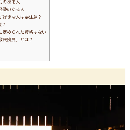
力のある人
経験のある人
が好きな人は要注意？
要？
に定められた資格はない
教厩務員」とは？