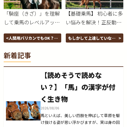
「騎座（きざ）」を理解
【基礎乗馬】 初心者に多
して乗馬のレベルアップ
い悩みを解決！正反動が
目指そう！
上手くなるコツ！
人間用バリカンでもOK？
もしかして上達していな
【馬の毛刈り】動画を紹介
い？自分には向いていな
します！
い？と感じたときの対処法
新着記事
【読めそうで読めな
い？】「馬」の漢字が付
く生き物
2026/08/06
馬といえば、美しい四肢を伸ばして草原を駆
け抜ける姿が思い浮かびますが、実は身の回