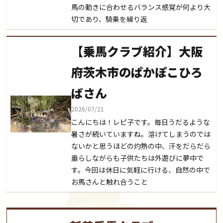
馬の動きに合わせるバランス感覚が何より大
切であり、騎乗を繰り返
【乗馬クラブ紹介】大阪
府茨木市のぱかぽこひろ
ばさん
2026/07/21
こんにちは！レピ子です。毎日うだるような
暑さが続いていますね。溶けてしまうのでは
ないかと思うほどの灼熱の中、汗をだらだら
垂らしながらも子供たちは外遊びに夢中で
す。今回は休日に気軽に行ける、自然の中で
お馬さんと触れ合うこと