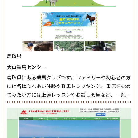
軽速歩(けいはやあし)ができるようになったら スタート
クラスへ。 グループレッスンで馬のスピードを調整し
ながら 軽速歩・正反撞(せいはんどう)を学びます。 安定
した手綱操作と軽速歩・正反撞ができるようになれば
駈歩(かけあし)練習に入ります。 ホップクラス スタート
クラスで常歩(なみあし)や 速歩、駈歩の初歩をマスター
したら、 次は部班にて駈歩を含めた誘導練習を行いま
鳥取県
しょう。 ステップクラス ホップクラスまでに練習した
大山乗馬センター
まとめをします。 三種歩法をマスターし、ワンランク上
鳥取県にある乗馬クラブです。 ファミリーや初心者の方
の扶助操作や誘導方法を身につけましょう。 注意事項
には各種ふれあい体験や乗馬トレッキング、 乗馬を始め
◆馬場使用状況により、使用する馬場はこちらで決定い
てみたい方には上達レッスンやお試し会員など、 一般の
たしますのでご了承ください ◆基本は雨天決行です
方に幅広くお楽しみいただける施設を目指しています。
が、落雷・強風等のより、安全上急遽中止させていただ
また、お手軽（低価格）に会員になったり自分の馬を持
く場合がございます。 ◆三木ホースランドパークの協議
つことのできる乗馬クラブでもあり、 健康や趣味、スポ
会や講習会等により、一部レッスンが中止になる場合が
ーツ競技として、老若男女様々な方が、日々乗馬をお楽
ございます。 その際、ご予約いただいている皆様には事
しみいただいています。 なお、ゴールデンウィークと夏