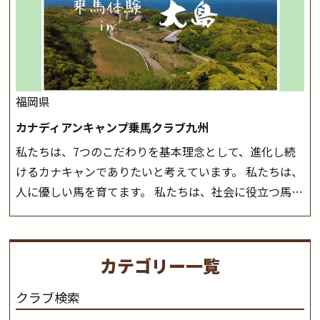
前にご連絡いたします。
MIKIホーストレックのツアー
休み期間中は無休で営業していますので、ぜひご家族で
はこちら
お越しください！
大山乗馬センターの紹介記事はこち
ら
福岡県
カナディアンキャンプ乗馬クラブ九州
私たちは、7つのこだわりを基本理念として、進化し続
けるカナキャンでありたいと考えています。 私たちは、
人に優しい馬を育てます。 私たちは、社会に役立つ馬を
生産します。 私たちは、馬や人々に癒しとなる環境を守
り、保ちます。 私たちは、未来の子供たちの身近に、馬
を活躍させたいと思っています。 私たちは、乗馬の楽し
カテゴリー一覧
さと魅力を追求します。 私たちは、馬の品種と血統にこ
だわります。 私たちは、乗用馬の質の向上を目指し、生
クラブ検索
産･育成･調教を一貫して行います。
カナディアンキャ