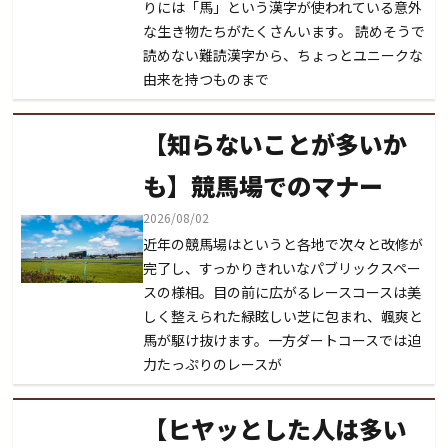
りには「馬」という漢字が使われている意外
な生き物たちがたくさんいます。 読めそうで
読めない難読漢字から、ちょっとユニークな
由来を持つものまで
【知らないことが多いか
も】競馬場でのマナー
2026/08/02
近年の競馬場はというと各地で次々と改修が
完了し、すっかりきれいなパブリックスペー
スの様相。目の前に広がるレースコースは美
しく整えられた緑眩しい芝に包まれ、颯爽と
馬が駆け抜けます。一方ダートコースでは迫
力たっぷりのレースが
【ヒヤッとした人は多い