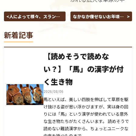
乗馬デビュー！
人によって様々、スランプ
なかなか痩せないお年頃…
に陥った時の克服法は？
そんな人こそ乗馬を楽しみ
ながらスッキリした体を手
新着記事
に入れよう！
【読めそうで読めな
い？】「馬」の漢字が付
く生き物
2026/08/06
馬といえば、美しい四肢を伸ばして草原を駆
け抜ける姿が思い浮かびますが、実は身の回
りには「馬」という漢字が使われている意外
な生き物たちがたくさんいます。 読めそうで
読めない難読漢字から、ちょっとユニークな
由来を持つものまで