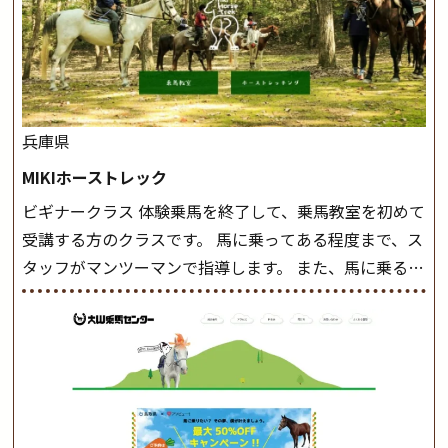
兵庫県
MIKIホーストレック
ビギナークラス 体験乗馬を終了して、乗馬教室を初めて
受講する方のクラスです。 馬に乗ってある程度まで、ス
タッフがマンツーマンで指導します。 また、馬に乗るだ
けでなく、馬の手入れや馬装（鞍などを装着する） も
このクラスで把握し、「馬に触れること」にも慣れてい
きましょう。 スタートクラス ビギナークラスで単独で
軽速歩(けいはやあし)ができるようになったら スタート
クラスへ。 グループレッスンで馬のスピードを調整し
ながら 軽速歩・正反撞(せいはんどう)を学びます。 安定