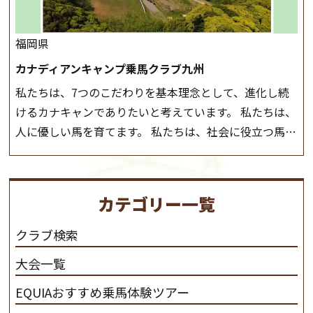
ら
福岡県
カナディアンキャンプ乗馬クラブ九州
私たちは、7つのこだわりを基本理念として、進化し続
けるカナキャンでありたいと考えています。 私たちは、
人に優しい馬を育てます。 私たちは、社会に役立つ馬を
生産します。 私たちは、馬や人々に癒しとなる環境を守
り、保ちます。 私たちは、未来の子供たちの身近に、馬
を活躍させたいと思っています。 私たちは、乗馬の楽し
カテゴリー一覧
さと魅力を追求します。 私たちは、馬の品種と血統にこ
だわります。 私たちは、乗用馬の質の向上を目指し、生
クラブ検索
産･育成･調教を一貫して行います。
カナディアンキャ
大会一覧
ンプ乗馬クラブ九州のツアー情報はこちら
EQUIAおすすめ乗馬体験ツアー