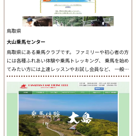
した手綱操作と軽速歩・正反撞ができるようになれば
駈歩(かけあし)練習に入ります。 ホップクラス スタート
クラスで常歩(なみあし)や 速歩、駈歩の初歩をマスター
したら、 次は部班にて駈歩を含めた誘導練習を行いま
鳥取県
しょう。 ステップクラス ホップクラスまでに練習した
大山乗馬センター
まとめをします。 三種歩法をマスターし、ワンランク上
鳥取県にある乗馬クラブです。 ファミリーや初心者の方
の扶助操作や誘導方法を身につけましょう。 注意事項
には各種ふれあい体験や乗馬トレッキング、 乗馬を始め
◆馬場使用状況により、使用する馬場はこちらで決定い
てみたい方には上達レッスンやお試し会員など、 一般の
たしますのでご了承ください ◆基本は雨天決行です
方に幅広くお楽しみいただける施設を目指しています。
が、落雷・強風等のより、安全上急遽中止させていただ
また、お手軽（低価格）に会員になったり自分の馬を持
く場合がございます。 ◆三木ホースランドパークの協議
つことのできる乗馬クラブでもあり、 健康や趣味、スポ
会や講習会等により、一部レッスンが中止になる場合が
ーツ競技として、老若男女様々な方が、日々乗馬をお楽
ございます。 その際、ご予約いただいている皆様には事
しみいただいています。 なお、ゴールデンウィークと夏
前にご連絡いたします。
MIKIホーストレックのツアー
休み期間中は無休で営業していますので、ぜひご家族で
はこちら
お越しください！
大山乗馬センターの紹介記事はこち