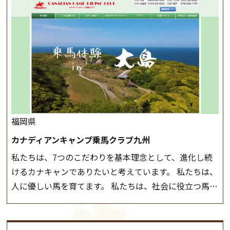
また、お手軽（低価格）に会員になったり自分の馬を持
く場合がございます。 ◆三木ホースランドパークの協議
つことのできる乗馬クラブでもあり、 健康や趣味、スポ
会や講習会等により、一部レッスンが中止になる場合が
ーツ競技として、老若男女様々な方が、日々乗馬をお楽
ございます。 その際、ご予約いただいている皆様には事
しみいただいています。 なお、ゴールデンウィークと夏
前にご連絡いたします。
MIKIホーストレックのツアー
休み期間中は無休で営業していますので、ぜひご家族で
はこちら
お越しください！
大山乗馬センターの紹介記事はこち
ら
福岡県
カナディアンキャンプ乗馬クラブ九州
私たちは、7つのこだわりを基本理念として、進化し続
けるカナキャンでありたいと考えています。 私たちは、
人に優しい馬を育てます。 私たちは、社会に役立つ馬を
生産します。 私たちは、馬や人々に癒しとなる環境を守
り、保ちます。 私たちは、未来の子供たちの身近に、馬
を活躍させたいと思っています。 私たちは、乗馬の楽し