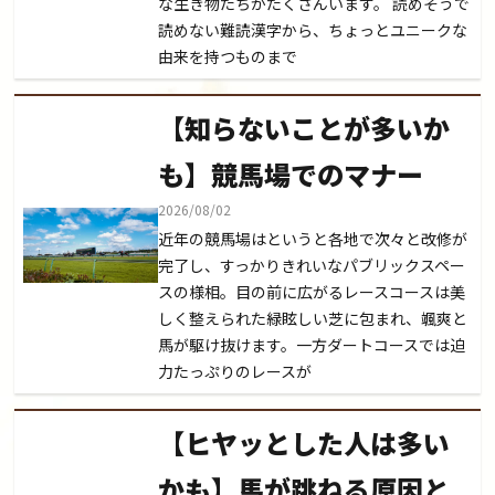
な生き物たちがたくさんいます。 読めそうで
読めない難読漢字から、ちょっとユニークな
由来を持つものまで
【知らないことが多いか
も】競馬場でのマナー
2026/08/02
近年の競馬場はというと各地で次々と改修が
完了し、すっかりきれいなパブリックスペー
スの様相。目の前に広がるレースコースは美
しく整えられた緑眩しい芝に包まれ、颯爽と
馬が駆け抜けます。一方ダートコースでは迫
力たっぷりのレースが
【ヒヤッとした人は多い
かも】馬が跳ねる原因と