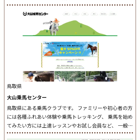
けでなく、馬の手入れや馬装（鞍などを装着する） も
このクラスで把握し、「馬に触れること」にも慣れてい
きましょう。 スタートクラス ビギナークラスで単独で
軽速歩(けいはやあし)ができるようになったら スタート
クラスへ。 グループレッスンで馬のスピードを調整し
ながら 軽速歩・正反撞(せいはんどう)を学びます。 安定
した手綱操作と軽速歩・正反撞ができるようになれば
駈歩(かけあし)練習に入ります。 ホップクラス スタート
クラスで常歩(なみあし)や 速歩、駈歩の初歩をマスター
したら、 次は部班にて駈歩を含めた誘導練習を行いま
鳥取県
しょう。 ステップクラス ホップクラスまでに練習した
大山乗馬センター
まとめをします。 三種歩法をマスターし、ワンランク上
鳥取県にある乗馬クラブです。 ファミリーや初心者の方
の扶助操作や誘導方法を身につけましょう。 注意事項
には各種ふれあい体験や乗馬トレッキング、 乗馬を始め
◆馬場使用状況により、使用する馬場はこちらで決定い
てみたい方には上達レッスンやお試し会員など、 一般の
たしますのでご了承ください ◆基本は雨天決行です
方に幅広くお楽しみいただける施設を目指しています。
が、落雷・強風等のより、安全上急遽中止させていただ