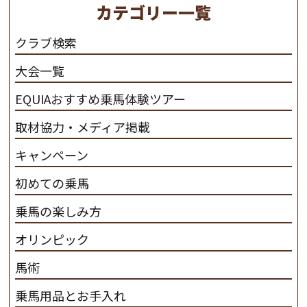
カテゴリー一覧
さと魅力を追求します。 私たちは、馬の品種と血統にこ
だわります。 私たちは、乗用馬の質の向上を目指し、生
クラブ検索
産･育成･調教を一貫して行います。
カナディアンキャ
大会一覧
ンプ乗馬クラブ九州のツアー情報はこちら
EQUIAおすすめ乗馬体験ツアー
取材協力・メディア掲載
キャンペーン
初めての乗馬
乗馬の楽しみ方
オリンピック
馬術
乗馬用品とお手入れ