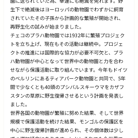
園に送られていた為、幸運にも絶滅を免れます。野
生下で絶滅後はヨーロッパの動物園でわずかに飼育
されていたその子孫から計画的な繁殖が開始され、
再野生化の試みが始まりました。
チェコのプラハ動物園では1932年に繁殖プロジェク
トを立ち上げ、現在もその活動は継続中。プロジェ
クトの推進には国際的な協力が必要不可欠と、プラ
ハ動物園が中心となって世界中の動物園と力を合わ
せながら保護活動に取り組んでいます。今年もドイツ
のベルリンにあるティアパーク動物園と共同で、5年
間で少なくとも40頭のプシバルスキーウマをカザフ
スタンの草原に野生復帰させるという計画を発表し
ました。
世界各国の動物園が繁殖に努めた結果、そして世界
規模で保護活動を続けた結果、モンゴルの保護区を
中心に野生復帰計画が進められ、その個体数は少し