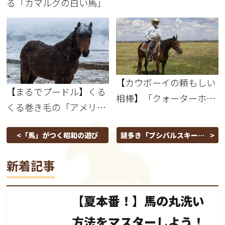
んな馬？
る「カマルグの白い馬」
【カウボーイの頼もしい
【まるでプードル】くる
相棒】「クォーターホー
くる巻き毛の「アメリカ
ス」ってどんな馬？
ン・バシキール・カーリ
「馬」がつく昭和の遊び
謎多き「プシバルスキーウ
ー」
マ（モウコノウマ）」
新着記事
【夏本番！】馬の丸洗い
方法をマスターしよう！