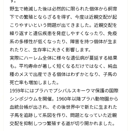
す。
野生で絶滅した後は必然的に限られた個体から飼育
下での繁殖とならざるを得ず、今度は近親交配が起
こりやすいという問題が出てきました。近親交配を
繰り返すと遺伝疾患を発症しやすくなったり、免疫
系の多様性が低くなったり、障害を持つ個体が生ま
れたりと、生存率に大きく影響します。
実際にハーレム全体に様々な遺伝病が蔓延する結果
も。平均寿命が著しく短くなるだけではなく、純血
種のメスで出産できる個体はわずかとなり、子馬の
死亡率も増加しました。
1959年にはプラハでプシバルスキーウマ保護の国際
シンポジウムを開催。1960年以降プラハ動物園から
血統台帳が出され、その後世界中で新たに生まれた
子馬を追跡して系図を作り、問題となっていた近親
交配を抑制しつつ繁殖する道が切り開かれました。