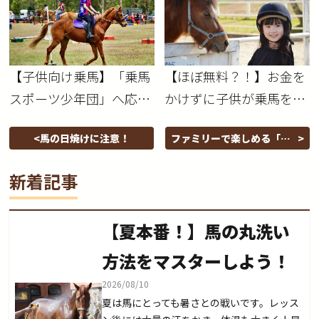
【子供向け乗馬】「乗馬
【ほぼ無料？！】お金を
スポーツ少年団」へ応募
かけずに子供が乗馬を習
してみよう
える方法
馬の日焼けに注意！
ファミリーで楽しめる「阪
神競馬場」をご紹介！
新着記事
【夏本番！】馬の丸洗い
方法をマスターしよう！
2026/08/10
夏は馬にとっても暑さとの戦いです。レッス