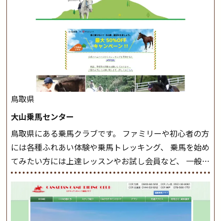
きましょう。 スタートクラス ビギナークラスで単独で
軽速歩(けいはやあし)ができるようになったら スタート
クラスへ。 グループレッスンで馬のスピードを調整し
ながら 軽速歩・正反撞(せいはんどう)を学びます。 安定
した手綱操作と軽速歩・正反撞ができるようになれば
駈歩(かけあし)練習に入ります。 ホップクラス スタート
クラスで常歩(なみあし)や 速歩、駈歩の初歩をマスター
したら、 次は部班にて駈歩を含めた誘導練習を行いま
鳥取県
しょう。 ステップクラス ホップクラスまでに練習した
大山乗馬センター
まとめをします。 三種歩法をマスターし、ワンランク上
鳥取県にある乗馬クラブです。 ファミリーや初心者の方
の扶助操作や誘導方法を身につけましょう。 注意事項
には各種ふれあい体験や乗馬トレッキング、 乗馬を始め
◆馬場使用状況により、使用する馬場はこちらで決定い
てみたい方には上達レッスンやお試し会員など、 一般の
たしますのでご了承ください ◆基本は雨天決行です
方に幅広くお楽しみいただける施設を目指しています。
が、落雷・強風等のより、安全上急遽中止させていただ
また、お手軽（低価格）に会員になったり自分の馬を持
く場合がございます。 ◆三木ホースランドパークの協議
つことのできる乗馬クラブでもあり、 健康や趣味、スポ
会や講習会等により、一部レッスンが中止になる場合が
ーツ競技として、老若男女様々な方が、日々乗馬をお楽