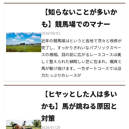
【知らないことが多いか
も】競馬場でのマナー
2026/08/02
近年の競馬場はというと各地で次々と改修が
完了し、すっかりきれいなパブリックスペー
スの様相。目の前に広がるレースコースは美
しく整えられた緑眩しい芝に包まれ、颯爽と
馬が駆け抜けます。一方ダートコースでは迫
力たっぷりのレースが
【ヒヤッとした人は多い
かも】馬が跳ねる原因と
対策
2026/07/29