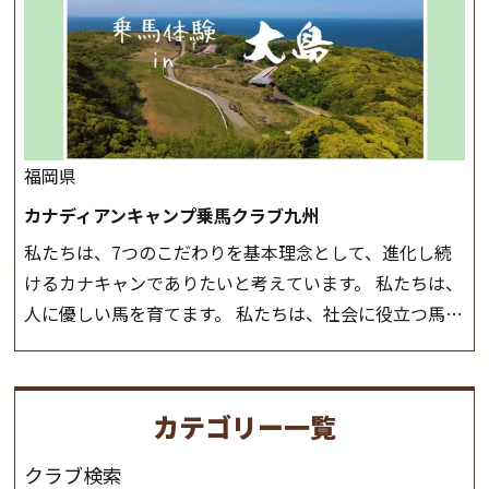
ございます。 その際、ご予約いただいている皆様には事
しみいただいています。 なお、ゴールデンウィークと夏
前にご連絡いたします。
MIKIホーストレックのツアー
休み期間中は無休で営業していますので、ぜひご家族で
はこちら
お越しください！
大山乗馬センターの紹介記事はこち
ら
福岡県
カナディアンキャンプ乗馬クラブ九州
私たちは、7つのこだわりを基本理念として、進化し続
けるカナキャンでありたいと考えています。 私たちは、
人に優しい馬を育てます。 私たちは、社会に役立つ馬を
生産します。 私たちは、馬や人々に癒しとなる環境を守
り、保ちます。 私たちは、未来の子供たちの身近に、馬
を活躍させたいと思っています。 私たちは、乗馬の楽し
カテゴリー一覧
さと魅力を追求します。 私たちは、馬の品種と血統にこ
だわります。 私たちは、乗用馬の質の向上を目指し、生
クラブ検索