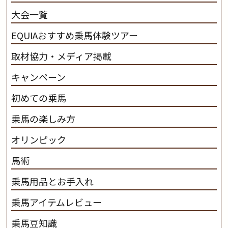
産･育成･調教を一貫して行います。
カナディアンキャ
大会一覧
ンプ乗馬クラブ九州のツアー情報はこちら
EQUIAおすすめ乗馬体験ツアー
取材協力・メディア掲載
キャンペーン
初めての乗馬
乗馬の楽しみ方
オリンピック
馬術
乗馬用品とお手入れ
乗馬アイテムレビュー
乗馬豆知識