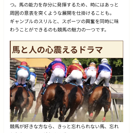
つ。馬の能力を存分に発揮するため、時にはあっと
周囲の意表を突くような展開を仕掛けることも。
ギャンブルのスリルと、スポーツの興奮を同時に味
わうことができるのも競馬の魅力の一つです。
馬と人の心震えるドラマ
競馬が好きな方なら、きっと忘れられない馬、忘れ