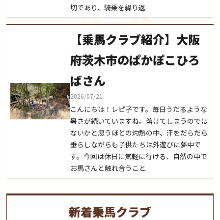
切であり、騎乗を繰り返
【乗馬クラブ紹介】大阪
府茨木市のぱかぽこひろ
ばさん
2026/07/21
こんにちは！レピ子です。毎日うだるような
暑さが続いていますね。溶けてしまうのでは
ないかと思うほどの灼熱の中、汗をだらだら
垂らしながらも子供たちは外遊びに夢中で
す。今回は休日に気軽に行ける、自然の中で
お馬さんと触れ合うこと
新着乗馬クラブ