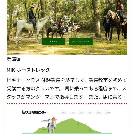
兵庫県
MIKIホーストレック
ビギナークラス 体験乗馬を終了して、乗馬教室を初めて
受講する方のクラスです。 馬に乗ってある程度まで、ス
タッフがマンツーマンで指導します。 また、馬に乗るだ
けでなく、馬の手入れや馬装（鞍などを装着する） も
このクラスで把握し、「馬に触れること」にも慣れてい
きましょう。 スタートクラス ビギナークラスで単独で
軽速歩(けいはやあし)ができるようになったら スタート