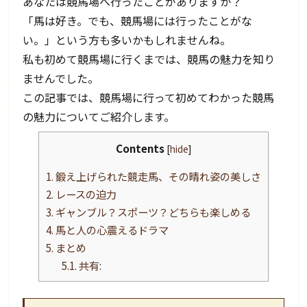
あなたは競馬場へ行ったことがありますか？
「馬は好き。でも、競馬場には行ったことがな
い。」という方も多いかもしれませんね。
私も初めて競馬場に行くまでは、競馬の魅力を知り
ませんでした。
この記事では、競馬場に行って初めてわかった競馬
の魅力についてご紹介します。
Contents
[
hide
]
1.
鍛え上げられた競走馬、その晴れ姿の美しさ
2.
レースの迫力
3.
ギャンブル？スポーツ？どちらも楽しめる
4.
馬と人の心震えるドラマ
5.
まとめ
5.1.
共有: