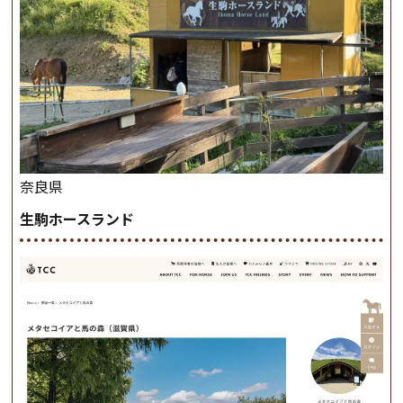
奈良県
生駒ホースランド