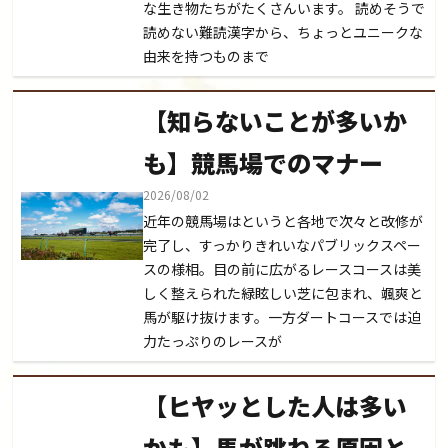
な生き物たちがたくさんいます。 読めそうで
読めない難読漢字から、ちょっとユニークな
由来を持つものまで
【知らないことが多いか
も】競馬場でのマナー
2026/08/02
近年の競馬場はというと各地で次々と改修が
完了し、すっかりきれいなパブリックスペー
スの様相。目の前に広がるレースコースは美
しく整えられた緑眩しい芝に包まれ、颯爽と
馬が駆け抜けます。一方ダートコースでは迫
力たっぷりのレースが
【ヒヤッとした人は多い
かも】馬が跳ねる原因と