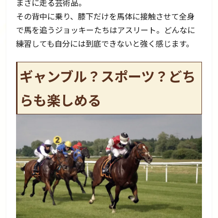
まさに走る芸術品。
その背中に乗り、膝下だけを馬体に接触させて全身
で馬を追うジョッキーたちはアスリート。どんなに
練習しても自分には到底できないと強く感じます。
ギャンブル？スポーツ？どち
らも楽しめる