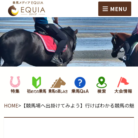
MENU
HOME
>
【競馬場へ出掛けてみよう】行けばわかる競馬の魅