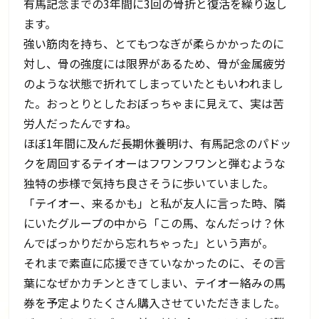
有馬記念までの3年間に3回の骨折と復活を繰り返し
ます。
強い筋肉を持ち、とてもつなぎが柔らかかったのに
対し、骨の強度には限界があるため、骨が金属疲労
のような状態で折れてしまっていたともいわれまし
た。おっとりとしたおぼっちゃまに見えて、実は苦
労人だったんですね。
ほぼ1年間に及んだ長期休養明け、有馬記念のパドッ
クを周回するテイオーはフワンフワンと弾むような
独特の歩様で気持ち良さそうに歩いていました。
「テイオー、来るかも」と私が友人に言った時、隣
にいたグループの中から「この馬、なんだっけ？休
んでばっかりだから忘れちゃった」という声が。
それまで素直に応援できていなかったのに、その言
葉になぜかカチンときてしまい、テイオー絡みの馬
券を予定よりたくさん購入させていただきました。