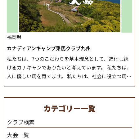
休み期間中は無休で営業していますので、ぜひご家族で
はこちら
お越しください！
大山乗馬センターの紹介記事はこち
ら
福岡県
カナディアンキャンプ乗馬クラブ九州
私たちは、7つのこだわりを基本理念として、進化し続
けるカナキャンでありたいと考えています。 私たちは、
人に優しい馬を育てます。 私たちは、社会に役立つ馬を
生産します。 私たちは、馬や人々に癒しとなる環境を守
り、保ちます。 私たちは、未来の子供たちの身近に、馬
を活躍させたいと思っています。 私たちは、乗馬の楽し
カテゴリー一覧
さと魅力を追求します。 私たちは、馬の品種と血統にこ
だわります。 私たちは、乗用馬の質の向上を目指し、生
クラブ検索
産･育成･調教を一貫して行います。
カナディアンキャ
大会一覧
ンプ乗馬クラブ九州のツアー情報はこちら