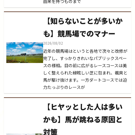
由来を持つものまで
【知らないことが多いか
も】競馬場でのマナー
2026/08/02
近年の競馬場はというと各地で次々と改修が
完了し、すっかりきれいなパブリックスペー
スの様相。目の前に広がるレースコースは美
しく整えられた緑眩しい芝に包まれ、颯爽と
馬が駆け抜けます。一方ダートコースでは迫
力たっぷりのレースが
【ヒヤッとした人は多い
かも】馬が跳ねる原因と
対策