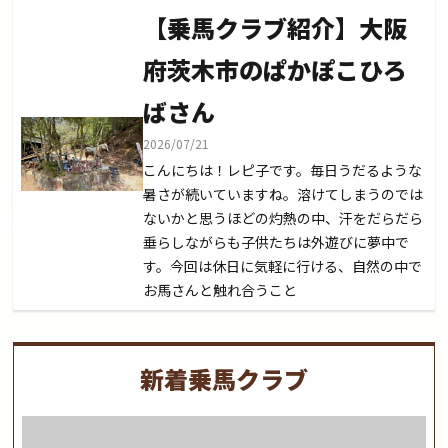
【乗馬クラブ紹介】大阪
府茨木市のぱかぽこひろ
ばさん
2026/07/21
こんにちは！レピ子です。毎日うだるような
暑さが続いていますね。溶けてしまうのでは
ないかと思うほどの灼熱の中、汗をだらだら
垂らしながらも子供たちは外遊びに夢中で
す。今回は休日に気軽に行ける、自然の中で
お馬さんと触れ合うこと
新着乗馬クラブ