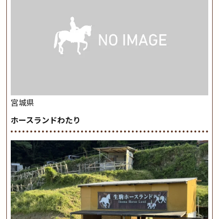
宮城県
ホースランドわたり