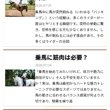
2026/07/29
乗馬中に馬が突然跳ねる（いわゆる「バッキ
ング」）という経験は、多くのライダーが一
度はヒヤリとする瞬間です。突然の挙動に驚
き、恐怖を感じる方も少なくありません。し
かし、馬が跳ねるには必ず理由があり、その
多くはライダーの合図
乗馬に筋肉は必要？
2026/07/24
「乗馬を始めてみたいけれど、体力や筋力に
自信がない」そんな不安を抱えていません
か？実は、乗馬は最初からハードな筋力トレ
ーニングが必要なスポーツではありません。
馬の動きに合わせるバランス感覚が何より大
切であり、騎乗を繰り返