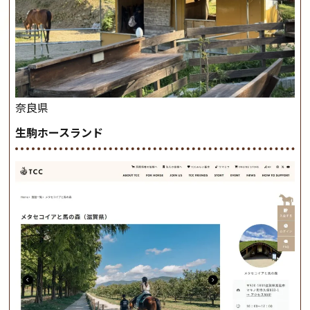
奈良県
生駒ホースランド