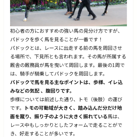
初心者の方におすすめの強い馬の見分け方ですが、
パドックを歩く馬を見ることが一番です！
パドックとは、レースに出走する前の馬を周回させ
る場所で、下見所とも言われます。その馬が所属する
厩舎の厩務員が馬を曳いて周回します。最後の1周で
は、騎手が騎乗してパドックを周回します。
パドックで馬を見る主なポイントは、歩様、イレ込
みなどの気配 、腹回りです。
歩様については前述した通り、トモ（後肢）の運び
です。
トモの可動域が大きく、踏み込んだ分だけ地
面を蹴り、振り子のように大きく振れている
馬は、
レース中もしっかりとしたフォームで走ることがで
き、好走することが多いです。