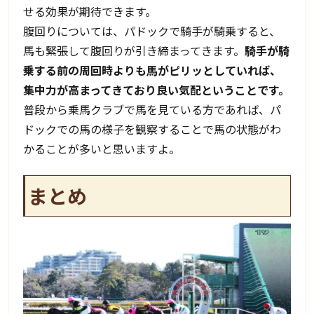
せる効果が期待できます。
腹回りについては、パドックで騎手が騎乗すると、
馬も緊張して腹回りが引き締まってきます。
騎手が騎
乗する前の周回時よりも馬がピリッとしていれば、
集中力が高まってきており良い気配ということです。
普段から乗馬クラブで馬を見ている方であれば、パ
ドックでの馬の様子を観察することで馬の状態がわ
かることが多いと思いますよ。
まとめ