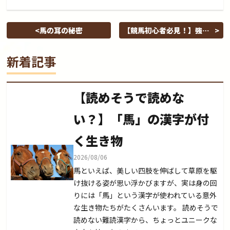
馬の耳の秘密
【競馬初心者必見！】強い
馬の見分け方
新着記事
【読めそうで読めな
い？】「馬」の漢字が付
く生き物
2026/08/06
馬といえば、美しい四肢を伸ばして草原を駆
け抜ける姿が思い浮かびますが、実は身の回
りには「馬」という漢字が使われている意外
な生き物たちがたくさんいます。 読めそうで
読めない難読漢字から、ちょっとユニークな