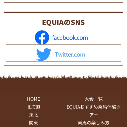
EQUIAのSNS
HOME
大会一覧
北海道
EQUIAおすすめ乗馬体験ツ
東北
アー
関東
乗馬の楽しみ方