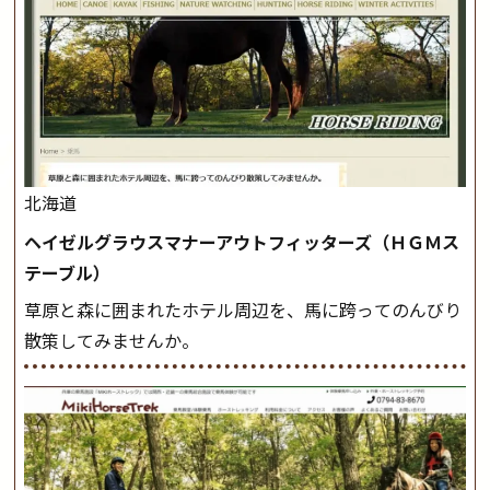
北海道
ヘイゼルグラウスマナーアウトフィッターズ（ＨＧＭス
テーブル）
草原と森に囲まれたホテル周辺を、馬に跨ってのんびり
散策してみませんか。