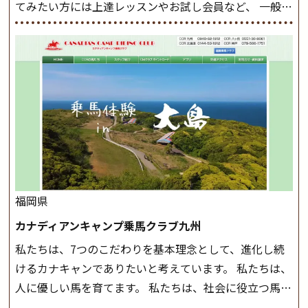
てみたい方には上達レッスンやお試し会員など、 一般の
たしますのでご了承ください ◆基本は雨天決行です
方に幅広くお楽しみいただける施設を目指しています。
が、落雷・強風等のより、安全上急遽中止させていただ
また、お手軽（低価格）に会員になったり自分の馬を持
く場合がございます。 ◆三木ホースランドパークの協議
つことのできる乗馬クラブでもあり、 健康や趣味、スポ
会や講習会等により、一部レッスンが中止になる場合が
ーツ競技として、老若男女様々な方が、日々乗馬をお楽
ございます。 その際、ご予約いただいている皆様には事
しみいただいています。 なお、ゴールデンウィークと夏
前にご連絡いたします。
MIKIホーストレックのツアー
休み期間中は無休で営業していますので、ぜひご家族で
はこちら
お越しください！
大山乗馬センターの紹介記事はこち
ら
福岡県
カナディアンキャンプ乗馬クラブ九州
私たちは、7つのこだわりを基本理念として、進化し続
けるカナキャンでありたいと考えています。 私たちは、
人に優しい馬を育てます。 私たちは、社会に役立つ馬を
生産します。 私たちは、馬や人々に癒しとなる環境を守