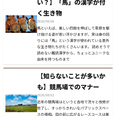
い？】「馬」の漢字が付
く生き物
2026/08/06
馬といえば、美しい四肢を伸ばして草原を駆
け抜ける姿が思い浮かびますが、実は身の回
りには「馬」という漢字が使われている意外
な生き物たちがたくさんいます。 読めそうで
読めない難読漢字から、ちょっとユニークな
由来を持つものまで
【知らないことが多いか
も】競馬場でのマナー
2026/08/02
近年の競馬場はというと各地で次々と改修が
完了し、すっかりきれいなパブリックスペー
スの様相。目の前に広がるレースコースは美