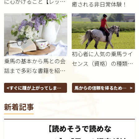
に心がけること【レッス
癒される非日常体験！
ン中編】
初心者に人気の乗馬ライ
乗馬の基本から馬との会
センス（資格）の種類と
話まで多彩な書籍を紹介
違いと取得費用の紹介
します
すぐに踵が上がってしまう
馬からの信頼を得るために
人必見！踵を下げるための
心がけること【レッスン以
方法
外編】
新着記事
【読めそうで読めな