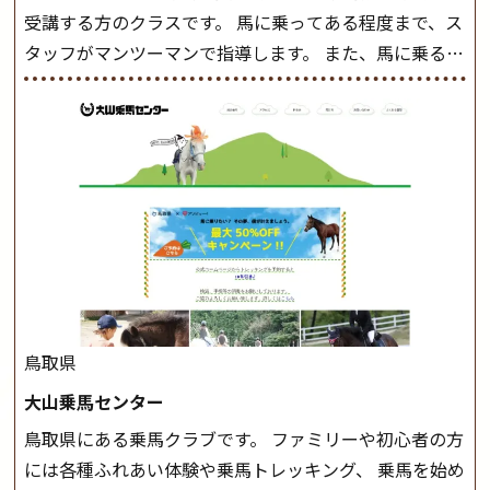
受講する方のクラスです。 馬に乗ってある程度まで、ス
タッフがマンツーマンで指導します。 また、馬に乗るだ
けでなく、馬の手入れや馬装（鞍などを装着する） も
このクラスで把握し、「馬に触れること」にも慣れてい
きましょう。 スタートクラス ビギナークラスで単独で
軽速歩(けいはやあし)ができるようになったら スタート
クラスへ。 グループレッスンで馬のスピードを調整し
ながら 軽速歩・正反撞(せいはんどう)を学びます。 安定
した手綱操作と軽速歩・正反撞ができるようになれば
駈歩(かけあし)練習に入ります。 ホップクラス スタート
クラスで常歩(なみあし)や 速歩、駈歩の初歩をマスター
したら、 次は部班にて駈歩を含めた誘導練習を行いま
鳥取県
しょう。 ステップクラス ホップクラスまでに練習した
大山乗馬センター
まとめをします。 三種歩法をマスターし、ワンランク上
鳥取県にある乗馬クラブです。 ファミリーや初心者の方
の扶助操作や誘導方法を身につけましょう。 注意事項
には各種ふれあい体験や乗馬トレッキング、 乗馬を始め
◆馬場使用状況により、使用する馬場はこちらで決定い