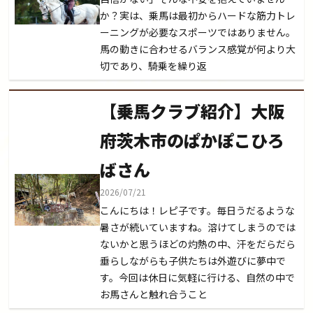
か？実は、乗馬は最初からハードな筋力トレ
ーニングが必要なスポーツではありません。
馬の動きに合わせるバランス感覚が何より大
切であり、騎乗を繰り返
【乗馬クラブ紹介】大阪
府茨木市のぱかぽこひろ
ばさん
2026/07/21
こんにちは！レピ子です。毎日うだるような
暑さが続いていますね。溶けてしまうのでは
ないかと思うほどの灼熱の中、汗をだらだら
垂らしながらも子供たちは外遊びに夢中で
す。今回は休日に気軽に行ける、自然の中で
お馬さんと触れ合うこと