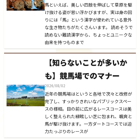
馬といえば、美しい四肢を伸ばして草原を駆
け抜ける姿が思い浮かびますが、実は身の回
りには「馬」という漢字が使われている意外
な生き物たちがたくさんいます。 読めそうで
読めない難読漢字から、ちょっとユニークな
由来を持つものまで
【知らないことが多いか
も】競馬場でのマナー
2026/08/02
近年の競馬場はというと各地で次々と改修が
完了し、すっかりきれいなパブリックスペー
スの様相。目の前に広がるレースコースは美
しく整えられた緑眩しい芝に包まれ、颯爽と
馬が駆け抜けます。一方ダートコースでは迫
力たっぷりのレースが