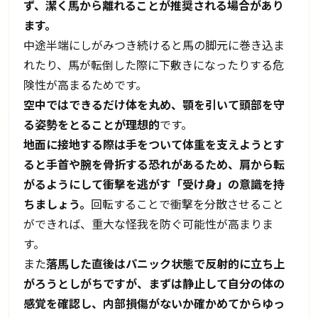
ず、潔く馬から離れることが推奨される場合があり
ます。
中途半端にしがみつき続けると馬の脚元に巻き込ま
れたり、馬が転倒した際に下敷きになったりする危
険性が高まるためです。
空中ではできるだけ体を丸め、顎を引いて頭部を守
る姿勢をとることが理想的
です。
地面に接地する際は手をついて体重を支えようとす
ると手首や腕を骨折する恐れがあるため、肩から転
がるようにして衝撃を逃がす「受け身」の意識を持
ちましょう。
回転することで衝撃を分散させること
ができれば、重大な怪我を防ぐ可能性が高まりま
す。
また
落馬した直後はパニック状態で反射的に立ち上
がろうとしがちですが、まずは静止して自分の体の
感覚を確認し、内部損傷がないか確かめてからゆっ