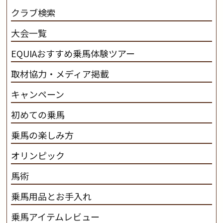
だわります。 私たちは、乗用馬の質の向上を目指し、生
クラブ検索
産･育成･調教を一貫して行います。
カナディアンキャ
大会一覧
ンプ乗馬クラブ九州のツアー情報はこちら
EQUIAおすすめ乗馬体験ツアー
取材協力・メディア掲載
キャンペーン
初めての乗馬
乗馬の楽しみ方
オリンピック
馬術
乗馬用品とお手入れ
乗馬アイテムレビュー