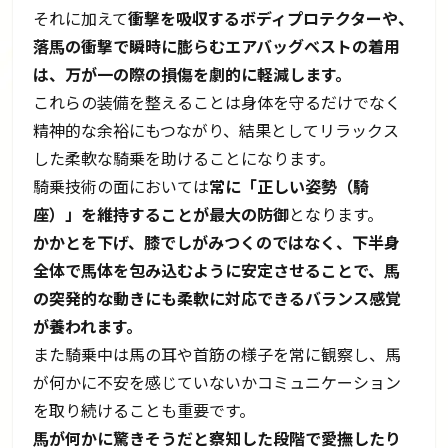
それに加えて
衝撃を吸収するボディプロテクターや、
落馬の衝撃で瞬時に膨らむエアバッグベストの着用
は、万が一の際の損傷を劇的に軽減します。
これらの装備を整えることは身体を守るだけでなく
精神的な余裕にもつながり、結果としてリラックス
した柔軟な騎乗を助けることになります。
騎乗技術の面においては
常に「正しい姿勢（騎
座）」を維持することが最大の防御
となります。
かかとを下げ、膝でしがみつくのではなく、下半身
全体で馬体を包み込むように安定させることで、馬
の突発的な動きにも柔軟に対応できるバランス感覚
が養われます。
また騎乗中は馬の耳や首筋の様子を常に観察し、馬
が何かに不安を感じていないかコミュニケーション
を取り続けることも重要です。
馬が何かに驚きそうだと察知した段階で愛撫したり