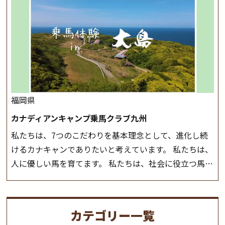
会や講習会等により、一部レッスンが中止になる場合が
ーツ競技として、老若男女様々な方が、日々乗馬をお楽
ございます。 その際、ご予約いただいている皆様には事
しみいただいています。 なお、ゴールデンウィークと夏
前にご連絡いたします。
MIKIホーストレックのツアー
休み期間中は無休で営業していますので、ぜひご家族で
はこちら
お越しください！
大山乗馬センターの紹介記事はこち
ら
福岡県
カナディアンキャンプ乗馬クラブ九州
私たちは、7つのこだわりを基本理念として、進化し続
けるカナキャンでありたいと考えています。 私たちは、
人に優しい馬を育てます。 私たちは、社会に役立つ馬を
生産します。 私たちは、馬や人々に癒しとなる環境を守
り、保ちます。 私たちは、未来の子供たちの身近に、馬
を活躍させたいと思っています。 私たちは、乗馬の楽し
カテゴリー一覧
さと魅力を追求します。 私たちは、馬の品種と血統にこ