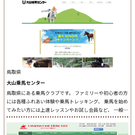
このクラスで把握し、「馬に触れること」にも慣れてい
きましょう。 スタートクラス ビギナークラスで単独で
軽速歩(けいはやあし)ができるようになったら スタート
クラスへ。 グループレッスンで馬のスピードを調整し
ながら 軽速歩・正反撞(せいはんどう)を学びます。 安定
した手綱操作と軽速歩・正反撞ができるようになれば
駈歩(かけあし)練習に入ります。 ホップクラス スタート
クラスで常歩(なみあし)や 速歩、駈歩の初歩をマスター
したら、 次は部班にて駈歩を含めた誘導練習を行いま
鳥取県
しょう。 ステップクラス ホップクラスまでに練習した
大山乗馬センター
まとめをします。 三種歩法をマスターし、ワンランク上
鳥取県にある乗馬クラブです。 ファミリーや初心者の方
の扶助操作や誘導方法を身につけましょう。 注意事項
には各種ふれあい体験や乗馬トレッキング、 乗馬を始め
◆馬場使用状況により、使用する馬場はこちらで決定い
てみたい方には上達レッスンやお試し会員など、 一般の
たしますのでご了承ください ◆基本は雨天決行です
方に幅広くお楽しみいただける施設を目指しています。
が、落雷・強風等のより、安全上急遽中止させていただ
また、お手軽（低価格）に会員になったり自分の馬を持
く場合がございます。 ◆三木ホースランドパークの協議
つことのできる乗馬クラブでもあり、 健康や趣味、スポ