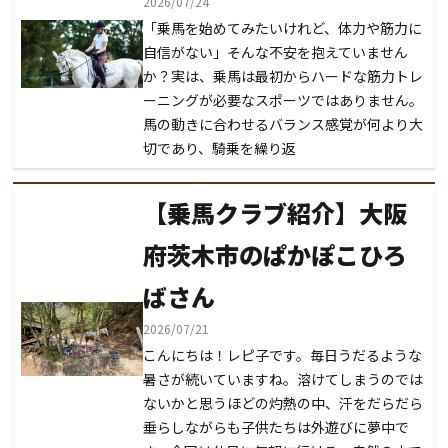
2026/07/24
「乗馬を始めてみたいけれど、体力や筋力に
自信がない」そんな不安を抱えていません
か？実は、乗馬は最初からハードな筋力トレ
ーニングが必要なスポーツではありません。
馬の動きに合わせるバランス感覚が何より大
切であり、騎乗を繰り返
【乗馬クラブ紹介】大阪
府茨木市のぱかぽこひろ
ばさん
2026/07/21
こんにちは！レピ子です。毎日うだるような
暑さが続いていますね。溶けてしまうのでは
ないかと思うほどの灼熱の中、汗をだらだら
垂らしながらも子供たちは外遊びに夢中で