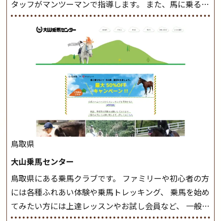
タッフがマンツーマンで指導します。 また、馬に乗るだ
けでなく、馬の手入れや馬装（鞍などを装着する） も
このクラスで把握し、「馬に触れること」にも慣れてい
きましょう。 スタートクラス ビギナークラスで単独で
軽速歩(けいはやあし)ができるようになったら スタート
クラスへ。 グループレッスンで馬のスピードを調整し
ながら 軽速歩・正反撞(せいはんどう)を学びます。 安定
した手綱操作と軽速歩・正反撞ができるようになれば
駈歩(かけあし)練習に入ります。 ホップクラス スタート
クラスで常歩(なみあし)や 速歩、駈歩の初歩をマスター
したら、 次は部班にて駈歩を含めた誘導練習を行いま
鳥取県
しょう。 ステップクラス ホップクラスまでに練習した
大山乗馬センター
まとめをします。 三種歩法をマスターし、ワンランク上
鳥取県にある乗馬クラブです。 ファミリーや初心者の方
の扶助操作や誘導方法を身につけましょう。 注意事項
には各種ふれあい体験や乗馬トレッキング、 乗馬を始め
◆馬場使用状況により、使用する馬場はこちらで決定い
てみたい方には上達レッスンやお試し会員など、 一般の
たしますのでご了承ください ◆基本は雨天決行です
方に幅広くお楽しみいただける施設を目指しています。