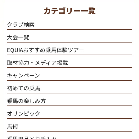
を活躍させたいと思っています。 私たちは、乗馬の楽し
カテゴリー一覧
さと魅力を追求します。 私たちは、馬の品種と血統にこ
だわります。 私たちは、乗用馬の質の向上を目指し、生
クラブ検索
産･育成･調教を一貫して行います。
カナディアンキャ
大会一覧
ンプ乗馬クラブ九州のツアー情報はこちら
EQUIAおすすめ乗馬体験ツアー
取材協力・メディア掲載
キャンペーン
初めての乗馬
乗馬の楽しみ方
オリンピック
馬術
乗馬用品とお手入れ