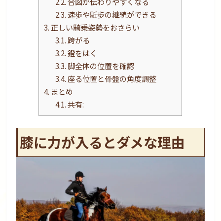
2.2.
合図が伝わりやすくなる
2.3.
速歩や駈歩の継続ができる
3.
正しい騎乗姿勢をおさらい
3.1.
跨がる
3.2.
鐙をはく
3.3.
脚全体の位置を確認
3.4.
座る位置と骨盤の角度調整
4.
まとめ
4.1.
共有:
膝に力が入るとダメな理由