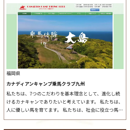
が、落雷・強風等のより、安全上急遽中止させていただ
また、お手軽（低価格）に会員になったり自分の馬を持
く場合がございます。 ◆三木ホースランドパークの協議
つことのできる乗馬クラブでもあり、 健康や趣味、スポ
会や講習会等により、一部レッスンが中止になる場合が
ーツ競技として、老若男女様々な方が、日々乗馬をお楽
ございます。 その際、ご予約いただいている皆様には事
しみいただいています。 なお、ゴールデンウィークと夏
前にご連絡いたします。
MIKIホーストレックのツアー
休み期間中は無休で営業していますので、ぜひご家族で
はこちら
お越しください！
大山乗馬センターの紹介記事はこち
ら
福岡県
カナディアンキャンプ乗馬クラブ九州
私たちは、7つのこだわりを基本理念として、進化し続
けるカナキャンでありたいと考えています。 私たちは、
人に優しい馬を育てます。 私たちは、社会に役立つ馬を
生産します。 私たちは、馬や人々に癒しとなる環境を守
り、保ちます。 私たちは、未来の子供たちの身近に、馬