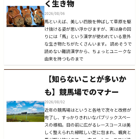
く生き物
2026/08/06
馬といえば、美しい四肢を伸ばして草原を駆
け抜ける姿が思い浮かびますが、実は身の回
りには「馬」という漢字が使われている意外
な生き物たちがたくさんいます。 読めそうで
読めない難読漢字から、ちょっとユニークな
由来を持つものまで
【知らないことが多いか
も】競馬場でのマナー
2026/08/02
近年の競馬場はというと各地で次々と改修が
完了し、すっかりきれいなパブリックスペー
スの様相。目の前に広がるレースコースは美
しく整えられた緑眩しい芝に包まれ、颯爽と