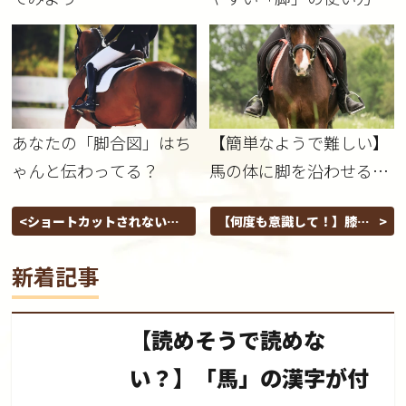
あなたの「脚合図」はち
【簡単なようで難しい】
ゃんと伝わってる？
馬の体に脚を沿わせる方
法
ショートカットされない隅
【何度も意識して！】膝の
角通過のやり方
力を抜く
新着記事
【読めそうで読めな
い？】「馬」の漢字が付