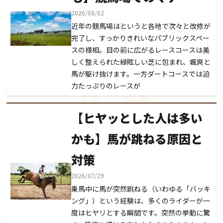
2026/08/02
近年の競馬場はというと各地で次々と改修が
完了し、すっかりきれいなパブリックスペー
スの様相。目の前に広がるレースコースは美
しく整えられた緑眩しい芝に包まれ、颯爽と
馬が駆け抜けます。一方ダートコースでは迫
力たっぷりのレースが
【ヒヤッとした人は多い
かも】馬が跳ねる原因と
対策
2026/07/29
乗馬中に馬が突然跳ねる（いわゆる「バッキ
ング」）という経験は、多くのライダーが一
度はヒヤリとする瞬間です。突然の挙動に驚