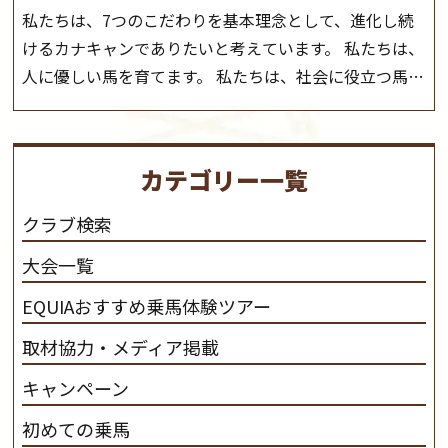
私たちは、7つのこだわりを基本理念として、進化し続
けるカナキャンでありたいと考えています。 私たちは、
人に優しい馬を育てます。 私たちは、社会に役立つ馬を
生産します。 私たちは、馬や人々に癒しとなる環境を守
り、保ちます。 私たちは、未来の子供たちの身近に、馬
を活躍させたいと思っています。 私たちは、乗馬の楽し
カテゴリー一覧
さと魅力を追求します。 私たちは、馬の品種と血統にこ
だわります。 私たちは、乗用馬の質の向上を目指し、生
クラブ検索
産･育成･調教を一貫して行います。
カナディアンキャ
大会一覧
ンプ乗馬クラブ九州のツアー情報はこちら
EQUIAおすすめ乗馬体験ツアー
取材協力・メディア掲載
キャンペーン
初めての乗馬