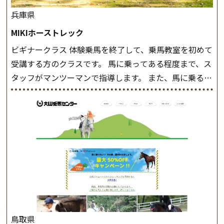
兵庫県
MIKIホーストレック
ビギナークラス 体験乗馬を終了して、乗馬教室を初めて
受講する方のクラスです。 馬に乗ってある程度まで、ス
タッフがマンツーマンで指導します。 また、馬に乗るだ
けでなく、馬の手入れや馬装（鞍などを装着する） も
このクラスで把握し、「馬に触れること」にも慣れてい
きましょう。 スタートクラス ビギナークラスで単独で
軽速歩(けいはやあし)ができるようになったら スタート
クラスへ。 グループレッスンで馬のスピードを調整し
ながら 軽速歩・正反撞(せいはんどう)を学びます。 安定
した手綱操作と軽速歩・正反撞ができるようになれば
駈歩(かけあし)練習に入ります。 ホップクラス スタート
クラスで常歩(なみあし)や 速歩、駈歩の初歩をマスター
したら、 次は部班にて駈歩を含めた誘導練習を行いま
鳥取県