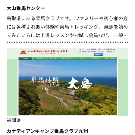
しょう。 ステップクラス ホップクラスまでに練習した
大山乗馬センター
まとめをします。 三種歩法をマスターし、ワンランク上
鳥取県にある乗馬クラブです。 ファミリーや初心者の方
の扶助操作や誘導方法を身につけましょう。 注意事項
には各種ふれあい体験や乗馬トレッキング、 乗馬を始め
◆馬場使用状況により、使用する馬場はこちらで決定い
てみたい方には上達レッスンやお試し会員など、 一般の
たしますのでご了承ください ◆基本は雨天決行です
方に幅広くお楽しみいただける施設を目指しています。
が、落雷・強風等のより、安全上急遽中止させていただ
また、お手軽（低価格）に会員になったり自分の馬を持
く場合がございます。 ◆三木ホースランドパークの協議
つことのできる乗馬クラブでもあり、 健康や趣味、スポ
会や講習会等により、一部レッスンが中止になる場合が
ーツ競技として、老若男女様々な方が、日々乗馬をお楽
ございます。 その際、ご予約いただいている皆様には事
しみいただいています。 なお、ゴールデンウィークと夏
前にご連絡いたします。
MIKIホーストレックのツアー
休み期間中は無休で営業していますので、ぜひご家族で
はこちら
お越しください！
大山乗馬センターの紹介記事はこち
ら
福岡県
カナディアンキャンプ乗馬クラブ九州