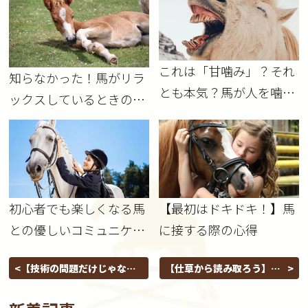
これは「甘噛み」？それ
知らなかった！馬がリラ
とも本気？馬が人を噛む
ックスしているときの仕
理由を考えてみよう
草
初心者でも楽しくなる馬
【最初はドキドキ！】馬
との優しいコミュニケー
に接する際の心得
ション
【技術の問題だけじゃな
【仕草から読み取ろう】あ
い！】乗馬が上手い人って
なたは馬から信頼されてい
どんな人？
る？