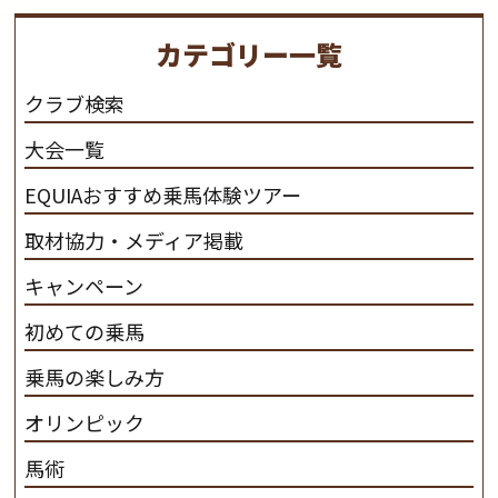
り、保ちます。 私たちは、未来の子供たちの身近に、馬
を活躍させたいと思っています。 私たちは、乗馬の楽し
カテゴリー一覧
さと魅力を追求します。 私たちは、馬の品種と血統にこ
だわります。 私たちは、乗用馬の質の向上を目指し、生
クラブ検索
産･育成･調教を一貫して行います。
カナディアンキャ
大会一覧
ンプ乗馬クラブ九州のツアー情報はこちら
EQUIAおすすめ乗馬体験ツアー
取材協力・メディア掲載
キャンペーン
初めての乗馬
乗馬の楽しみ方
オリンピック
馬術