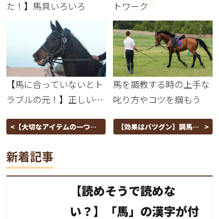
た！】馬具いろいろ
トワーク
【馬に合っていないとト
馬を調教する時の上手な
ラブルの元！】正しいハ
叱り方やコツを掴もう
ミの選び方
【大切なアイテムの一つ】
【効果はバツグン】調馬索
乗馬用グローブの選び方
を上手に使って人も馬もレ
ベルアップ
新着記事
【読めそうで読めな
い？】「馬」の漢字が付