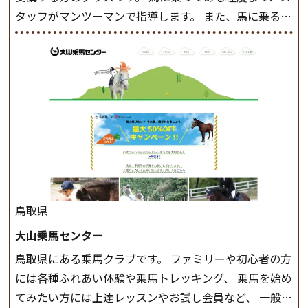
タッフがマンツーマンで指導します。 また、馬に乗るだ
けでなく、馬の手入れや馬装（鞍などを装着する） も
このクラスで把握し、「馬に触れること」にも慣れてい
きましょう。 スタートクラス ビギナークラスで単独で
軽速歩(けいはやあし)ができるようになったら スタート
クラスへ。 グループレッスンで馬のスピードを調整し
ながら 軽速歩・正反撞(せいはんどう)を学びます。 安定
した手綱操作と軽速歩・正反撞ができるようになれば
駈歩(かけあし)練習に入ります。 ホップクラス スタート
クラスで常歩(なみあし)や 速歩、駈歩の初歩をマスター
したら、 次は部班にて駈歩を含めた誘導練習を行いま
鳥取県
しょう。 ステップクラス ホップクラスまでに練習した
大山乗馬センター
まとめをします。 三種歩法をマスターし、ワンランク上
鳥取県にある乗馬クラブです。 ファミリーや初心者の方
の扶助操作や誘導方法を身につけましょう。 注意事項
には各種ふれあい体験や乗馬トレッキング、 乗馬を始め
◆馬場使用状況により、使用する馬場はこちらで決定い
てみたい方には上達レッスンやお試し会員など、 一般の
たしますのでご了承ください ◆基本は雨天決行です