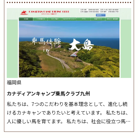
方に幅広くお楽しみいただける施設を目指しています。
が、落雷・強風等のより、安全上急遽中止させていただ
また、お手軽（低価格）に会員になったり自分の馬を持
く場合がございます。 ◆三木ホースランドパークの協議
つことのできる乗馬クラブでもあり、 健康や趣味、スポ
会や講習会等により、一部レッスンが中止になる場合が
ーツ競技として、老若男女様々な方が、日々乗馬をお楽
ございます。 その際、ご予約いただいている皆様には事
しみいただいています。 なお、ゴールデンウィークと夏
前にご連絡いたします。
MIKIホーストレックのツアー
休み期間中は無休で営業していますので、ぜひご家族で
はこちら
お越しください！
大山乗馬センターの紹介記事はこち
ら
福岡県
カナディアンキャンプ乗馬クラブ九州
私たちは、7つのこだわりを基本理念として、進化し続
けるカナキャンでありたいと考えています。 私たちは、
人に優しい馬を育てます。 私たちは、社会に役立つ馬を
生産します。 私たちは、馬や人々に癒しとなる環境を守