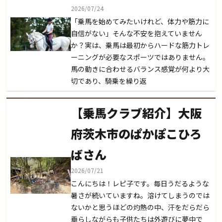
2026/07/24
「乗馬を始めてみたいけれど、体力や筋力に
自信がない」そんな不安を抱えていません
か？実は、乗馬は最初からハードな筋力トレ
ーニングが必要なスポーツではありません。
馬の動きに合わせるバランス感覚が何より大
切であり、騎乗を繰り返
【乗馬クラブ紹介】大阪
府茨木市のぱかぽこひろ
ばさん
2026/07/21
こんにちは！レピ子です。毎日うだるような
暑さが続いていますね。溶けてしまうのでは
ないかと思うほどの灼熱の中、汗をだらだら
垂らしながらも子供たちは外遊びに夢中で