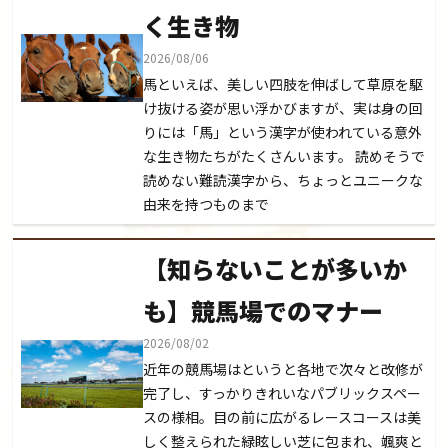
く生き物
2026/08/06
馬といえば、美しい四肢を伸ばして草原を駆
け抜ける姿が思い浮かびますが、実は身の回
りには「馬」という漢字が使われている意外
な生き物たちがたくさんいます。 読めそうで
読めない難読漢字から、ちょっとユニークな
由来を持つものまで
【知らないことが多いか
も】競馬場でのマナー
2026/08/02
近年の競馬場はというと各地で次々と改修が
完了し、すっかりきれいなパブリックスペー
スの様相。目の前に広がるレースコースは美
しく整えられた緑眩しい芝に包まれ、颯爽と