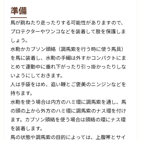
準備
馬が跳ねたり走ったりする可能性がありますので、
プロテクターやワンコなどを装着して肢を保護しま
しょう。
水勒かカブソン頭絡（調馬索を行う時に使う馬具）
を馬に装着し、水勒の手綱は外すかコンパクトにま
とめて運動中に垂れ下がったり引っ掛かったりしな
いようにしておきます。
人は手袋をはめ、追い鞭とご褒美のニンジンなどを
持ちます。
水勒を使う場合は内方のハミ環に調馬索を通し、馬
の頭の上から外方のハミ環に調馬索のナス環を付け
ます。カブソン頭絡を使う場合は頭絡の環にナス環
を装着します。
馬の状態や調馬索の目的によっては、上腹帯とサイ