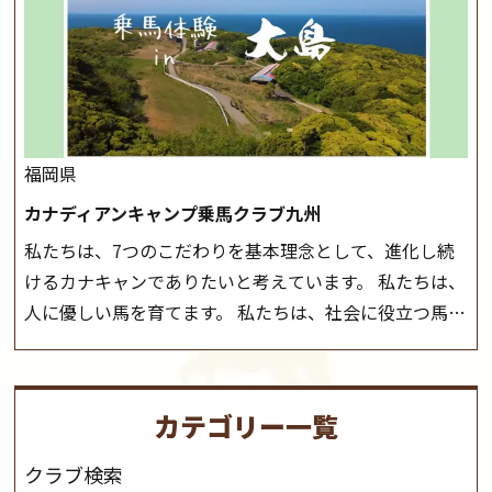
しみいただいています。 なお、ゴールデンウィークと夏
前にご連絡いたします。
MIKIホーストレックのツアー
休み期間中は無休で営業していますので、ぜひご家族で
はこちら
お越しください！
大山乗馬センターの紹介記事はこち
ら
福岡県
カナディアンキャンプ乗馬クラブ九州
私たちは、7つのこだわりを基本理念として、進化し続
けるカナキャンでありたいと考えています。 私たちは、
人に優しい馬を育てます。 私たちは、社会に役立つ馬を
生産します。 私たちは、馬や人々に癒しとなる環境を守
り、保ちます。 私たちは、未来の子供たちの身近に、馬
を活躍させたいと思っています。 私たちは、乗馬の楽し
カテゴリー一覧
さと魅力を追求します。 私たちは、馬の品種と血統にこ
だわります。 私たちは、乗用馬の質の向上を目指し、生
クラブ検索