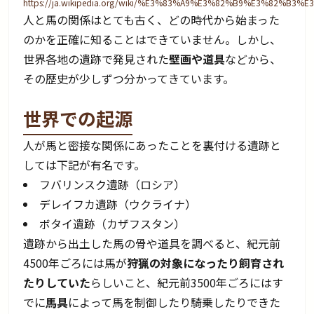
https://ja.wikipedia.org/wiki/%E3%83%A9%E3%82%B9%E3%82%B
人と馬の関係はとても古く、どの時代から始まった
のかを正確に知ることはできていません。しかし、
世界各地の遺跡で発見された
壁画や道具
などから、
その歴史が少しずつ分かってきています。
世界での起源
人が馬と密接な関係にあったことを裏付ける遺跡と
しては下記が有名です。
フバリンスク遺跡（ロシア）
デレイフカ遺跡（ウクライナ）
ボタイ遺跡（カザフスタン）
遺跡から出土した馬の骨や道具を調べると、紀元前
4500年ごろには馬が
狩猟の対象になったり飼育され
たりしていた
らしいこと、紀元前3500年ごろにはす
でに
馬具
によって馬を制御したり騎乗したりできた