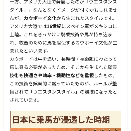
一方、アメリカ大陸で発展したのが「ウエスタンス
タイル」。なんとなくイメージが付くかもしれませ
んが、
カウボーイ文化
から生まれたスタイルです。
アメリカ大陸では
16世紀
にスペイン軍がメキシコに
上陸。これをきっかけに騎乗技術や馬が持ち込ま
れ、牧畜のために馬を駆使するカウボーイ文化が生
まれたといいます。
カウボーイは牛を追い、長時間・長距離にわたって
馬に乗る必要があったため、そこから生まれた騎乗
技術も
快適さや効率・機動性などを重視
したもの。
この技術を娯楽的に競っていたものが、ルールが整
備されて「ウエスタンスタイル」の競技になったと
されています。
日本に乗馬が浸透した時期