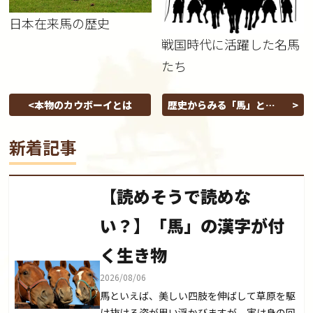
日本在来馬の歴史
戦国時代に活躍した名馬
たち
本物のカウボーイとは
歴史からみる「馬」と
「人」の関係性
新着記事
【読めそうで読めな
い？】「馬」の漢字が付
く生き物
2026/08/06
馬といえば、美しい四肢を伸ばして草原を駆
け抜ける姿が思い浮かびますが、実は身の回