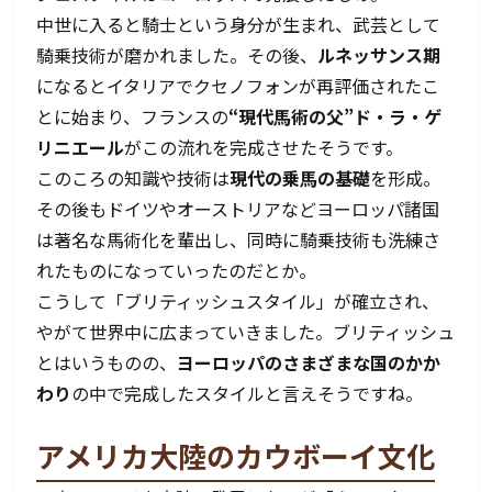
中世に入ると騎士という身分が生まれ、武芸として
騎乗技術が磨かれました。その後、
ルネッサンス期
になるとイタリアでクセノフォンが再評価されたこ
とに始まり、フランスの
“現代馬術の父”ド・ラ・ゲ
リニエール
がこの流れを完成させたそうです。
このころの知識や技術は
現代の乗馬の基礎
を形成。
その後もドイツやオーストリアなどヨーロッパ諸国
は著名な馬術化を輩出し、同時に騎乗技術も洗練さ
れたものになっていったのだとか。
こうして「ブリティッシュスタイル」が確立され、
やがて世界中に広まっていきました。ブリティッシュ
とはいうものの、
ヨーロッパのさまざまな国のかか
わり
の中で完成したスタイルと言えそうですね。
アメリカ大陸のカウボーイ文化