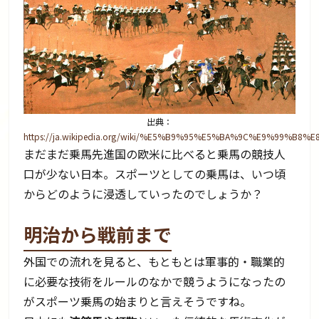
出典：
https://ja.wikipedia.org/wiki/%E5%B9%95%E5%BA%9C%E9%99%B8%
まだまだ乗馬先進国の欧米に比べると乗馬の競技人
口が少ない日本。スポーツとしての乗馬は、いつ頃
からどのように浸透していったのでしょうか？
明治から戦前まで
外国での流れを見ると、もともとは軍事的・職業的
に必要な技術をルールのなかで競うようになったの
がスポーツ乗馬の始まりと言えそうですね。