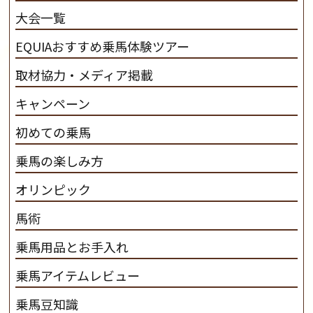
産･育成･調教を一貫して行います。
カナディアンキャ
大会一覧
ンプ乗馬クラブ九州のツアー情報はこちら
EQUIAおすすめ乗馬体験ツアー
取材協力・メディア掲載
キャンペーン
初めての乗馬
乗馬の楽しみ方
オリンピック
馬術
乗馬用品とお手入れ
乗馬アイテムレビュー
乗馬豆知識