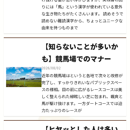
りには「馬」という漢字が使われている意外
な生き物たちがたくさんいます。 読めそうで
読めない難読漢字から、ちょっとユニークな
由来を持つものまで
【知らないことが多いか
も】競馬場でのマナー
2026/08/02
近年の競馬場はというと各地で次々と改修が
完了し、すっかりきれいなパブリックスペー
スの様相。目の前に広がるレースコースは美
しく整えられた緑眩しい芝に包まれ、颯爽と
馬が駆け抜けます。一方ダートコースでは迫
力たっぷりのレースが
【ヒヤッとした人は多い