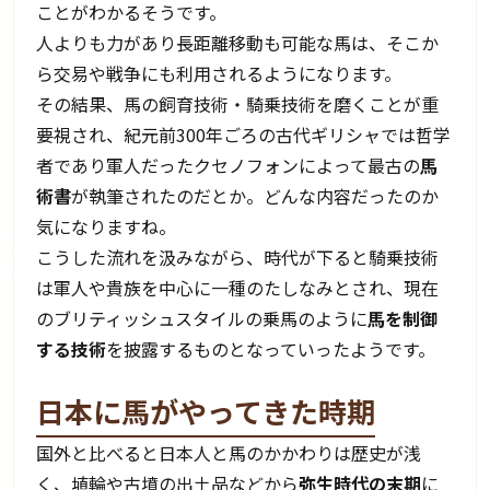
ことがわかるそうです。
人よりも力があり長距離移動も可能な馬は、そこか
ら交易や戦争にも利用されるようになります。
その結果、馬の飼育技術・騎乗技術を磨くことが重
要視され、紀元前300年ごろの古代ギリシャでは哲学
者であり軍人だったクセノフォンによって最古の
馬
術書
が執筆されたのだとか。どんな内容だったのか
気になりますね。
こうした流れを汲みながら、時代が下ると騎乗技術
は軍人や貴族を中心に一種のたしなみとされ、現在
のブリティッシュスタイルの乗馬のように
馬を制御
する技術
を披露するものとなっていったようです。
日本に馬がやってきた時期
国外と比べると日本人と馬のかかわりは歴史が浅
く、埴輪や古墳の出土品などから
弥生時代の末期
に