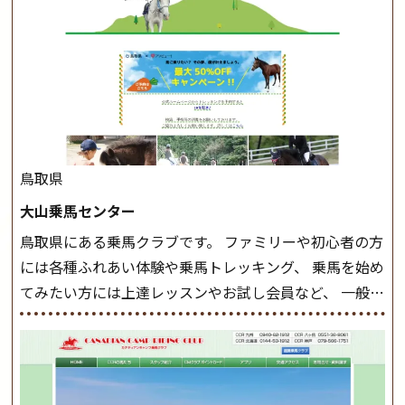
軽速歩(けいはやあし)ができるようになったら スタート
クラスへ。 グループレッスンで馬のスピードを調整し
ながら 軽速歩・正反撞(せいはんどう)を学びます。 安定
した手綱操作と軽速歩・正反撞ができるようになれば
駈歩(かけあし)練習に入ります。 ホップクラス スタート
クラスで常歩(なみあし)や 速歩、駈歩の初歩をマスター
したら、 次は部班にて駈歩を含めた誘導練習を行いま
鳥取県
しょう。 ステップクラス ホップクラスまでに練習した
大山乗馬センター
まとめをします。 三種歩法をマスターし、ワンランク上
鳥取県にある乗馬クラブです。 ファミリーや初心者の方
の扶助操作や誘導方法を身につけましょう。 注意事項
には各種ふれあい体験や乗馬トレッキング、 乗馬を始め
◆馬場使用状況により、使用する馬場はこちらで決定い
てみたい方には上達レッスンやお試し会員など、 一般の
たしますのでご了承ください ◆基本は雨天決行です
方に幅広くお楽しみいただける施設を目指しています。
が、落雷・強風等のより、安全上急遽中止させていただ
また、お手軽（低価格）に会員になったり自分の馬を持
く場合がございます。 ◆三木ホースランドパークの協議
つことのできる乗馬クラブでもあり、 健康や趣味、スポ
会や講習会等により、一部レッスンが中止になる場合が
ーツ競技として、老若男女様々な方が、日々乗馬をお楽
ございます。 その際、ご予約いただいている皆様には事