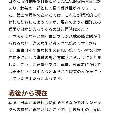
日本にも
流鏑馬や打鞠
といった伝統的な馬術文化が
あり、武芸の一部として長く受け継がれてきまし
た。武士や貴族のあいだでは、これらが娯楽的に行
われたりもしたようですが、現在のような西洋式の
乗馬が日本に入ってくるのは
江戸時代
のこと。
江戸末期になると幕府軍に
フランス式の騎兵隊
が作
られるなど西洋の馬術が導入され始めます。さら
に、軍事目的で乗馬技術の研鑽が始まり小柄な日本
在来馬にかわり
洋種の馬が育成
されるようになりま
した。こうした背景もあり、幕末から戦前にかけて
は乗馬といえば軍人など限られた職業のみが身につ
けていた技術だったようです。
戦後から現在
戦後、日本が国際社会に復帰するなかで
オリンピッ
クへの参加
が再開されたことで、競技馬術の世界は