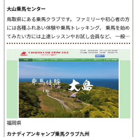
しょう。 ステップクラス ホップクラスまでに練習した
大山乗馬センター
まとめをします。 三種歩法をマスターし、ワンランク上
鳥取県にある乗馬クラブです。 ファミリーや初心者の方
の扶助操作や誘導方法を身につけましょう。 注意事項
には各種ふれあい体験や乗馬トレッキング、 乗馬を始め
◆馬場使用状況により、使用する馬場はこちらで決定い
てみたい方には上達レッスンやお試し会員など、 一般の
たしますのでご了承ください ◆基本は雨天決行です
方に幅広くお楽しみいただける施設を目指しています。
が、落雷・強風等のより、安全上急遽中止させていただ
また、お手軽（低価格）に会員になったり自分の馬を持
く場合がございます。 ◆三木ホースランドパークの協議
つことのできる乗馬クラブでもあり、 健康や趣味、スポ
会や講習会等により、一部レッスンが中止になる場合が
ーツ競技として、老若男女様々な方が、日々乗馬をお楽
ございます。 その際、ご予約いただいている皆様には事
しみいただいています。 なお、ゴールデンウィークと夏
前にご連絡いたします。
MIKIホーストレックのツアー
休み期間中は無休で営業していますので、ぜひご家族で
はこちら
お越しください！
大山乗馬センターの紹介記事はこち
ら
福岡県
カナディアンキャンプ乗馬クラブ九州