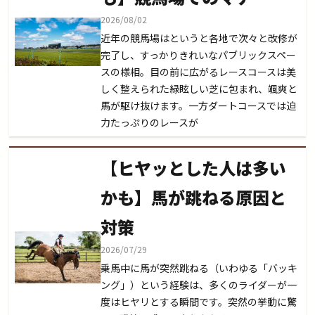
2026/08/02
近年の競馬場はというと各地で次々と改修が
完了し、すっかりきれいなパブリックスペー
スの様相。目の前に広がるレースコースは美
しく整えられた緑眩しい芝に包まれ、颯爽と
馬が駆け抜けます。一方ダートコースでは迫
力たっぷりのレースが
【ヒヤッとした人は多い
かも】馬が跳ねる原因と
対策
2026/07/29
乗馬中に馬が突然跳ねる（いわゆる「バッキ
ング」）という経験は、多くのライダーが一
度はヒヤリとする瞬間です。突然の挙動に驚