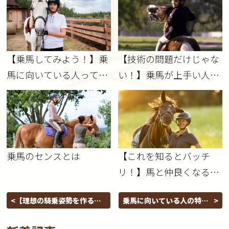
【乗馬してみよう！】乗
【技術の問題だけじゃな
馬に向いている人ってど
い！】乗馬が上手い人っ
んな人？
てどんな人？
乗馬のセンスとは
【これを知るとバッチ
リ！】馬と仲良くなるコ
ツ
【理想の騎乗姿勢を作る】
乗馬に向いている人の特徴
足の裏の使い方
は？