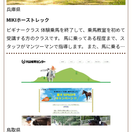
兵庫県
MIKIホーストレック
ビギナークラス 体験乗馬を終了して、乗馬教室を初めて
受講する方のクラスです。 馬に乗ってある程度まで、ス
タッフがマンツーマンで指導します。 また、馬に乗るだ
けでなく、馬の手入れや馬装（鞍などを装着する） も
このクラスで把握し、「馬に触れること」にも慣れてい
きましょう。 スタートクラス ビギナークラスで単独で
軽速歩(けいはやあし)ができるようになったら スタート
クラスへ。 グループレッスンで馬のスピードを調整し
ながら 軽速歩・正反撞(せいはんどう)を学びます。 安定
した手綱操作と軽速歩・正反撞ができるようになれば
駈歩(かけあし)練習に入ります。 ホップクラス スタート
クラスで常歩(なみあし)や 速歩、駈歩の初歩をマスター
したら、 次は部班にて駈歩を含めた誘導練習を行いま
鳥取県