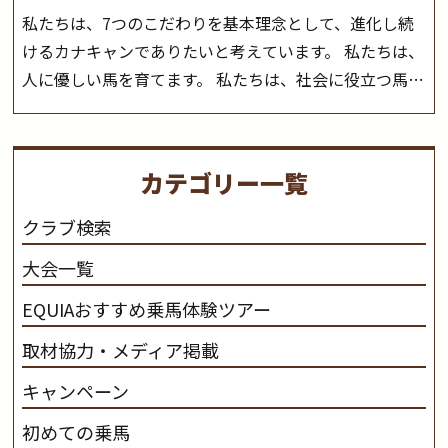
私たちは、7つのこだわりを基本理念として、進化し続
けるカナキャンでありたいと考えています。 私たちは、
人に優しい馬を育てます。 私たちは、社会に役立つ馬を
生産します。 私たちは、馬や人々に癒しとなる環境を守
り、保ちます。 私たちは、未来の子供たちの身近に、馬
を活躍させたいと思っています。 私たちは、乗馬の楽し
カテゴリー一覧
さと魅力を追求します。 私たちは、馬の品種と血統にこ
だわります。 私たちは、乗用馬の質の向上を目指し、生
クラブ検索
産･育成･調教を一貫して行います。
カナディアンキャ
大会一覧
ンプ乗馬クラブ九州のツアー情報はこちら
EQUIAおすすめ乗馬体験ツアー
取材協力・メディア掲載
キャンペーン
初めての乗馬