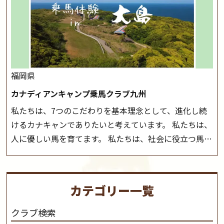
しみいただいています。 なお、ゴールデンウィークと夏
前にご連絡いたします。
MIKIホーストレックのツアー
休み期間中は無休で営業していますので、ぜひご家族で
はこちら
お越しください！
大山乗馬センターの紹介記事はこち
ら
福岡県
カナディアンキャンプ乗馬クラブ九州
私たちは、7つのこだわりを基本理念として、進化し続
けるカナキャンでありたいと考えています。 私たちは、
人に優しい馬を育てます。 私たちは、社会に役立つ馬を
生産します。 私たちは、馬や人々に癒しとなる環境を守
り、保ちます。 私たちは、未来の子供たちの身近に、馬
を活躍させたいと思っています。 私たちは、乗馬の楽し
カテゴリー一覧
さと魅力を追求します。 私たちは、馬の品種と血統にこ
だわります。 私たちは、乗用馬の質の向上を目指し、生
クラブ検索
産･育成･調教を一貫して行います。
カナディアンキャ