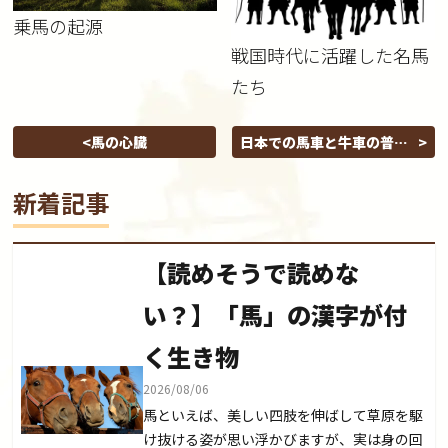
乗馬の起源
戦国時代に活躍した名馬
たち
馬の心臓
日本での馬車と牛車の普及
について
新着記事
【読めそうで読めな
い？】「馬」の漢字が付
く生き物
2026/08/06
馬といえば、美しい四肢を伸ばして草原を駆
け抜ける姿が思い浮かびますが、実は身の回