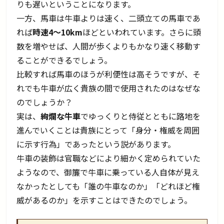
りも遅いということになります。
一方、馬車は牛車よりは速く、二頭立ての馬車であ
れば
時速4～10km
ほどといわれています。さらに頭
数を増やせば、人間が歩くよりもかなり速く移動す
ることができるでしょう。
比較すれば馬車のほうが利便性は高そうですが、そ
れでも牛車が広く貴族の間で使用されたのはなぜな
のでしょうか？
実は、
絢爛な牛車
でゆっくりと侍従とともに路地を
進んでいくことは貴族にとって「身分・権威を周囲
に示す行為」であったという説があります。
牛車の装飾は官職などにより細かく定められていた
ようなので、御簾で牛車に乗っている人自体が見え
なかったとしても「誰の牛車なのか」「どれほど権
威があるのか」を示すことはできたのでしょう。