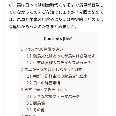
が、実は日本では明治時代になるまで馬車が普及し
ていなかったのをご存知でしょうか？今回の記事で
は、馬車と牛車の用途や普及には歴史的にどのよう
な違いがあったのかをまとめました。
Contents
[
hide
]
1.
それぞれの特徴や違い
1.1.
騎馬文化はあったが馬車は普及せず
1.2.
牛車は貴族のステイタスだった？
2.
馬車が日本で普及しなかった理由
2.1.
朝鮮半島経由での騎馬文化伝来
2.2.
日本の路面事情
3.
馬車に乗ってみたい人へ
3.1.
大きな牧場やテーマパーク
3.2.
競馬場
3.3.
その他