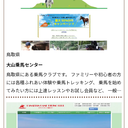
軽速歩(けいはやあし)ができるようになったら スタート
クラスへ。 グループレッスンで馬のスピードを調整し
ながら 軽速歩・正反撞(せいはんどう)を学びます。 安定
した手綱操作と軽速歩・正反撞ができるようになれば
駈歩(かけあし)練習に入ります。 ホップクラス スタート
クラスで常歩(なみあし)や 速歩、駈歩の初歩をマスター
したら、 次は部班にて駈歩を含めた誘導練習を行いま
鳥取県
しょう。 ステップクラス ホップクラスまでに練習した
大山乗馬センター
まとめをします。 三種歩法をマスターし、ワンランク上
鳥取県にある乗馬クラブです。 ファミリーや初心者の方
の扶助操作や誘導方法を身につけましょう。 注意事項
には各種ふれあい体験や乗馬トレッキング、 乗馬を始め
◆馬場使用状況により、使用する馬場はこちらで決定い
てみたい方には上達レッスンやお試し会員など、 一般の
たしますのでご了承ください ◆基本は雨天決行です
方に幅広くお楽しみいただける施設を目指しています。
が、落雷・強風等のより、安全上急遽中止させていただ
また、お手軽（低価格）に会員になったり自分の馬を持
く場合がございます。 ◆三木ホースランドパークの協議
つことのできる乗馬クラブでもあり、 健康や趣味、スポ
会や講習会等により、一部レッスンが中止になる場合が
ーツ競技として、老若男女様々な方が、日々乗馬をお楽
ございます。 その際、ご予約いただいている皆様には事