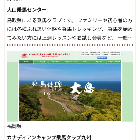
しょう。 ステップクラス ホップクラスまでに練習した
大山乗馬センター
まとめをします。 三種歩法をマスターし、ワンランク上
鳥取県にある乗馬クラブです。 ファミリーや初心者の方
の扶助操作や誘導方法を身につけましょう。 注意事項
には各種ふれあい体験や乗馬トレッキング、 乗馬を始め
◆馬場使用状況により、使用する馬場はこちらで決定い
てみたい方には上達レッスンやお試し会員など、 一般の
たしますのでご了承ください ◆基本は雨天決行です
方に幅広くお楽しみいただける施設を目指しています。
が、落雷・強風等のより、安全上急遽中止させていただ
また、お手軽（低価格）に会員になったり自分の馬を持
く場合がございます。 ◆三木ホースランドパークの協議
つことのできる乗馬クラブでもあり、 健康や趣味、スポ
会や講習会等により、一部レッスンが中止になる場合が
ーツ競技として、老若男女様々な方が、日々乗馬をお楽
ございます。 その際、ご予約いただいている皆様には事
しみいただいています。 なお、ゴールデンウィークと夏
前にご連絡いたします。
MIKIホーストレックのツアー
休み期間中は無休で営業していますので、ぜひご家族で
はこちら
お越しください！
大山乗馬センターの紹介記事はこち
ら
福岡県
カナディアンキャンプ乗馬クラブ九州