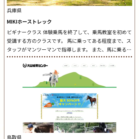
兵庫県
MIKIホーストレック
ビギナークラス 体験乗馬を終了して、乗馬教室を初めて
受講する方のクラスです。 馬に乗ってある程度まで、ス
タッフがマンツーマンで指導します。 また、馬に乗るだ
けでなく、馬の手入れや馬装（鞍などを装着する） も
このクラスで把握し、「馬に触れること」にも慣れてい
きましょう。 スタートクラス ビギナークラスで単独で
軽速歩(けいはやあし)ができるようになったら スタート
クラスへ。 グループレッスンで馬のスピードを調整し
ながら 軽速歩・正反撞(せいはんどう)を学びます。 安定
した手綱操作と軽速歩・正反撞ができるようになれば
駈歩(かけあし)練習に入ります。 ホップクラス スタート
クラスで常歩(なみあし)や 速歩、駈歩の初歩をマスター
したら、 次は部班にて駈歩を含めた誘導練習を行いま
鳥取県