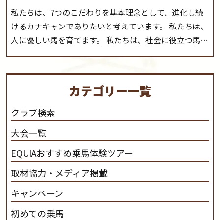
私たちは、7つのこだわりを基本理念として、進化し続
けるカナキャンでありたいと考えています。 私たちは、
人に優しい馬を育てます。 私たちは、社会に役立つ馬を
生産します。 私たちは、馬や人々に癒しとなる環境を守
り、保ちます。 私たちは、未来の子供たちの身近に、馬
を活躍させたいと思っています。 私たちは、乗馬の楽し
カテゴリー一覧
さと魅力を追求します。 私たちは、馬の品種と血統にこ
だわります。 私たちは、乗用馬の質の向上を目指し、生
クラブ検索
産･育成･調教を一貫して行います。
カナディアンキャ
大会一覧
ンプ乗馬クラブ九州のツアー情報はこちら
EQUIAおすすめ乗馬体験ツアー
取材協力・メディア掲載
キャンペーン
初めての乗馬