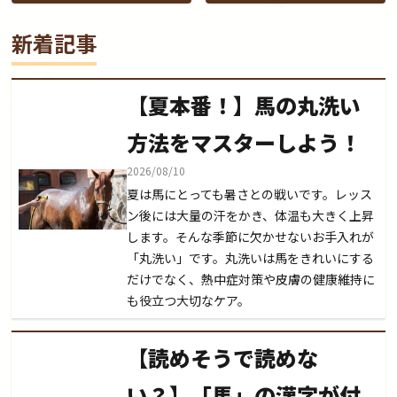
安心！】乗馬体験の種類い
の？
ろいろ
新着記事
【夏本番！】馬の丸洗い
方法をマスターしよう！
2026/08/10
夏は馬にとっても暑さとの戦いです。レッス
ン後には大量の汗をかき、体温も大きく上昇
します。そんな季節に欠かせないお手入れが
「丸洗い」です。丸洗いは馬をきれいにする
だけでなく、熱中症対策や皮膚の健康維持に
も役立つ大切なケア。
【読めそうで読めな
い？】「馬」の漢字が付