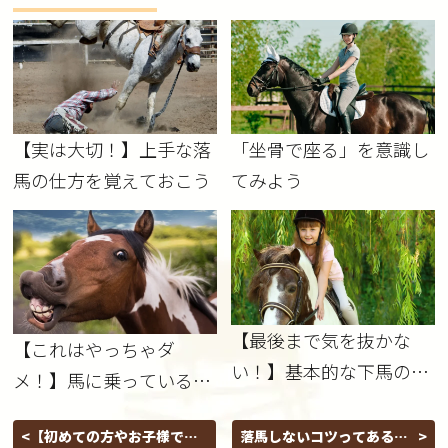
【実は大切！】上手な落
「坐骨で座る」を意識し
馬の仕方を覚えておこう
てみよう
【最後まで気を抜かな
【これはやっちゃダ
い！】基本的な下馬の手
メ！】馬に乗っていると
順と安全な落馬のコツ
き編
【初めての方やお子様でも
落馬しないコツってある