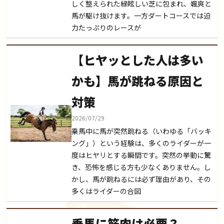
しく整えられた緑眩しい芝に包まれ、颯爽と
馬が駆け抜けます。一方ダートコースでは迫
力たっぷりのレースが
【ヒヤッとした人は多い
かも】馬が跳ねる原因と
対策
2026/07/29
乗馬中に馬が突然跳ねる（いわゆる「バッキ
ング」）という経験は、多くのライダーが一
度はヒヤリとする瞬間です。突然の挙動に驚
き、恐怖を感じる方も少なくありません。し
かし、馬が跳ねるには必ず理由があり、その
多くはライダーの合図
乗馬に筋肉は必要？