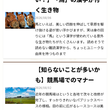
く生き物
2026/08/06
馬といえば、美しい四肢を伸ばして草原を駆
け抜ける姿が思い浮かびますが、実は身の回
りには「馬」という漢字が使われている意外
な生き物たちがたくさんいます。 読めそうで
読めない難読漢字から、ちょっとユニークな
由来を持つものまで
【知らないことが多いか
も】競馬場でのマナー
2026/08/02
近年の競馬場はというと各地で次々と改修が
完了し、すっかりきれいなパブリックスペー
スの様相。目の前に広がるレースコースは美