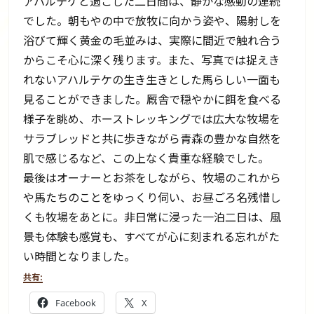
アハルテケと過ごした二日間は、静かな感動の連続
でした。朝もやの中で放牧に向かう姿や、陽射しを
浴びて輝く黄金の毛並みは、実際に間近で触れ合う
からこそ心に深く残ります。また、写真では捉えき
れないアハルテケの生き生きとした馬らしい一面も
見ることができました。厩舎で穏やかに餌を食べる
様子を眺め、ホーストレッキングでは広大な牧場を
サラブレッドと共に歩きながら青森の豊かな自然を
肌で感じるなど、この上なく貴重な経験でした。
最後はオーナーとお茶をしながら、牧場のこれから
や馬たちのことをゆっくり伺い、お昼ごろ名残惜し
くも牧場をあとに。非日常に浸った一泊二日は、風
景も体験も感覚も、すべてが心に刻まれる忘れがた
い時間となりました。
共有:
Facebook
X