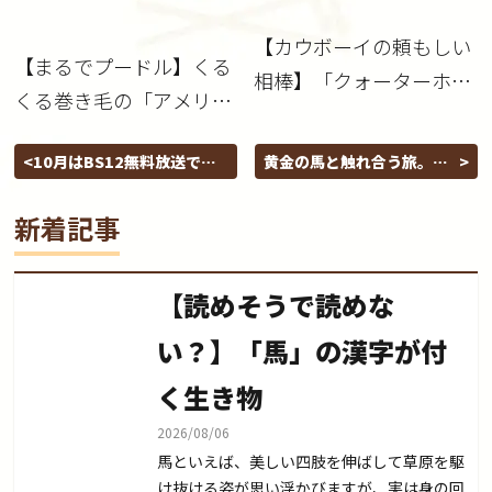
【カウボーイの頼もしい
【まるでプードル】くる
相棒】「クォーターホー
くる巻き毛の「アメリカ
ス」ってどんな馬？
ン・バシキール・カーリ
10月はBS12無料放送でイ
黄金の馬と触れ合う旅。ア
ー」
ンド映画！日本では見られ
ハルテケ長谷川牧場 宿泊体
ない馬「マルワリ」を見よ
験レポート
新着記事
う
【読めそうで読めな
い？】「馬」の漢字が付
く生き物
2026/08/06
馬といえば、美しい四肢を伸ばして草原を駆
け抜ける姿が思い浮かびますが、実は身の回