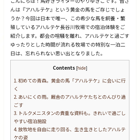
こんにちは！馬好きライターのやりゆきこです。皆さ
んは『アハルテケ』という黄金の馬をご存じでしょ
うか？今回は日本で唯一、この希少な馬を飼養・繁
殖しているアハルテケ長谷川牧場での宿泊体験をご
紹介します。都会の喧騒を離れ、アハルテケと過ごす
ゆったりとした時間が流れる牧場での特別な一泊二
日は、忘れられない思い出となりました。
Contents
[
hide
]
1.
初めての青森。黄金の馬「アハルテケ」に会いに行
く
2.
あいにくの雨。厩舎のアハルテケたちとのんびり過
ごす
3.
トルクメニスタンの貴重な資料も。きれいで過ごし
やすい宿泊施設
4.
放牧地を自由に走り回る、生き生きとしたアハルテ
ケの姿