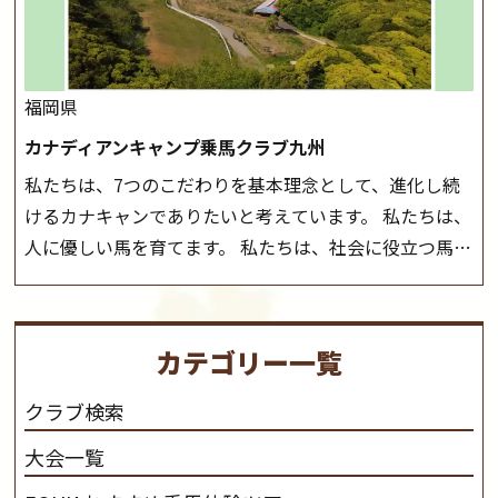
お越しください！
大山乗馬センターの紹介記事はこち
ら
福岡県
カナディアンキャンプ乗馬クラブ九州
私たちは、7つのこだわりを基本理念として、進化し続
けるカナキャンでありたいと考えています。 私たちは、
人に優しい馬を育てます。 私たちは、社会に役立つ馬を
生産します。 私たちは、馬や人々に癒しとなる環境を守
り、保ちます。 私たちは、未来の子供たちの身近に、馬
を活躍させたいと思っています。 私たちは、乗馬の楽し
カテゴリー一覧
さと魅力を追求します。 私たちは、馬の品種と血統にこ
だわります。 私たちは、乗用馬の質の向上を目指し、生
クラブ検索
産･育成･調教を一貫して行います。
カナディアンキャ
大会一覧
ンプ乗馬クラブ九州のツアー情報はこちら