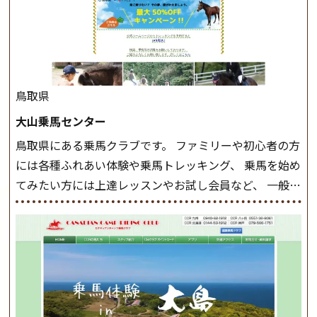
ながら 軽速歩・正反撞(せいはんどう)を学びます。 安定
した手綱操作と軽速歩・正反撞ができるようになれば
駈歩(かけあし)練習に入ります。 ホップクラス スタート
クラスで常歩(なみあし)や 速歩、駈歩の初歩をマスター
したら、 次は部班にて駈歩を含めた誘導練習を行いま
鳥取県
しょう。 ステップクラス ホップクラスまでに練習した
大山乗馬センター
まとめをします。 三種歩法をマスターし、ワンランク上
鳥取県にある乗馬クラブです。 ファミリーや初心者の方
の扶助操作や誘導方法を身につけましょう。 注意事項
には各種ふれあい体験や乗馬トレッキング、 乗馬を始め
◆馬場使用状況により、使用する馬場はこちらで決定い
てみたい方には上達レッスンやお試し会員など、 一般の
たしますのでご了承ください ◆基本は雨天決行です
方に幅広くお楽しみいただける施設を目指しています。
が、落雷・強風等のより、安全上急遽中止させていただ
また、お手軽（低価格）に会員になったり自分の馬を持
く場合がございます。 ◆三木ホースランドパークの協議
つことのできる乗馬クラブでもあり、 健康や趣味、スポ
会や講習会等により、一部レッスンが中止になる場合が
ーツ競技として、老若男女様々な方が、日々乗馬をお楽
ございます。 その際、ご予約いただいている皆様には事
しみいただいています。 なお、ゴールデンウィークと夏
前にご連絡いたします。
MIKIホーストレックのツアー
休み期間中は無休で営業していますので、ぜひご家族で
はこちら