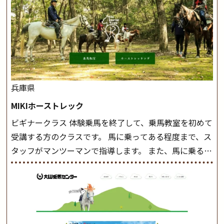
兵庫県
MIKIホーストレック
ビギナークラス 体験乗馬を終了して、乗馬教室を初めて
受講する方のクラスです。 馬に乗ってある程度まで、ス
タッフがマンツーマンで指導します。 また、馬に乗るだ
けでなく、馬の手入れや馬装（鞍などを装着する） も
このクラスで把握し、「馬に触れること」にも慣れてい
きましょう。 スタートクラス ビギナークラスで単独で
軽速歩(けいはやあし)ができるようになったら スタート
クラスへ。 グループレッスンで馬のスピードを調整し