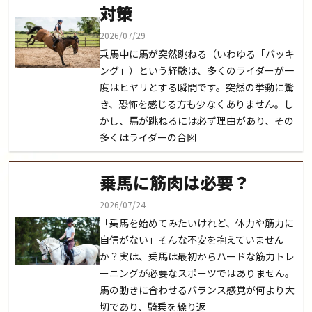
対策
2026/07/29
乗馬中に馬が突然跳ねる（いわゆる「バッキ
ング」）という経験は、多くのライダーが一
度はヒヤリとする瞬間です。突然の挙動に驚
き、恐怖を感じる方も少なくありません。し
かし、馬が跳ねるには必ず理由があり、その
多くはライダーの合図
乗馬に筋肉は必要？
2026/07/24
「乗馬を始めてみたいけれど、体力や筋力に
自信がない」そんな不安を抱えていません
か？実は、乗馬は最初からハードな筋力トレ
ーニングが必要なスポーツではありません。
馬の動きに合わせるバランス感覚が何より大
切であり、騎乗を繰り返