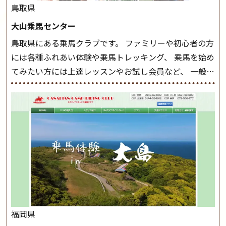
したら、 次は部班にて駈歩を含めた誘導練習を行いま
鳥取県
しょう。 ステップクラス ホップクラスまでに練習した
大山乗馬センター
まとめをします。 三種歩法をマスターし、ワンランク上
鳥取県にある乗馬クラブです。 ファミリーや初心者の方
の扶助操作や誘導方法を身につけましょう。 注意事項
には各種ふれあい体験や乗馬トレッキング、 乗馬を始め
◆馬場使用状況により、使用する馬場はこちらで決定い
てみたい方には上達レッスンやお試し会員など、 一般の
たしますのでご了承ください ◆基本は雨天決行です
方に幅広くお楽しみいただける施設を目指しています。
が、落雷・強風等のより、安全上急遽中止させていただ
また、お手軽（低価格）に会員になったり自分の馬を持
く場合がございます。 ◆三木ホースランドパークの協議
つことのできる乗馬クラブでもあり、 健康や趣味、スポ
会や講習会等により、一部レッスンが中止になる場合が
ーツ競技として、老若男女様々な方が、日々乗馬をお楽
ございます。 その際、ご予約いただいている皆様には事
しみいただいています。 なお、ゴールデンウィークと夏
前にご連絡いたします。
MIKIホーストレックのツアー
休み期間中は無休で営業していますので、ぜひご家族で
はこちら
お越しください！
大山乗馬センターの紹介記事はこち
ら
福岡県