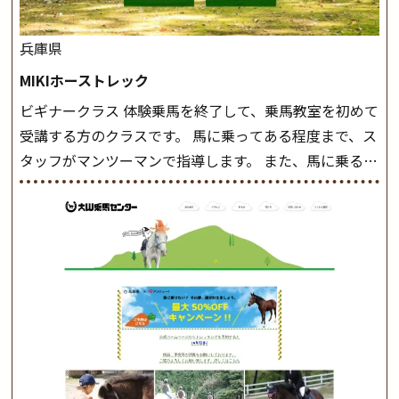
兵庫県
MIKIホーストレック
ビギナークラス 体験乗馬を終了して、乗馬教室を初めて
受講する方のクラスです。 馬に乗ってある程度まで、ス
タッフがマンツーマンで指導します。 また、馬に乗るだ
けでなく、馬の手入れや馬装（鞍などを装着する） も
このクラスで把握し、「馬に触れること」にも慣れてい
きましょう。 スタートクラス ビギナークラスで単独で
軽速歩(けいはやあし)ができるようになったら スタート
クラスへ。 グループレッスンで馬のスピードを調整し
ながら 軽速歩・正反撞(せいはんどう)を学びます。 安定
した手綱操作と軽速歩・正反撞ができるようになれば
駈歩(かけあし)練習に入ります。 ホップクラス スタート
クラスで常歩(なみあし)や 速歩、駈歩の初歩をマスター