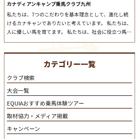
カナディアンキャンプ乗馬クラブ九州
私たちは、7つのこだわりを基本理念として、進化し続
けるカナキャンでありたいと考えています。 私たちは、
人に優しい馬を育てます。 私たちは、社会に役立つ馬を
生産します。 私たちは、馬や人々に癒しとなる環境を守
り、保ちます。 私たちは、未来の子供たちの身近に、馬
を活躍させたいと思っています。 私たちは、乗馬の楽し
カテゴリー一覧
さと魅力を追求します。 私たちは、馬の品種と血統にこ
だわります。 私たちは、乗用馬の質の向上を目指し、生
クラブ検索
産･育成･調教を一貫して行います。
カナディアンキャ
大会一覧
ンプ乗馬クラブ九州のツアー情報はこちら
EQUIAおすすめ乗馬体験ツアー
取材協力・メディア掲載
キャンペーン