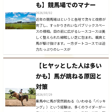
も】競馬場でのマナー
2026/08/02
近年の競馬場はというと各地で次々と改修が
完了し、すっかりきれいなパブリックスペー
スの様相。目の前に広がるレースコースは美
しく整えられた緑眩しい芝に包まれ、颯爽と
馬が駆け抜けます。一方ダートコースでは迫
力たっぷりのレースが
【ヒヤッとした人は多い
かも】馬が跳ねる原因と
対策
2026/07/29
乗馬中に馬が突然跳ねる（いわゆる「バッキ
ング」）という経験は、多くのライダーが一