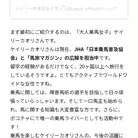
ケイリー🤎乗馬女子💐🐴ྀི(@kaleyk_official)がシェアした投稿
まず最初にご紹介するのは、『大人乗馬女子』ケイ
リーカオリさんです。
ケイリーカオリさんは現在、
JHA「日本乗馬普及協
会」と「馬旅マガジン」の広報を担当中
です。
留学の経験があるだけでなく、20ヶ国以上へ旅行を
しているそうですよ。とてもアクティブでワールドワ
イドな女性ですね。
乗馬に関しては、障害馬術の選手を目指して日々頑
張っていらっしゃいます。そして一口馬主も始めら
れ、馬に関する知識も大変豊富な方です。さらに、
ポコチャにて唯一の乗馬ライバーとしても活動中で
す！
乗馬を楽しむケイリーカオリさんの、今後の活躍に