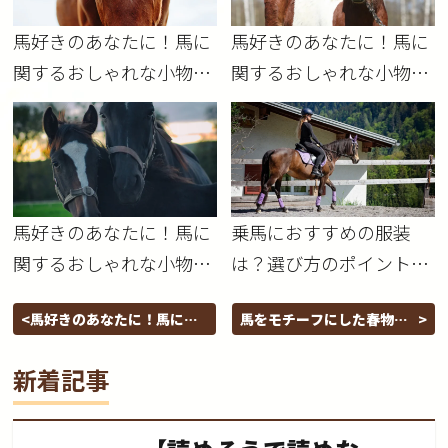
馬好きのあなたに！馬に
馬好きのあなたに！馬に
関するおしゃれな小物や
関するおしゃれな小物や
雑貨 Part.1
雑貨Part.2
馬好きのあなたに！馬に
乗馬におすすめの服装
関するおしゃれな小物や
は？選び方のポイント4
雑貨 Part.3
選【初心者必見】
馬好きのあなたに！馬に関
馬をモチーフにした春物フ
するおしゃれな小物や雑貨
ァッションも楽しみたい！
Part.3
新着記事