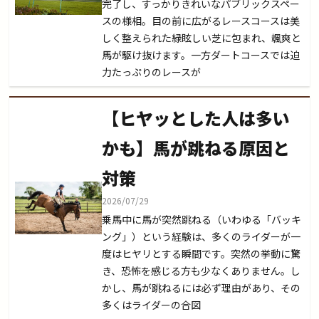
完了し、すっかりきれいなパブリックスペー
スの様相。目の前に広がるレースコースは美
しく整えられた緑眩しい芝に包まれ、颯爽と
馬が駆け抜けます。一方ダートコースでは迫
力たっぷりのレースが
【ヒヤッとした人は多い
かも】馬が跳ねる原因と
対策
2026/07/29
乗馬中に馬が突然跳ねる（いわゆる「バッキ
ング」）という経験は、多くのライダーが一
度はヒヤリとする瞬間です。突然の挙動に驚
き、恐怖を感じる方も少なくありません。し
かし、馬が跳ねるには必ず理由があり、その
多くはライダーの合図