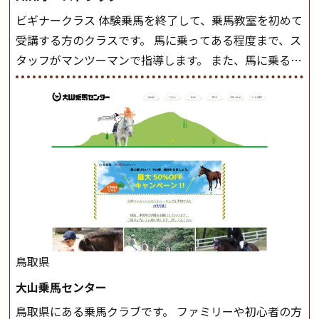
ビギナークラス 体験乗馬を終了して、乗馬教室を初めて
受講する方のクラスです。 馬に乗ってある程度まで、ス
タッフがマンツーマンで指導します。 また、馬に乗るだ
けでなく、馬の手入れや馬装（鞍などを装着する） も
このクラスで把握し、「馬に触れること」にも慣れてい
きましょう。 スタートクラス ビギナークラスで単独で
軽速歩(けいはやあし)ができるようになったら スタート
クラスへ。 グループレッスンで馬のスピードを調整し
ながら 軽速歩・正反撞(せいはんどう)を学びます。 安定
した手綱操作と軽速歩・正反撞ができるようになれば
駈歩(かけあし)練習に入ります。 ホップクラス スタート
クラスで常歩(なみあし)や 速歩、駈歩の初歩をマスター
したら、 次は部班にて駈歩を含めた誘導練習を行いま
鳥取県
しょう。 ステップクラス ホップクラスまでに練習した
大山乗馬センター
まとめをします。 三種歩法をマスターし、ワンランク上
鳥取県にある乗馬クラブです。 ファミリーや初心者の方
の扶助操作や誘導方法を身につけましょう。 注意事項