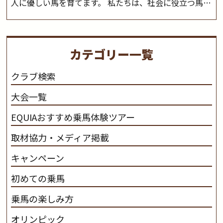
人に優しい馬を育てます。 私たちは、社会に役立つ馬を
生産します。 私たちは、馬や人々に癒しとなる環境を守
り、保ちます。 私たちは、未来の子供たちの身近に、馬
を活躍させたいと思っています。 私たちは、乗馬の楽し
カテゴリー一覧
さと魅力を追求します。 私たちは、馬の品種と血統にこ
だわります。 私たちは、乗用馬の質の向上を目指し、生
クラブ検索
産･育成･調教を一貫して行います。
カナディアンキャ
大会一覧
ンプ乗馬クラブ九州のツアー情報はこちら
EQUIAおすすめ乗馬体験ツアー
取材協力・メディア掲載
キャンペーン
初めての乗馬
乗馬の楽しみ方
オリンピック