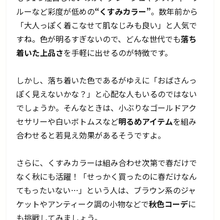
ルーなど彩度が低めの
“くすみカラー”
。数年前から
「大人っぽく着こなせて肌なじみも良い」と人気で
すね。色が明るすぎないので、どんな世代でも
落ち
着いた上品さ
を手軽に出せるのが特徴です。
しかし、落ち着いた色であるがゆえに「おばさんっ
ぽく見えないかな？」と心配な人もいるのではない
でしょうか。そんなときは、小ぶりなゴールドアク
セサリーや白いボトムスなど
明るめアイテム
を組み
合わせると若見え効果があるそうですよ。
さらに、くすみカラーは組み合わせ次第で春だけで
なく秋にも活躍！「せっかく買ったのに春だけなん
てもったいない…」という人は、ブラウン系のジャ
ケットやアンティーク調の小物などで
秋色コーデ
に
も挑戦してみましょう。