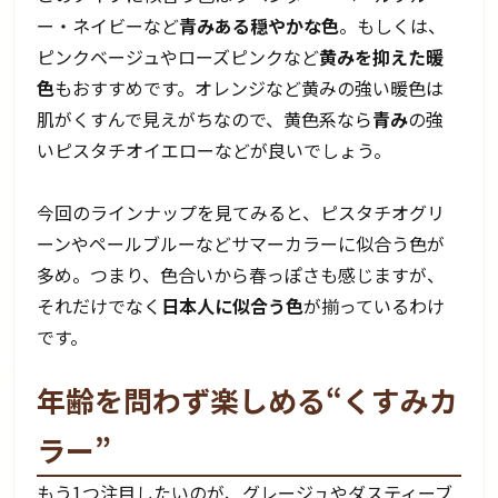
ー・ネイビーなど
青みある穏やかな色
。もしくは、
ピンクベージュやローズピンクなど
黄みを抑えた暖
色
もおすすめです。オレンジなど黄みの強い暖色は
肌がくすんで見えがちなので、黄色系なら
青み
の強
いピスタチオイエローなどが良いでしょう。
今回のラインナップを見てみると、ピスタチオグリ
ーンやペールブルーなどサマーカラーに似合う色が
多め。つまり、色合いから春っぽさも感じますが、
それだけでなく
日本人に似合う色
が揃っているわけ
です。
年齢を問わず楽しめる“くすみカ
ラー”
もう1つ注目したいのが、グレージュやダスティーブ