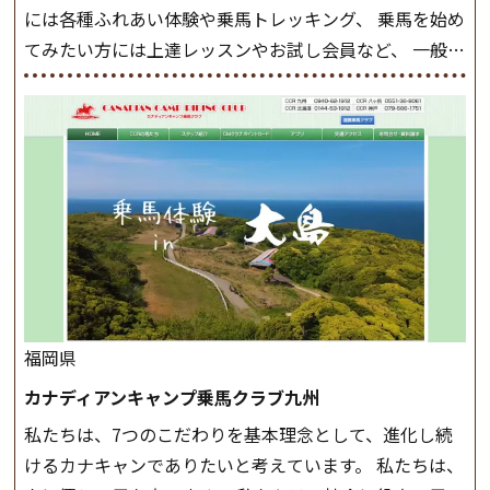
には各種ふれあい体験や乗馬トレッキング、 乗馬を始め
◆馬場使用状況により、使用する馬場はこちらで決定い
てみたい方には上達レッスンやお試し会員など、 一般の
たしますのでご了承ください ◆基本は雨天決行です
方に幅広くお楽しみいただける施設を目指しています。
が、落雷・強風等のより、安全上急遽中止させていただ
また、お手軽（低価格）に会員になったり自分の馬を持
く場合がございます。 ◆三木ホースランドパークの協議
つことのできる乗馬クラブでもあり、 健康や趣味、スポ
会や講習会等により、一部レッスンが中止になる場合が
ーツ競技として、老若男女様々な方が、日々乗馬をお楽
ございます。 その際、ご予約いただいている皆様には事
しみいただいています。 なお、ゴールデンウィークと夏
前にご連絡いたします。
MIKIホーストレックのツアー
休み期間中は無休で営業していますので、ぜひご家族で
はこちら
お越しください！
大山乗馬センターの紹介記事はこち
ら
福岡県
カナディアンキャンプ乗馬クラブ九州
私たちは、7つのこだわりを基本理念として、進化し続
けるカナキャンでありたいと考えています。 私たちは、