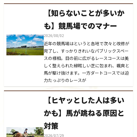
【知らないことが多いか
も】競馬場でのマナー
2026/08/02
近年の競馬場はというと各地で次々と改修が
完了し、すっかりきれいなパブリックスペー
スの様相。目の前に広がるレースコースは美
しく整えられた緑眩しい芝に包まれ、颯爽と
馬が駆け抜けます。一方ダートコースでは迫
力たっぷりのレースが
【ヒヤッとした人は多い
かも】馬が跳ねる原因と
対策
2026/07/29