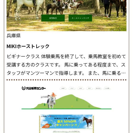
兵庫県
MIKIホーストレック
ビギナークラス 体験乗馬を終了して、乗馬教室を初めて
受講する方のクラスです。 馬に乗ってある程度まで、ス
タッフがマンツーマンで指導します。 また、馬に乗るだ
けでなく、馬の手入れや馬装（鞍などを装着する） も
このクラスで把握し、「馬に触れること」にも慣れてい
きましょう。 スタートクラス ビギナークラスで単独で
軽速歩(けいはやあし)ができるようになったら スタート
クラスへ。 グループレッスンで馬のスピードを調整し
ながら 軽速歩・正反撞(せいはんどう)を学びます。 安定
した手綱操作と軽速歩・正反撞ができるようになれば