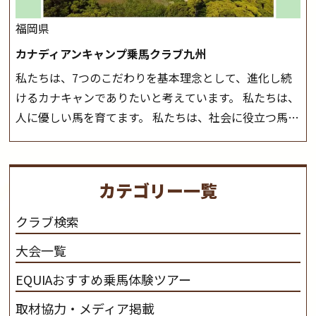
福岡県
カナディアンキャンプ乗馬クラブ九州
私たちは、7つのこだわりを基本理念として、進化し続
けるカナキャンでありたいと考えています。 私たちは、
人に優しい馬を育てます。 私たちは、社会に役立つ馬を
生産します。 私たちは、馬や人々に癒しとなる環境を守
り、保ちます。 私たちは、未来の子供たちの身近に、馬
を活躍させたいと思っています。 私たちは、乗馬の楽し
カテゴリー一覧
さと魅力を追求します。 私たちは、馬の品種と血統にこ
だわります。 私たちは、乗用馬の質の向上を目指し、生
クラブ検索
産･育成･調教を一貫して行います。
カナディアンキャ
大会一覧
ンプ乗馬クラブ九州のツアー情報はこちら
EQUIAおすすめ乗馬体験ツアー
取材協力・メディア掲載