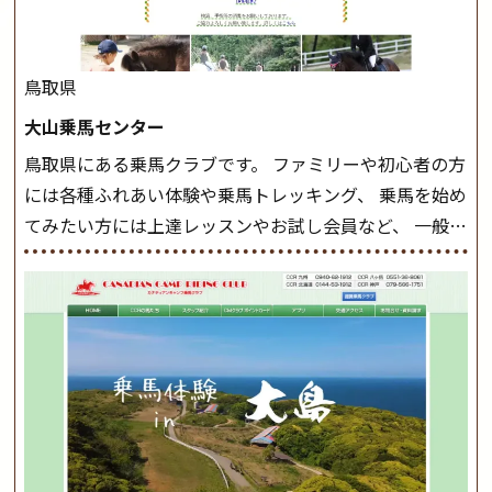
駈歩(かけあし)練習に入ります。 ホップクラス スタート
クラスで常歩(なみあし)や 速歩、駈歩の初歩をマスター
したら、 次は部班にて駈歩を含めた誘導練習を行いま
鳥取県
しょう。 ステップクラス ホップクラスまでに練習した
大山乗馬センター
まとめをします。 三種歩法をマスターし、ワンランク上
鳥取県にある乗馬クラブです。 ファミリーや初心者の方
の扶助操作や誘導方法を身につけましょう。 注意事項
には各種ふれあい体験や乗馬トレッキング、 乗馬を始め
◆馬場使用状況により、使用する馬場はこちらで決定い
てみたい方には上達レッスンやお試し会員など、 一般の
たしますのでご了承ください ◆基本は雨天決行です
方に幅広くお楽しみいただける施設を目指しています。
が、落雷・強風等のより、安全上急遽中止させていただ
また、お手軽（低価格）に会員になったり自分の馬を持
く場合がございます。 ◆三木ホースランドパークの協議
つことのできる乗馬クラブでもあり、 健康や趣味、スポ
会や講習会等により、一部レッスンが中止になる場合が
ーツ競技として、老若男女様々な方が、日々乗馬をお楽
ございます。 その際、ご予約いただいている皆様には事
しみいただいています。 なお、ゴールデンウィークと夏
前にご連絡いたします。
MIKIホーストレックのツアー
休み期間中は無休で営業していますので、ぜひご家族で
はこちら
お越しください！
大山乗馬センターの紹介記事はこち
ら