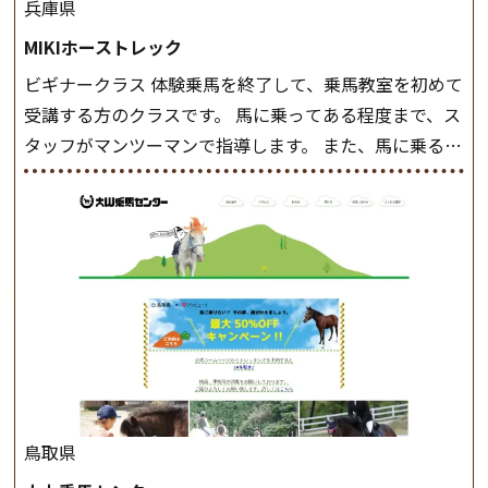
兵庫県
MIKIホーストレック
ビギナークラス 体験乗馬を終了して、乗馬教室を初めて
受講する方のクラスです。 馬に乗ってある程度まで、ス
タッフがマンツーマンで指導します。 また、馬に乗るだ
けでなく、馬の手入れや馬装（鞍などを装着する） も
このクラスで把握し、「馬に触れること」にも慣れてい
きましょう。 スタートクラス ビギナークラスで単独で
軽速歩(けいはやあし)ができるようになったら スタート
クラスへ。 グループレッスンで馬のスピードを調整し
ながら 軽速歩・正反撞(せいはんどう)を学びます。 安定
した手綱操作と軽速歩・正反撞ができるようになれば
駈歩(かけあし)練習に入ります。 ホップクラス スタート
クラスで常歩(なみあし)や 速歩、駈歩の初歩をマスター
したら、 次は部班にて駈歩を含めた誘導練習を行いま
鳥取県
しょう。 ステップクラス ホップクラスまでに練習した