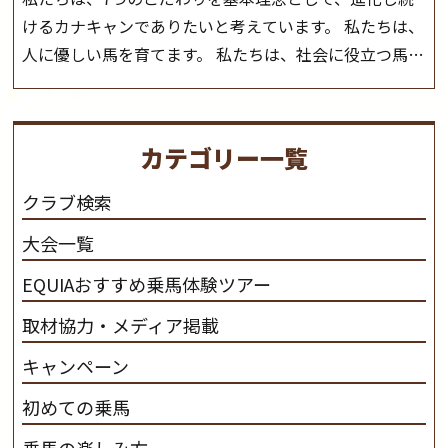
けるカナキャンでありたいと考えています。 私たちは、
人に優しい馬を育てます。 私たちは、社会に役立つ馬を
生産します。 私たちは、馬や人々に癒しとなる環境を守
り、保ちます。 私たちは、未来の子供たちの身近に、馬
を活躍させたいと思っています。 私たちは、乗馬の楽し
カテゴリー一覧
さと魅力を追求します。 私たちは、馬の品種と血統にこ
だわります。 私たちは、乗用馬の質の向上を目指し、生
クラブ検索
産･育成･調教を一貫して行います。
カナディアンキャ
大会一覧
ンプ乗馬クラブ九州のツアー情報はこちら
EQUIAおすすめ乗馬体験ツアー
取材協力・メディア掲載
キャンペーン
初めての乗馬