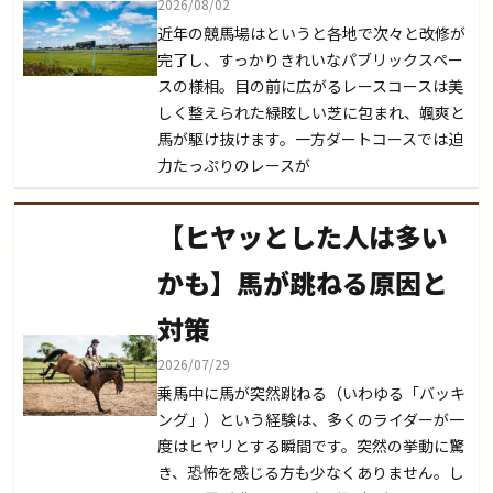
2026/08/02
近年の競馬場はというと各地で次々と改修が
完了し、すっかりきれいなパブリックスペー
スの様相。目の前に広がるレースコースは美
しく整えられた緑眩しい芝に包まれ、颯爽と
馬が駆け抜けます。一方ダートコースでは迫
力たっぷりのレースが
【ヒヤッとした人は多い
かも】馬が跳ねる原因と
対策
2026/07/29
乗馬中に馬が突然跳ねる（いわゆる「バッキ
ング」）という経験は、多くのライダーが一
度はヒヤリとする瞬間です。突然の挙動に驚
き、恐怖を感じる方も少なくありません。し