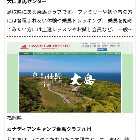
大山乗馬センター
まとめをします。 三種歩法をマスターし、ワンランク上
鳥取県にある乗馬クラブです。 ファミリーや初心者の方
の扶助操作や誘導方法を身につけましょう。 注意事項
には各種ふれあい体験や乗馬トレッキング、 乗馬を始め
◆馬場使用状況により、使用する馬場はこちらで決定い
てみたい方には上達レッスンやお試し会員など、 一般の
たしますのでご了承ください ◆基本は雨天決行です
方に幅広くお楽しみいただける施設を目指しています。
が、落雷・強風等のより、安全上急遽中止させていただ
また、お手軽（低価格）に会員になったり自分の馬を持
く場合がございます。 ◆三木ホースランドパークの協議
つことのできる乗馬クラブでもあり、 健康や趣味、スポ
会や講習会等により、一部レッスンが中止になる場合が
ーツ競技として、老若男女様々な方が、日々乗馬をお楽
ございます。 その際、ご予約いただいている皆様には事
しみいただいています。 なお、ゴールデンウィークと夏
前にご連絡いたします。
MIKIホーストレックのツアー
休み期間中は無休で営業していますので、ぜひご家族で
はこちら
お越しください！
大山乗馬センターの紹介記事はこち
ら
福岡県
カナディアンキャンプ乗馬クラブ九州
私たちは、7つのこだわりを基本理念として、進化し続