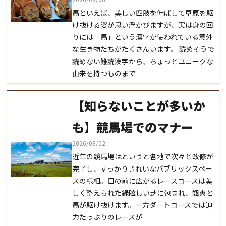
馬といえば、美しい四肢を伸ばして草原を駆
け抜ける姿が思い浮かびますが、実は身の回
りには「馬」という漢字が使われている意外
な生き物たちがたくさんいます。 読めそうで
読めない難読漢字から、ちょっとユニークな
由来を持つものまで
【知らないことが多いか
も】競馬場でのマナー
2026/08/02
近年の競馬場はというと各地で次々と改修が
完了し、すっかりきれいなパブリックスペー
スの様相。目の前に広がるレースコースは美
しく整えられた緑眩しい芝に包まれ、颯爽と
馬が駆け抜けます。一方ダートコースでは迫
力たっぷりのレースが