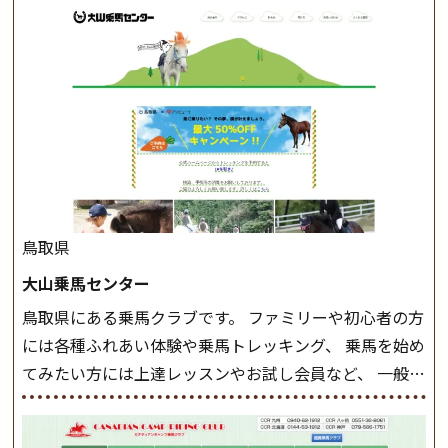
このクラスで把握し、「馬に触れること」にも慣れてい
きましょう。 スタートクラス ビギナークラスで単独で
軽速歩(けいはやあし)ができるようになったら スタート
クラスへ。 グループレッスンで馬のスピードを調整し
ながら 軽速歩・正反撞(せいはんどう)を学びます。 安定
した手綱操作と軽速歩・正反撞ができるようになれば
駈歩(かけあし)練習に入ります。 ホップクラス スタート
クラスで常歩(なみあし)や 速歩、駈歩の初歩をマスター
したら、 次は部班にて駈歩を含めた誘導練習を行いま
鳥取県
しょう。 ステップクラス ホップクラスまでに練習した
大山乗馬センター
まとめをします。 三種歩法をマスターし、ワンランク上
鳥取県にある乗馬クラブです。 ファミリーや初心者の方
の扶助操作や誘導方法を身につけましょう。 注意事項
には各種ふれあい体験や乗馬トレッキング、 乗馬を始め
◆馬場使用状況により、使用する馬場はこちらで決定い
てみたい方には上達レッスンやお試し会員など、 一般の
たしますのでご了承ください ◆基本は雨天決行です
方に幅広くお楽しみいただける施設を目指しています。
が、落雷・強風等のより、安全上急遽中止させていただ
また、お手軽（低価格）に会員になったり自分の馬を持
く場合がございます。 ◆三木ホースランドパークの協議