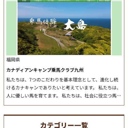
つことのできる乗馬クラブでもあり、 健康や趣味、スポ
会や講習会等により、一部レッスンが中止になる場合が
ーツ競技として、老若男女様々な方が、日々乗馬をお楽
ございます。 その際、ご予約いただいている皆様には事
しみいただいています。 なお、ゴールデンウィークと夏
前にご連絡いたします。
MIKIホーストレックのツアー
休み期間中は無休で営業していますので、ぜひご家族で
はこちら
お越しください！
大山乗馬センターの紹介記事はこち
ら
福岡県
カナディアンキャンプ乗馬クラブ九州
私たちは、7つのこだわりを基本理念として、進化し続
けるカナキャンでありたいと考えています。 私たちは、
人に優しい馬を育てます。 私たちは、社会に役立つ馬を
生産します。 私たちは、馬や人々に癒しとなる環境を守
り、保ちます。 私たちは、未来の子供たちの身近に、馬
を活躍させたいと思っています。 私たちは、乗馬の楽し
カテゴリー一覧
さと魅力を追求します。 私たちは、馬の品種と血統にこ