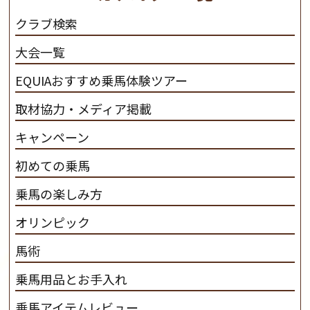
だわります。 私たちは、乗用馬の質の向上を目指し、生
クラブ検索
産･育成･調教を一貫して行います。
カナディアンキャ
大会一覧
ンプ乗馬クラブ九州のツアー情報はこちら
EQUIAおすすめ乗馬体験ツアー
取材協力・メディア掲載
キャンペーン
初めての乗馬
乗馬の楽しみ方
オリンピック
馬術
乗馬用品とお手入れ
乗馬アイテムレビュー