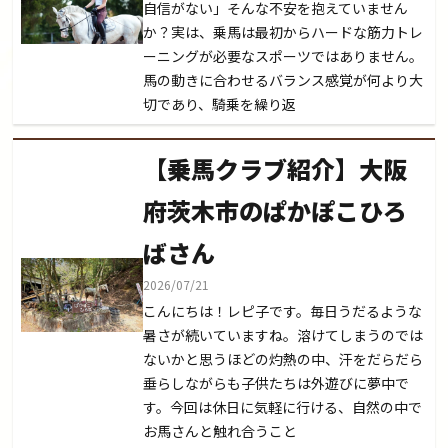
自信がない」そんな不安を抱えていません
か？実は、乗馬は最初からハードな筋力トレ
ーニングが必要なスポーツではありません。
馬の動きに合わせるバランス感覚が何より大
切であり、騎乗を繰り返
【乗馬クラブ紹介】大阪
府茨木市のぱかぽこひろ
ばさん
2026/07/21
こんにちは！レピ子です。毎日うだるような
暑さが続いていますね。溶けてしまうのでは
ないかと思うほどの灼熱の中、汗をだらだら
垂らしながらも子供たちは外遊びに夢中で
す。今回は休日に気軽に行ける、自然の中で
お馬さんと触れ合うこと