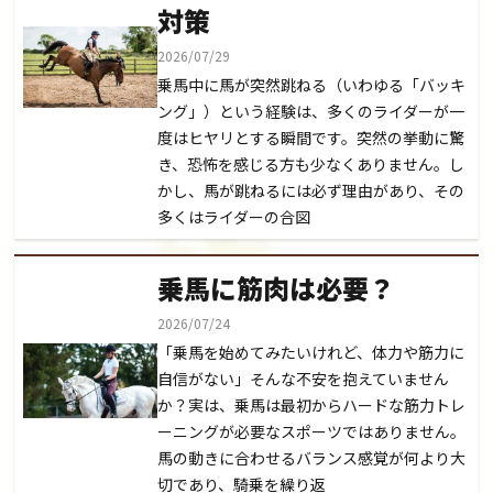
対策
2026/07/29
乗馬中に馬が突然跳ねる（いわゆる「バッキ
ング」）という経験は、多くのライダーが一
度はヒヤリとする瞬間です。突然の挙動に驚
き、恐怖を感じる方も少なくありません。し
かし、馬が跳ねるには必ず理由があり、その
多くはライダーの合図
乗馬に筋肉は必要？
2026/07/24
「乗馬を始めてみたいけれど、体力や筋力に
自信がない」そんな不安を抱えていません
か？実は、乗馬は最初からハードな筋力トレ
ーニングが必要なスポーツではありません。
馬の動きに合わせるバランス感覚が何より大
切であり、騎乗を繰り返