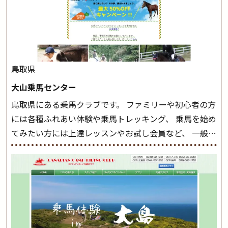
ながら 軽速歩・正反撞(せいはんどう)を学びます。 安定
した手綱操作と軽速歩・正反撞ができるようになれば
駈歩(かけあし)練習に入ります。 ホップクラス スタート
クラスで常歩(なみあし)や 速歩、駈歩の初歩をマスター
したら、 次は部班にて駈歩を含めた誘導練習を行いま
鳥取県
しょう。 ステップクラス ホップクラスまでに練習した
大山乗馬センター
まとめをします。 三種歩法をマスターし、ワンランク上
鳥取県にある乗馬クラブです。 ファミリーや初心者の方
の扶助操作や誘導方法を身につけましょう。 注意事項
には各種ふれあい体験や乗馬トレッキング、 乗馬を始め
◆馬場使用状況により、使用する馬場はこちらで決定い
てみたい方には上達レッスンやお試し会員など、 一般の
たしますのでご了承ください ◆基本は雨天決行です
方に幅広くお楽しみいただける施設を目指しています。
が、落雷・強風等のより、安全上急遽中止させていただ
また、お手軽（低価格）に会員になったり自分の馬を持
く場合がございます。 ◆三木ホースランドパークの協議
つことのできる乗馬クラブでもあり、 健康や趣味、スポ
会や講習会等により、一部レッスンが中止になる場合が
ーツ競技として、老若男女様々な方が、日々乗馬をお楽
ございます。 その際、ご予約いただいている皆様には事
しみいただいています。 なお、ゴールデンウィークと夏
前にご連絡いたします。
MIKIホーストレックのツアー
休み期間中は無休で営業していますので、ぜひご家族で
はこちら