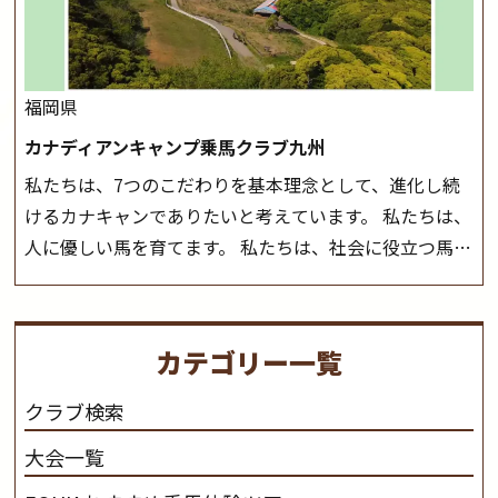
お越しください！
大山乗馬センターの紹介記事はこち
ら
福岡県
カナディアンキャンプ乗馬クラブ九州
私たちは、7つのこだわりを基本理念として、進化し続
けるカナキャンでありたいと考えています。 私たちは、
人に優しい馬を育てます。 私たちは、社会に役立つ馬を
生産します。 私たちは、馬や人々に癒しとなる環境を守
り、保ちます。 私たちは、未来の子供たちの身近に、馬
を活躍させたいと思っています。 私たちは、乗馬の楽し
カテゴリー一覧
さと魅力を追求します。 私たちは、馬の品種と血統にこ
だわります。 私たちは、乗用馬の質の向上を目指し、生
クラブ検索
産･育成･調教を一貫して行います。
カナディアンキャ
大会一覧
ンプ乗馬クラブ九州のツアー情報はこちら