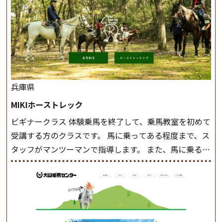
兵庫県
MIKIホーストレック
ビギナークラス 体験乗馬を終了して、乗馬教室を初めて
受講する方のクラスです。 馬に乗ってある程度まで、ス
タッフがマンツーマンで指導します。 また、馬に乗るだ
けでなく、馬の手入れや馬装（鞍などを装着する） も
このクラスで把握し、「馬に触れること」にも慣れてい
きましょう。 スタートクラス ビギナークラスで単独で
軽速歩(けいはやあし)ができるようになったら スタート
クラスへ。 グループレッスンで馬のスピードを調整し