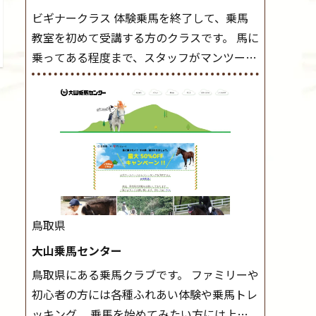
ビギナークラス 体験乗馬を終了して、乗馬
教室を初めて受講する方のクラスです。 馬に
乗ってある程度まで、スタッフがマンツーマ
ンで指導します。 また、馬に乗るだけでな
く、馬の手入れや馬装（鞍などを装着する）
もこのクラスで把握し、「馬に触れること」
にも慣れていきましょう。 スタートクラス
ビギナークラスで単独で軽速歩(けいはやあ
し)ができるようになったら スタートクラス
へ。 グループレッスンで馬のスピードを調
整しながら 軽速歩・正反撞(せいはんどう)を
鳥取県
学びます。 安定した手綱操作と軽速歩・正反
大山乗馬センター
撞ができるようになれば 駈歩(かけあし)練習
鳥取県にある乗馬クラブです。 ファミリーや
に入ります。 ホップクラス スタートクラス
初心者の方には各種ふれあい体験や乗馬トレ
で常歩(なみあし)や 速歩、駈歩の初歩をマス
ッキング、 乗馬を始めてみたい方には上達
ターしたら、 次は部班にて駈歩を含めた誘