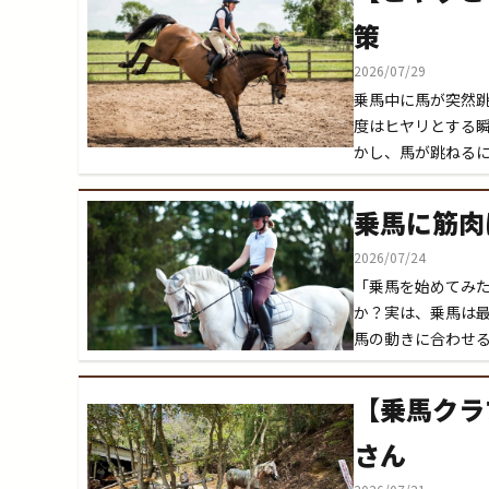
策
2026/07/29
乗馬中に馬が突然
度はヒヤリとする
かし、馬が跳ねる
乗馬に筋肉
2026/07/24
「乗馬を始めてみ
か？実は、乗馬は
馬の動きに合わせ
【乗馬クラ
さん