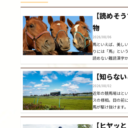
【読めそう
物
2026/08/06
馬といえば、美し
りには「馬」という
読めない難読漢字
【知らない
2026/08/02
近年の競馬場はと
スの様相。目の前
馬が駆け抜けます
【ヒヤッと