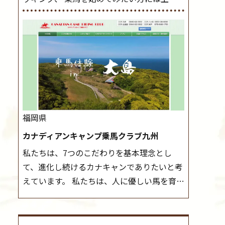
レッスンやお試し会員など、 一般の方に幅
導練習を行いましょう。 ステップクラス ホ
広くお楽しみいただける施設を目指していま
ップクラスまでに練習したまとめをします。
す。 また、お手軽（低価格）に会員になった
三種歩法をマスターし、ワンランク上の扶助
り自分の馬を持つことのできる乗馬クラブで
操作や誘導方法を身につけましょう。 注意
もあり、 健康や趣味、スポーツ競技として、
事項 ◆馬場使用状況により、使用する馬場
老若男女様々な方が、日々乗馬をお楽しみい
はこちらで決定いたしますのでご了承くださ
ただいています。 なお、ゴールデンウィーク
い ◆基本は雨天決行ですが、落雷・強風等
と夏休み期間中は無休で営業していますの
のより、安全上急遽中止させていただく場合
福岡県
で、ぜひご家族でお越しください！
大山乗
がございます。 ◆三木ホースランドパークの
カナディアンキャンプ乗馬クラブ九州
馬センターの紹介記事はこちら
協議会や講習会等により、一部レッスンが中
私たちは、7つのこだわりを基本理念とし
止になる場合がございます。 その際、ご予約
て、進化し続けるカナキャンでありたいと考
いただいている皆様には事前にご連絡いたし
えています。 私たちは、人に優しい馬を育て
ます。
MIKIホーストレックのツアーはこち
ます。 私たちは、社会に役立つ馬を生産しま
ら
す。 私たちは、馬や人々に癒しとなる環境を
守り、保ちます。 私たちは、未来の子供たち