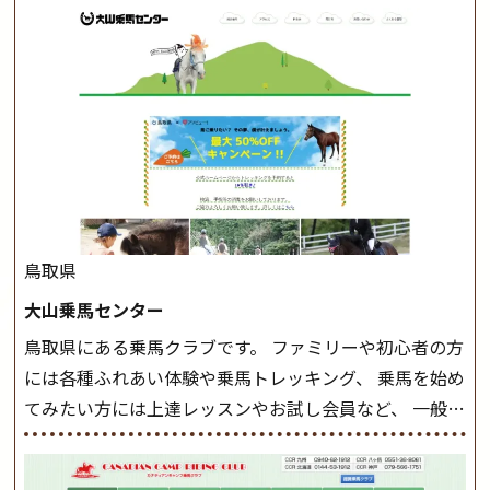
このクラスで把握し、「馬に触れること」にも慣れてい
きましょう。 スタートクラス ビギナークラスで単独で
軽速歩(けいはやあし)ができるようになったら スタート
クラスへ。 グループレッスンで馬のスピードを調整し
ながら 軽速歩・正反撞(せいはんどう)を学びます。 安定
した手綱操作と軽速歩・正反撞ができるようになれば
駈歩(かけあし)練習に入ります。 ホップクラス スタート
クラスで常歩(なみあし)や 速歩、駈歩の初歩をマスター
したら、 次は部班にて駈歩を含めた誘導練習を行いま
鳥取県
しょう。 ステップクラス ホップクラスまでに練習した
大山乗馬センター
まとめをします。 三種歩法をマスターし、ワンランク上
鳥取県にある乗馬クラブです。 ファミリーや初心者の方
の扶助操作や誘導方法を身につけましょう。 注意事項
には各種ふれあい体験や乗馬トレッキング、 乗馬を始め
◆馬場使用状況により、使用する馬場はこちらで決定い
てみたい方には上達レッスンやお試し会員など、 一般の
たしますのでご了承ください ◆基本は雨天決行です
方に幅広くお楽しみいただける施設を目指しています。
が、落雷・強風等のより、安全上急遽中止させていただ
また、お手軽（低価格）に会員になったり自分の馬を持
く場合がございます。 ◆三木ホースランドパークの協議