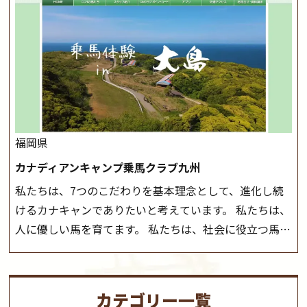
つことのできる乗馬クラブでもあり、 健康や趣味、スポ
会や講習会等により、一部レッスンが中止になる場合が
ーツ競技として、老若男女様々な方が、日々乗馬をお楽
ございます。 その際、ご予約いただいている皆様には事
しみいただいています。 なお、ゴールデンウィークと夏
前にご連絡いたします。
MIKIホーストレックのツアー
休み期間中は無休で営業していますので、ぜひご家族で
はこちら
お越しください！
大山乗馬センターの紹介記事はこち
ら
福岡県
カナディアンキャンプ乗馬クラブ九州
私たちは、7つのこだわりを基本理念として、進化し続
けるカナキャンでありたいと考えています。 私たちは、
人に優しい馬を育てます。 私たちは、社会に役立つ馬を
生産します。 私たちは、馬や人々に癒しとなる環境を守
り、保ちます。 私たちは、未来の子供たちの身近に、馬
を活躍させたいと思っています。 私たちは、乗馬の楽し
カテゴリー一覧
さと魅力を追求します。 私たちは、馬の品種と血統にこ