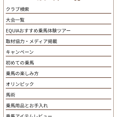
だわります。 私たちは、乗用馬の質の向上を目指し、生
クラブ検索
産･育成･調教を一貫して行います。
カナディアンキャ
大会一覧
ンプ乗馬クラブ九州のツアー情報はこちら
EQUIAおすすめ乗馬体験ツアー
取材協力・メディア掲載
キャンペーン
初めての乗馬
乗馬の楽しみ方
オリンピック
馬術
乗馬用品とお手入れ
乗馬アイテムレビュー