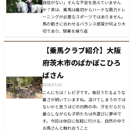
自信がない」そんな不安を抱えていません
か？実は、乗馬は最初からハードな筋力トレ
ーニングが必要なスポーツではありません。
馬の動きに合わせるバランス感覚が何より大
切であり、騎乗を繰り返
【乗馬クラブ紹介】大阪
府茨木市のぱかぽこひろ
ばさん
2026/07/21
こんにちは！レピ子です。毎日うだるような
暑さが続いていますね。溶けてしまうのでは
ないかと思うほどの灼熱の中、汗をだらだら
垂らしながらも子供たちは外遊びに夢中で
す。今回は休日に気軽に行ける、自然の中で
お馬さんと触れ合うこと