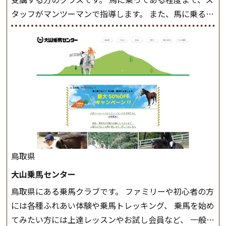
タッフがマンツーマンで指導します。 また、馬に乗るだ
けでなく、馬の手入れや馬装（鞍などを装着する） も
このクラスで把握し、「馬に触れること」にも慣れてい
きましょう。 スタートクラス ビギナークラスで単独で
軽速歩(けいはやあし)ができるようになったら スタート
クラスへ。 グループレッスンで馬のスピードを調整し
ながら 軽速歩・正反撞(せいはんどう)を学びます。 安定
した手綱操作と軽速歩・正反撞ができるようになれば
駈歩(かけあし)練習に入ります。 ホップクラス スタート
クラスで常歩(なみあし)や 速歩、駈歩の初歩をマスター
したら、 次は部班にて駈歩を含めた誘導練習を行いま
鳥取県
しょう。 ステップクラス ホップクラスまでに練習した
大山乗馬センター
まとめをします。 三種歩法をマスターし、ワンランク上
鳥取県にある乗馬クラブです。 ファミリーや初心者の方
の扶助操作や誘導方法を身につけましょう。 注意事項
には各種ふれあい体験や乗馬トレッキング、 乗馬を始め
◆馬場使用状況により、使用する馬場はこちらで決定い
てみたい方には上達レッスンやお試し会員など、 一般の
たしますのでご了承ください ◆基本は雨天決行です