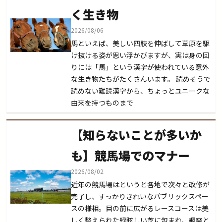
く生き物
2026/08/06
馬といえば、美しい四肢を伸ばして草原を駆
け抜ける姿が思い浮かびますが、実は身の回
りには「馬」という漢字が使われている意外
な生き物たちがたくさんいます。 読めそうで
読めない難読漢字から、ちょっとユニークな
由来を持つものまで
【知らないことが多いか
も】競馬場でのマナー
2026/08/02
近年の競馬場はというと各地で次々と改修が
完了し、すっかりきれいなパブリックスペー
スの様相。目の前に広がるレースコースは美
しく整えられた緑眩しい芝に包まれ、颯爽と