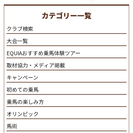
り、保ちます。 私たちは、未来の子供たちの身近に、馬
を活躍させたいと思っています。 私たちは、乗馬の楽し
カテゴリー一覧
さと魅力を追求します。 私たちは、馬の品種と血統にこ
だわります。 私たちは、乗用馬の質の向上を目指し、生
クラブ検索
産･育成･調教を一貫して行います。
カナディアンキャ
大会一覧
ンプ乗馬クラブ九州のツアー情報はこちら
EQUIAおすすめ乗馬体験ツアー
取材協力・メディア掲載
キャンペーン
初めての乗馬
乗馬の楽しみ方
オリンピック
馬術