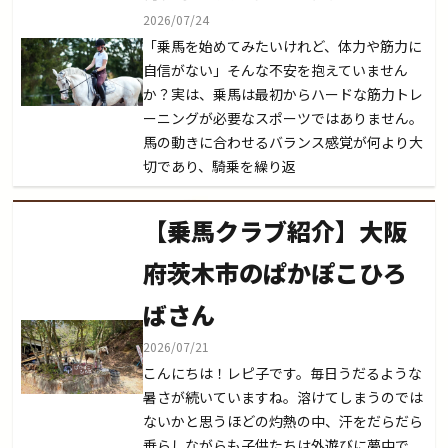
2026/07/24
「乗馬を始めてみたいけれど、体力や筋力に
自信がない」そんな不安を抱えていません
か？実は、乗馬は最初からハードな筋力トレ
ーニングが必要なスポーツではありません。
馬の動きに合わせるバランス感覚が何より大
切であり、騎乗を繰り返
【乗馬クラブ紹介】大阪
府茨木市のぱかぽこひろ
ばさん
2026/07/21
こんにちは！レピ子です。毎日うだるような
暑さが続いていますね。溶けてしまうのでは
ないかと思うほどの灼熱の中、汗をだらだら
垂らしながらも子供たちは外遊びに夢中で