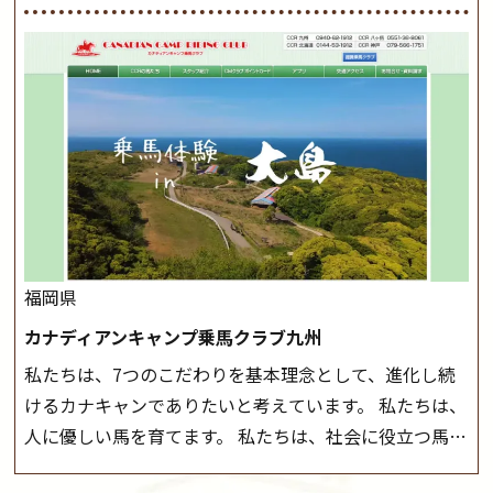
方に幅広くお楽しみいただける施設を目指しています。
が、落雷・強風等のより、安全上急遽中止させていただ
また、お手軽（低価格）に会員になったり自分の馬を持
く場合がございます。 ◆三木ホースランドパークの協議
つことのできる乗馬クラブでもあり、 健康や趣味、スポ
会や講習会等により、一部レッスンが中止になる場合が
ーツ競技として、老若男女様々な方が、日々乗馬をお楽
ございます。 その際、ご予約いただいている皆様には事
しみいただいています。 なお、ゴールデンウィークと夏
前にご連絡いたします。
MIKIホーストレックのツアー
休み期間中は無休で営業していますので、ぜひご家族で
はこちら
お越しください！
大山乗馬センターの紹介記事はこち
ら
福岡県
カナディアンキャンプ乗馬クラブ九州
私たちは、7つのこだわりを基本理念として、進化し続
けるカナキャンでありたいと考えています。 私たちは、
人に優しい馬を育てます。 私たちは、社会に役立つ馬を
生産します。 私たちは、馬や人々に癒しとなる環境を守