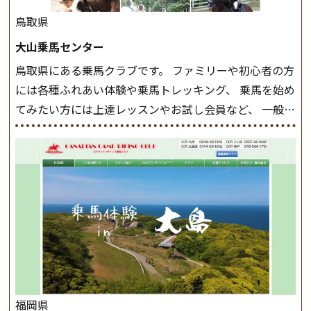
したら、 次は部班にて駈歩を含めた誘導練習を行いま
鳥取県
しょう。 ステップクラス ホップクラスまでに練習した
大山乗馬センター
まとめをします。 三種歩法をマスターし、ワンランク上
鳥取県にある乗馬クラブです。 ファミリーや初心者の方
の扶助操作や誘導方法を身につけましょう。 注意事項
には各種ふれあい体験や乗馬トレッキング、 乗馬を始め
◆馬場使用状況により、使用する馬場はこちらで決定い
てみたい方には上達レッスンやお試し会員など、 一般の
たしますのでご了承ください ◆基本は雨天決行です
方に幅広くお楽しみいただける施設を目指しています。
が、落雷・強風等のより、安全上急遽中止させていただ
また、お手軽（低価格）に会員になったり自分の馬を持
く場合がございます。 ◆三木ホースランドパークの協議
つことのできる乗馬クラブでもあり、 健康や趣味、スポ
会や講習会等により、一部レッスンが中止になる場合が
ーツ競技として、老若男女様々な方が、日々乗馬をお楽
ございます。 その際、ご予約いただいている皆様には事
しみいただいています。 なお、ゴールデンウィークと夏
前にご連絡いたします。
MIKIホーストレックのツアー
休み期間中は無休で営業していますので、ぜひご家族で
はこちら
お越しください！
大山乗馬センターの紹介記事はこち
ら
福岡県