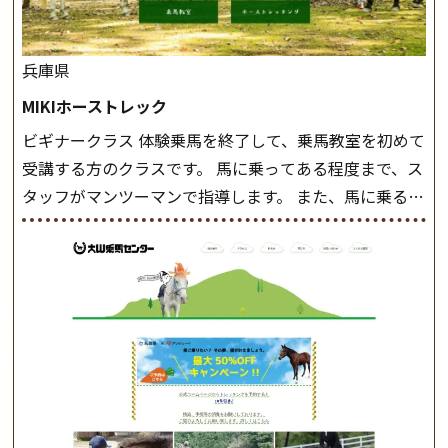
兵庫県
MIKIホーストレック
ビギナークラス 体験乗馬を終了して、乗馬教室を初めて
受講する方のクラスです。 馬に乗ってある程度まで、ス
タッフがマンツーマンで指導します。 また、馬に乗るだ
けでなく、馬の手入れや馬装（鞍などを装着する） も
このクラスで把握し、「馬に触れること」にも慣れてい
きましょう。 スタートクラス ビギナークラスで単独で
軽速歩(けいはやあし)ができるようになったら スタート
クラスへ。 グループレッスンで馬のスピードを調整し
ながら 軽速歩・正反撞(せいはんどう)を学びます。 安定
した手綱操作と軽速歩・正反撞ができるようになれば
駈歩(かけあし)練習に入ります。 ホップクラス スタート
クラスで常歩(なみあし)や 速歩、駈歩の初歩をマスター