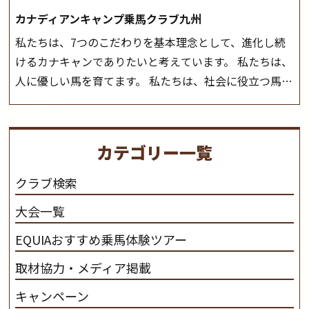
カナディアンキャンプ乗馬クラブ九州
私たちは、7つのこだわりを基本理念として、進化し続
けるカナキャンでありたいと考えています。 私たちは、
人に優しい馬を育てます。 私たちは、社会に役立つ馬を
生産します。 私たちは、馬や人々に癒しとなる環境を守
り、保ちます。 私たちは、未来の子供たちの身近に、馬
を活躍させたいと思っています。 私たちは、乗馬の楽し
カテゴリー一覧
さと魅力を追求します。 私たちは、馬の品種と血統にこ
だわります。 私たちは、乗用馬の質の向上を目指し、生
クラブ検索
産･育成･調教を一貫して行います。
カナディアンキャ
大会一覧
ンプ乗馬クラブ九州のツアー情報はこちら
EQUIAおすすめ乗馬体験ツアー
取材協力・メディア掲載
キャンペーン