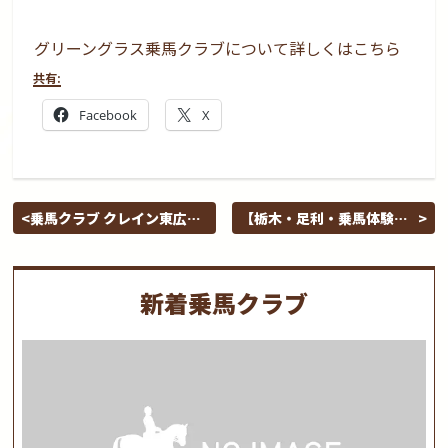
グリーングラス乗馬クラブについて詳しくはこちら
共有:
Facebook
X
乗馬クラブ クレイン東広島
【栃木・足利・乗馬体験】
乗馬体験1回コース平日/土
足利ICから5分！1日1組限
日祝日(諸費用込み) 要予約
定でマンツーマン指導！初
めてでも満足、日暮れまで
新着乗馬クラブ
乗り放題プラン！