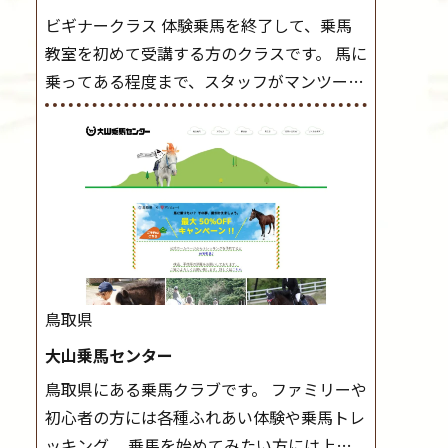
ビギナークラス 体験乗馬を終了して、乗馬
教室を初めて受講する方のクラスです。 馬に
乗ってある程度まで、スタッフがマンツーマ
ンで指導します。 また、馬に乗るだけでな
く、馬の手入れや馬装（鞍などを装着する）
もこのクラスで把握し、「馬に触れること」
にも慣れていきましょう。 スタートクラス
ビギナークラスで単独で軽速歩(けいはやあ
し)ができるようになったら スタートクラス
へ。 グループレッスンで馬のスピードを調
整しながら 軽速歩・正反撞(せいはんどう)を
鳥取県
学びます。 安定した手綱操作と軽速歩・正反
大山乗馬センター
撞ができるようになれば 駈歩(かけあし)練習
鳥取県にある乗馬クラブです。 ファミリーや
に入ります。 ホップクラス スタートクラス
初心者の方には各種ふれあい体験や乗馬トレ
で常歩(なみあし)や 速歩、駈歩の初歩をマス
ッキング、 乗馬を始めてみたい方には上達
ターしたら、 次は部班にて駈歩を含めた誘