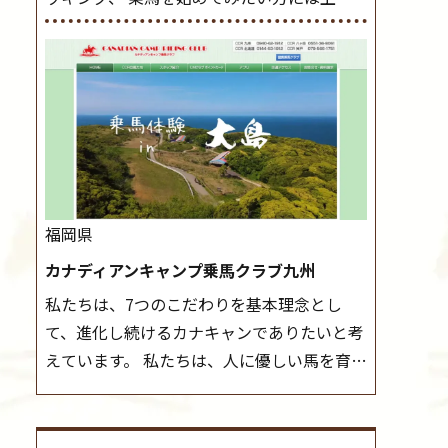
レッスンやお試し会員など、 一般の方に幅
導練習を行いましょう。 ステップクラス ホ
広くお楽しみいただける施設を目指していま
ップクラスまでに練習したまとめをします。
す。 また、お手軽（低価格）に会員になった
三種歩法をマスターし、ワンランク上の扶助
り自分の馬を持つことのできる乗馬クラブで
操作や誘導方法を身につけましょう。 注意
もあり、 健康や趣味、スポーツ競技として、
事項 ◆馬場使用状況により、使用する馬場
老若男女様々な方が、日々乗馬をお楽しみい
はこちらで決定いたしますのでご了承くださ
ただいています。 なお、ゴールデンウィーク
い ◆基本は雨天決行ですが、落雷・強風等
と夏休み期間中は無休で営業していますの
のより、安全上急遽中止させていただく場合
福岡県
で、ぜひご家族でお越しください！
大山乗
がございます。 ◆三木ホースランドパークの
カナディアンキャンプ乗馬クラブ九州
馬センターの紹介記事はこちら
協議会や講習会等により、一部レッスンが中
私たちは、7つのこだわりを基本理念とし
止になる場合がございます。 その際、ご予約
て、進化し続けるカナキャンでありたいと考
いただいている皆様には事前にご連絡いたし
えています。 私たちは、人に優しい馬を育て
ます。
MIKIホーストレックのツアーはこち
ます。 私たちは、社会に役立つ馬を生産しま
ら
す。 私たちは、馬や人々に癒しとなる環境を
守り、保ちます。 私たちは、未来の子供たち