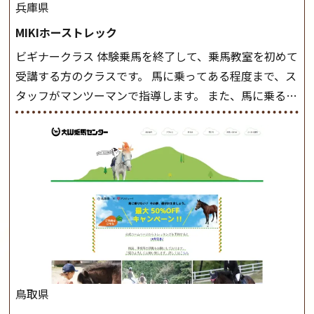
兵庫県
MIKIホーストレック
ビギナークラス 体験乗馬を終了して、乗馬教室を初めて
受講する方のクラスです。 馬に乗ってある程度まで、ス
タッフがマンツーマンで指導します。 また、馬に乗るだ
けでなく、馬の手入れや馬装（鞍などを装着する） も
このクラスで把握し、「馬に触れること」にも慣れてい
きましょう。 スタートクラス ビギナークラスで単独で
軽速歩(けいはやあし)ができるようになったら スタート
クラスへ。 グループレッスンで馬のスピードを調整し
ながら 軽速歩・正反撞(せいはんどう)を学びます。 安定
した手綱操作と軽速歩・正反撞ができるようになれば
駈歩(かけあし)練習に入ります。 ホップクラス スタート
クラスで常歩(なみあし)や 速歩、駈歩の初歩をマスター
したら、 次は部班にて駈歩を含めた誘導練習を行いま
鳥取県
しょう。 ステップクラス ホップクラスまでに練習した