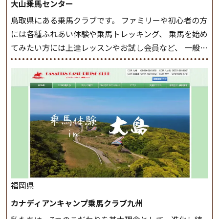
大山乗馬センター
まとめをします。 三種歩法をマスターし、ワンランク上
鳥取県にある乗馬クラブです。 ファミリーや初心者の方
の扶助操作や誘導方法を身につけましょう。 注意事項
には各種ふれあい体験や乗馬トレッキング、 乗馬を始め
◆馬場使用状況により、使用する馬場はこちらで決定い
てみたい方には上達レッスンやお試し会員など、 一般の
たしますのでご了承ください ◆基本は雨天決行です
方に幅広くお楽しみいただける施設を目指しています。
が、落雷・強風等のより、安全上急遽中止させていただ
また、お手軽（低価格）に会員になったり自分の馬を持
く場合がございます。 ◆三木ホースランドパークの協議
つことのできる乗馬クラブでもあり、 健康や趣味、スポ
会や講習会等により、一部レッスンが中止になる場合が
ーツ競技として、老若男女様々な方が、日々乗馬をお楽
ございます。 その際、ご予約いただいている皆様には事
しみいただいています。 なお、ゴールデンウィークと夏
前にご連絡いたします。
MIKIホーストレックのツアー
休み期間中は無休で営業していますので、ぜひご家族で
はこちら
お越しください！
大山乗馬センターの紹介記事はこち
ら
福岡県
カナディアンキャンプ乗馬クラブ九州