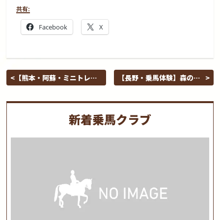
共有:
Facebook
X
【熊本・阿蘇・ミニトレッ
【長野・乗馬体験】森の空
キング】広大な大草原で乗
気に包まれながら。浅間山
馬をしよう！
で乗馬体験（外乗付き）
新着乗馬クラブ