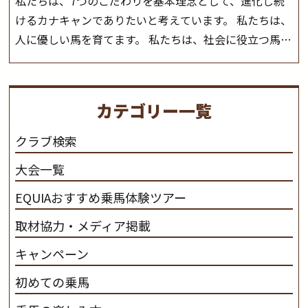
私たちは、7つのこだわりを基本理念として、進化し続
けるカナキャンでありたいと考えています。 私たちは、
人に優しい馬を育てます。 私たちは、社会に役立つ馬を
生産します。 私たちは、馬や人々に癒しとなる環境を守
り、保ちます。 私たちは、未来の子供たちの身近に、馬
を活躍させたいと思っています。 私たちは、乗馬の楽し
カテゴリー一覧
さと魅力を追求します。 私たちは、馬の品種と血統にこ
だわります。 私たちは、乗用馬の質の向上を目指し、生
クラブ検索
産･育成･調教を一貫して行います。
カナディアンキャ
大会一覧
ンプ乗馬クラブ九州のツアー情報はこちら
EQUIAおすすめ乗馬体験ツアー
取材協力・メディア掲載
キャンペーン
初めての乗馬