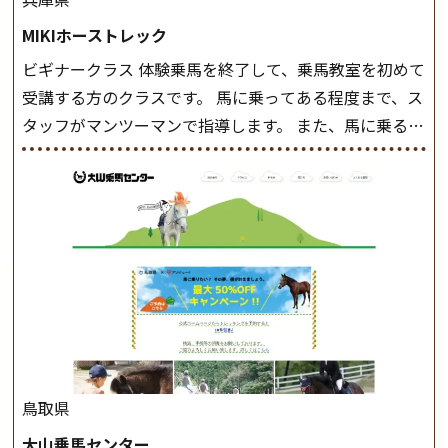
MIKIホーストレック
ビギナークラス 体験乗馬を終了して、乗馬教室を初めて
受講する方のクラスです。 馬に乗ってある程度まで、ス
タッフがマンツーマンで指導します。 また、馬に乗るだ
けでなく、馬の手入れや馬装（鞍などを装着する） も
このクラスで把握し、「馬に触れること」にも慣れてい
きましょう。 スタートクラス ビギナークラスで単独で
軽速歩(けいはやあし)ができるようになったら スタート
クラスへ。 グループレッスンで馬のスピードを調整し
ながら 軽速歩・正反撞(せいはんどう)を学びます。 安定
した手綱操作と軽速歩・正反撞ができるようになれば
駈歩(かけあし)練習に入ります。 ホップクラス スタート
クラスで常歩(なみあし)や 速歩、駈歩の初歩をマスター
したら、 次は部班にて駈歩を含めた誘導練習を行いま
鳥取県
しょう。 ステップクラス ホップクラスまでに練習した
大山乗馬センター