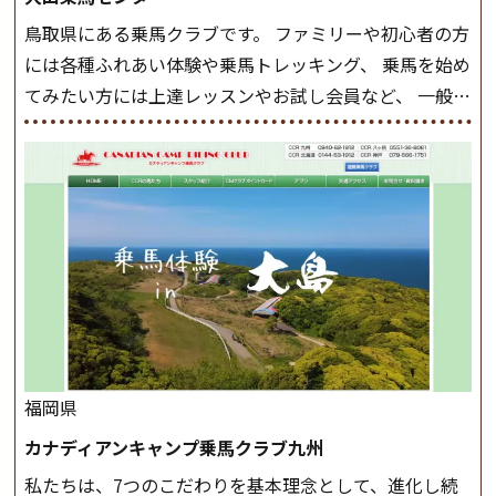
まとめをします。 三種歩法をマスターし、ワンランク上
鳥取県にある乗馬クラブです。 ファミリーや初心者の方
の扶助操作や誘導方法を身につけましょう。 注意事項
には各種ふれあい体験や乗馬トレッキング、 乗馬を始め
◆馬場使用状況により、使用する馬場はこちらで決定い
てみたい方には上達レッスンやお試し会員など、 一般の
たしますのでご了承ください ◆基本は雨天決行です
方に幅広くお楽しみいただける施設を目指しています。
が、落雷・強風等のより、安全上急遽中止させていただ
また、お手軽（低価格）に会員になったり自分の馬を持
く場合がございます。 ◆三木ホースランドパークの協議
つことのできる乗馬クラブでもあり、 健康や趣味、スポ
会や講習会等により、一部レッスンが中止になる場合が
ーツ競技として、老若男女様々な方が、日々乗馬をお楽
ございます。 その際、ご予約いただいている皆様には事
しみいただいています。 なお、ゴールデンウィークと夏
前にご連絡いたします。
MIKIホーストレックのツアー
休み期間中は無休で営業していますので、ぜひご家族で
はこちら
お越しください！
大山乗馬センターの紹介記事はこち
ら
福岡県
カナディアンキャンプ乗馬クラブ九州
私たちは、7つのこだわりを基本理念として、進化し続