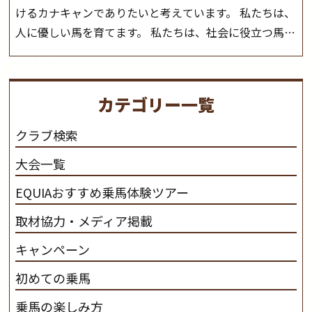
けるカナキャンでありたいと考えています。 私たちは、
人に優しい馬を育てます。 私たちは、社会に役立つ馬を
生産します。 私たちは、馬や人々に癒しとなる環境を守
り、保ちます。 私たちは、未来の子供たちの身近に、馬
を活躍させたいと思っています。 私たちは、乗馬の楽し
カテゴリー一覧
さと魅力を追求します。 私たちは、馬の品種と血統にこ
だわります。 私たちは、乗用馬の質の向上を目指し、生
クラブ検索
産･育成･調教を一貫して行います。
カナディアンキャ
大会一覧
ンプ乗馬クラブ九州のツアー情報はこちら
EQUIAおすすめ乗馬体験ツアー
取材協力・メディア掲載
キャンペーン
初めての乗馬
乗馬の楽しみ方