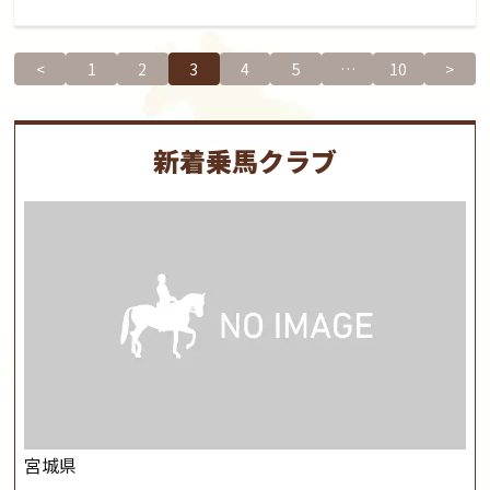
<
1
2
3
4
5
…
10
>
新着乗馬クラブ
宮城県