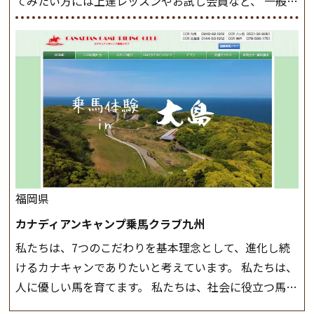
てみたい方には上達レッスンやお試し会員など、 一般の
たしますのでご了承ください ◆基本は雨天決行です
方に幅広くお楽しみいただける施設を目指しています。
が、落雷・強風等のより、安全上急遽中止させていただ
また、お手軽（低価格）に会員になったり自分の馬を持
く場合がございます。 ◆三木ホースランドパークの協議
つことのできる乗馬クラブでもあり、 健康や趣味、スポ
会や講習会等により、一部レッスンが中止になる場合が
ーツ競技として、老若男女様々な方が、日々乗馬をお楽
ございます。 その際、ご予約いただいている皆様には事
しみいただいています。 なお、ゴールデンウィークと夏
前にご連絡いたします。
MIKIホーストレックのツアー
休み期間中は無休で営業していますので、ぜひご家族で
はこちら
お越しください！
大山乗馬センターの紹介記事はこち
ら
福岡県
カナディアンキャンプ乗馬クラブ九州
私たちは、7つのこだわりを基本理念として、進化し続
けるカナキャンでありたいと考えています。 私たちは、
人に優しい馬を育てます。 私たちは、社会に役立つ馬を
生産します。 私たちは、馬や人々に癒しとなる環境を守