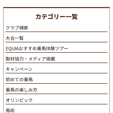
り、保ちます。 私たちは、未来の子供たちの身近に、馬
を活躍させたいと思っています。 私たちは、乗馬の楽し
カテゴリー一覧
さと魅力を追求します。 私たちは、馬の品種と血統にこ
だわります。 私たちは、乗用馬の質の向上を目指し、生
クラブ検索
産･育成･調教を一貫して行います。
カナディアンキャ
大会一覧
ンプ乗馬クラブ九州のツアー情報はこちら
EQUIAおすすめ乗馬体験ツアー
取材協力・メディア掲載
キャンペーン
初めての乗馬
乗馬の楽しみ方
オリンピック
馬術