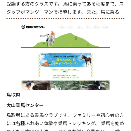
受講する方のクラスです。 馬に乗ってある程度まで、ス
タッフがマンツーマンで指導します。 また、馬に乗るだ
けでなく、馬の手入れや馬装（鞍などを装着する） も
このクラスで把握し、「馬に触れること」にも慣れてい
きましょう。 スタートクラス ビギナークラスで単独で
軽速歩(けいはやあし)ができるようになったら スタート
クラスへ。 グループレッスンで馬のスピードを調整し
ながら 軽速歩・正反撞(せいはんどう)を学びます。 安定
した手綱操作と軽速歩・正反撞ができるようになれば
駈歩(かけあし)練習に入ります。 ホップクラス スタート
クラスで常歩(なみあし)や 速歩、駈歩の初歩をマスター
したら、 次は部班にて駈歩を含めた誘導練習を行いま
鳥取県
しょう。 ステップクラス ホップクラスまでに練習した
大山乗馬センター
まとめをします。 三種歩法をマスターし、ワンランク上
鳥取県にある乗馬クラブです。 ファミリーや初心者の方
の扶助操作や誘導方法を身につけましょう。 注意事項
には各種ふれあい体験や乗馬トレッキング、 乗馬を始め
◆馬場使用状況により、使用する馬場はこちらで決定い