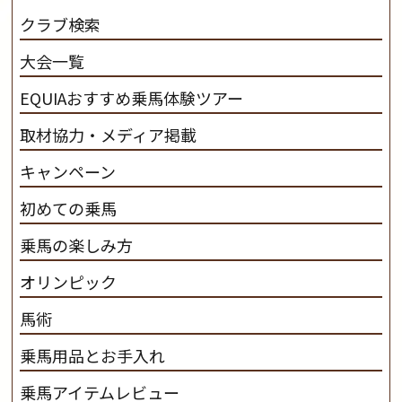
だわります。 私たちは、乗用馬の質の向上を目指し、生
クラブ検索
産･育成･調教を一貫して行います。
カナディアンキャ
大会一覧
ンプ乗馬クラブ九州のツアー情報はこちら
EQUIAおすすめ乗馬体験ツアー
取材協力・メディア掲載
キャンペーン
初めての乗馬
乗馬の楽しみ方
オリンピック
馬術
乗馬用品とお手入れ
乗馬アイテムレビュー