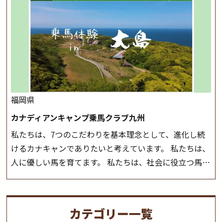
つことのできる乗馬クラブでもあり、 健康や趣味、スポ
会や講習会等により、一部レッスンが中止になる場合が
ーツ競技として、老若男女様々な方が、日々乗馬をお楽
ございます。 その際、ご予約いただいている皆様には事
しみいただいています。 なお、ゴールデンウィークと夏
前にご連絡いたします。
MIKIホーストレックのツアー
休み期間中は無休で営業していますので、ぜひご家族で
はこちら
お越しください！
大山乗馬センターの紹介記事はこち
ら
福岡県
カナディアンキャンプ乗馬クラブ九州
私たちは、7つのこだわりを基本理念として、進化し続
けるカナキャンでありたいと考えています。 私たちは、
人に優しい馬を育てます。 私たちは、社会に役立つ馬を
生産します。 私たちは、馬や人々に癒しとなる環境を守
り、保ちます。 私たちは、未来の子供たちの身近に、馬
を活躍させたいと思っています。 私たちは、乗馬の楽し
カテゴリー一覧
さと魅力を追求します。 私たちは、馬の品種と血統にこ