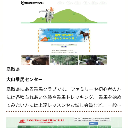
このクラスで把握し、「馬に触れること」にも慣れてい
きましょう。 スタートクラス ビギナークラスで単独で
軽速歩(けいはやあし)ができるようになったら スタート
クラスへ。 グループレッスンで馬のスピードを調整し
ながら 軽速歩・正反撞(せいはんどう)を学びます。 安定
した手綱操作と軽速歩・正反撞ができるようになれば
駈歩(かけあし)練習に入ります。 ホップクラス スタート
クラスで常歩(なみあし)や 速歩、駈歩の初歩をマスター
したら、 次は部班にて駈歩を含めた誘導練習を行いま
鳥取県
しょう。 ステップクラス ホップクラスまでに練習した
大山乗馬センター
まとめをします。 三種歩法をマスターし、ワンランク上
鳥取県にある乗馬クラブです。 ファミリーや初心者の方
の扶助操作や誘導方法を身につけましょう。 注意事項
には各種ふれあい体験や乗馬トレッキング、 乗馬を始め
◆馬場使用状況により、使用する馬場はこちらで決定い
てみたい方には上達レッスンやお試し会員など、 一般の
たしますのでご了承ください ◆基本は雨天決行です
方に幅広くお楽しみいただける施設を目指しています。
が、落雷・強風等のより、安全上急遽中止させていただ
また、お手軽（低価格）に会員になったり自分の馬を持
く場合がございます。 ◆三木ホースランドパークの協議