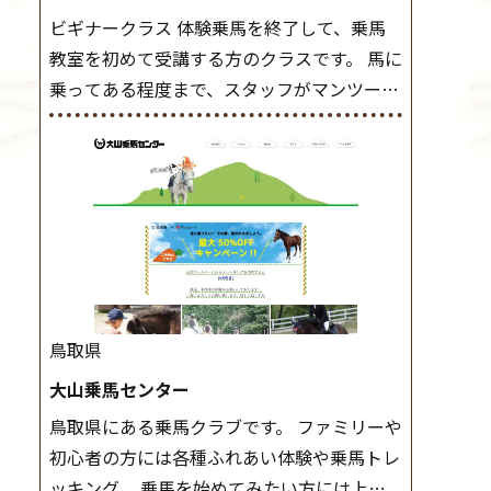
ビギナークラス 体験乗馬を終了して、乗馬
教室を初めて受講する方のクラスです。 馬に
乗ってある程度まで、スタッフがマンツーマ
ンで指導します。 また、馬に乗るだけでな
く、馬の手入れや馬装（鞍などを装着する）
もこのクラスで把握し、「馬に触れること」
にも慣れていきましょう。 スタートクラス
ビギナークラスで単独で軽速歩(けいはやあ
し)ができるようになったら スタートクラス
へ。 グループレッスンで馬のスピードを調
整しながら 軽速歩・正反撞(せいはんどう)を
鳥取県
学びます。 安定した手綱操作と軽速歩・正反
大山乗馬センター
撞ができるようになれば 駈歩(かけあし)練習
鳥取県にある乗馬クラブです。 ファミリーや
に入ります。 ホップクラス スタートクラス
初心者の方には各種ふれあい体験や乗馬トレ
で常歩(なみあし)や 速歩、駈歩の初歩をマス
ッキング、 乗馬を始めてみたい方には上達
ターしたら、 次は部班にて駈歩を含めた誘