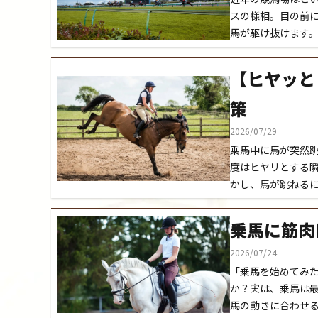
スの様相。目の前
馬が駆け抜けます
【ヒヤッと
策
2026/07/29
乗馬中に馬が突然
度はヒヤリとする
かし、馬が跳ねる
乗馬に筋肉
2026/07/24
「乗馬を始めてみ
か？実は、乗馬は
馬の動きに合わせ