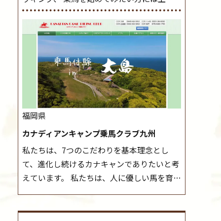
レッスンやお試し会員など、 一般の方に幅
導練習を行いましょう。 ステップクラス ホ
広くお楽しみいただける施設を目指していま
ップクラスまでに練習したまとめをします。
す。 また、お手軽（低価格）に会員になった
三種歩法をマスターし、ワンランク上の扶助
り自分の馬を持つことのできる乗馬クラブで
操作や誘導方法を身につけましょう。 注意
もあり、 健康や趣味、スポーツ競技として、
事項 ◆馬場使用状況により、使用する馬場
老若男女様々な方が、日々乗馬をお楽しみい
はこちらで決定いたしますのでご了承くださ
ただいています。 なお、ゴールデンウィーク
い ◆基本は雨天決行ですが、落雷・強風等
と夏休み期間中は無休で営業していますの
のより、安全上急遽中止させていただく場合
福岡県
で、ぜひご家族でお越しください！
大山乗
がございます。 ◆三木ホースランドパークの
カナディアンキャンプ乗馬クラブ九州
馬センターの紹介記事はこちら
協議会や講習会等により、一部レッスンが中
私たちは、7つのこだわりを基本理念とし
止になる場合がございます。 その際、ご予約
て、進化し続けるカナキャンでありたいと考
いただいている皆様には事前にご連絡いたし
えています。 私たちは、人に優しい馬を育て
ます。
MIKIホーストレックのツアーはこち
ます。 私たちは、社会に役立つ馬を生産しま
ら
す。 私たちは、馬や人々に癒しとなる環境を
守り、保ちます。 私たちは、未来の子供たち