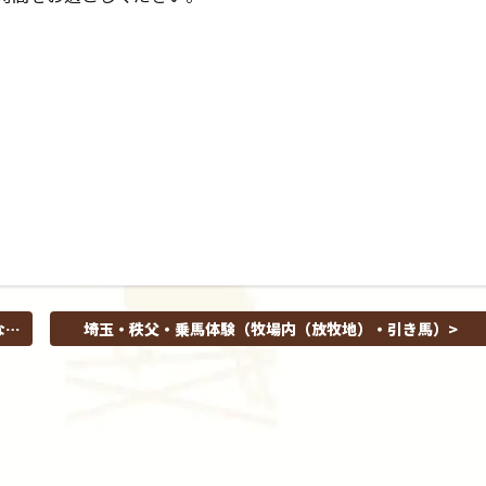
なが
埼玉・秩父・乗馬体験（牧場内（放牧地）・引き馬）
浴を