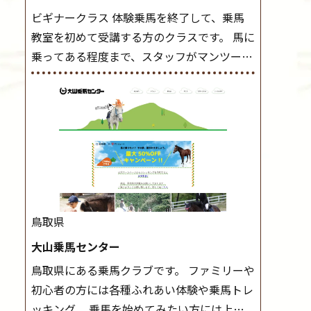
ビギナークラス 体験乗馬を終了して、乗馬
教室を初めて受講する方のクラスです。 馬に
乗ってある程度まで、スタッフがマンツーマ
ンで指導します。 また、馬に乗るだけでな
く、馬の手入れや馬装（鞍などを装着する）
もこのクラスで把握し、「馬に触れること」
にも慣れていきましょう。 スタートクラス
ビギナークラスで単独で軽速歩(けいはやあ
し)ができるようになったら スタートクラス
へ。 グループレッスンで馬のスピードを調
整しながら 軽速歩・正反撞(せいはんどう)を
鳥取県
学びます。 安定した手綱操作と軽速歩・正反
大山乗馬センター
撞ができるようになれば 駈歩(かけあし)練習
鳥取県にある乗馬クラブです。 ファミリーや
に入ります。 ホップクラス スタートクラス
初心者の方には各種ふれあい体験や乗馬トレ
で常歩(なみあし)や 速歩、駈歩の初歩をマス
ッキング、 乗馬を始めてみたい方には上達
ターしたら、 次は部班にて駈歩を含めた誘