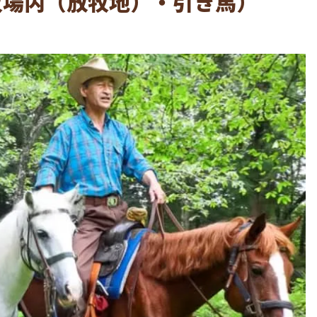
牧場内（放牧地）・引き馬）