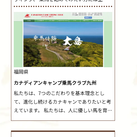
レッスンやお試し会員など、 一般の方に幅
導練習を行いましょう。 ステップクラス ホ
広くお楽しみいただける施設を目指していま
ップクラスまでに練習したまとめをします。
す。 また、お手軽（低価格）に会員になった
三種歩法をマスターし、ワンランク上の扶助
り自分の馬を持つことのできる乗馬クラブで
操作や誘導方法を身につけましょう。 注意
もあり、 健康や趣味、スポーツ競技として、
事項 ◆馬場使用状況により、使用する馬場
老若男女様々な方が、日々乗馬をお楽しみい
はこちらで決定いたしますのでご了承くださ
ただいています。 なお、ゴールデンウィーク
い ◆基本は雨天決行ですが、落雷・強風等
と夏休み期間中は無休で営業していますの
のより、安全上急遽中止させていただく場合
福岡県
で、ぜひご家族でお越しください！
大山乗
がございます。 ◆三木ホースランドパークの
カナディアンキャンプ乗馬クラブ九州
馬センターの紹介記事はこちら
協議会や講習会等により、一部レッスンが中
私たちは、7つのこだわりを基本理念とし
止になる場合がございます。 その際、ご予約
て、進化し続けるカナキャンでありたいと考
いただいている皆様には事前にご連絡いたし
えています。 私たちは、人に優しい馬を育て
ます。
MIKIホーストレックのツアーはこち
ます。 私たちは、社会に役立つ馬を生産しま
ら
す。 私たちは、馬や人々に癒しとなる環境を
守り、保ちます。 私たちは、未来の子供たち