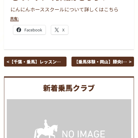
にんにんホーススクールについて詳しくはこちら
共有:
Facebook
X
【千葉・乗馬】レッスン
【乗馬体験・岡山】勝央IC
&amp;お散歩を1日で体験
から10分！1人乗りデビュ
できる！イチオシ・ENJOY
ーは優しい馬とスタッフさ
コース（場内20分・外乗20
んにお任せ！ファーマーズ
新着乗馬クラブ
分）
マーケットでイチオシの癒
し体験！