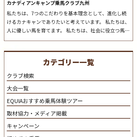
カナディアンキャンプ乗馬クラブ九州
私たちは、7つのこだわりを基本理念として、進化し続
けるカナキャンでありたいと考えています。 私たちは、
人に優しい馬を育てます。 私たちは、社会に役立つ馬を
生産します。 私たちは、馬や人々に癒しとなる環境を守
り、保ちます。 私たちは、未来の子供たちの身近に、馬
を活躍させたいと思っています。 私たちは、乗馬の楽し
カテゴリー一覧
さと魅力を追求します。 私たちは、馬の品種と血統にこ
だわります。 私たちは、乗用馬の質の向上を目指し、生
クラブ検索
産･育成･調教を一貫して行います。
カナディアンキャ
大会一覧
ンプ乗馬クラブ九州のツアー情報はこちら
EQUIAおすすめ乗馬体験ツアー
取材協力・メディア掲載
キャンペーン