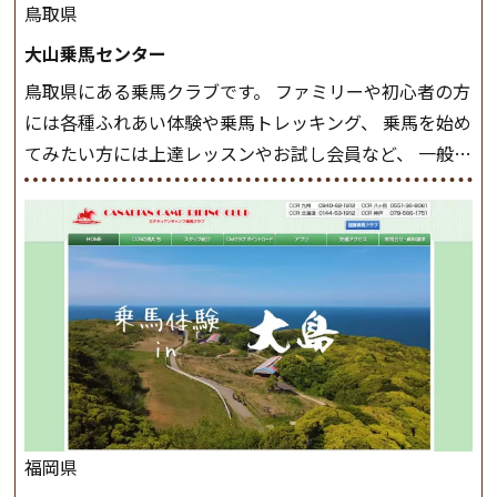
したら、 次は部班にて駈歩を含めた誘導練習を行いま
鳥取県
しょう。 ステップクラス ホップクラスまでに練習した
大山乗馬センター
まとめをします。 三種歩法をマスターし、ワンランク上
鳥取県にある乗馬クラブです。 ファミリーや初心者の方
の扶助操作や誘導方法を身につけましょう。 注意事項
には各種ふれあい体験や乗馬トレッキング、 乗馬を始め
◆馬場使用状況により、使用する馬場はこちらで決定い
てみたい方には上達レッスンやお試し会員など、 一般の
たしますのでご了承ください ◆基本は雨天決行です
方に幅広くお楽しみいただける施設を目指しています。
が、落雷・強風等のより、安全上急遽中止させていただ
また、お手軽（低価格）に会員になったり自分の馬を持
く場合がございます。 ◆三木ホースランドパークの協議
つことのできる乗馬クラブでもあり、 健康や趣味、スポ
会や講習会等により、一部レッスンが中止になる場合が
ーツ競技として、老若男女様々な方が、日々乗馬をお楽
ございます。 その際、ご予約いただいている皆様には事
しみいただいています。 なお、ゴールデンウィークと夏
前にご連絡いたします。
MIKIホーストレックのツアー
休み期間中は無休で営業していますので、ぜひご家族で
はこちら
お越しください！
大山乗馬センターの紹介記事はこち
ら
福岡県