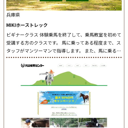
兵庫県
MIKIホーストレック
ビギナークラス 体験乗馬を終了して、乗馬教室を初めて
受講する方のクラスです。 馬に乗ってある程度まで、ス
タッフがマンツーマンで指導します。 また、馬に乗るだ
けでなく、馬の手入れや馬装（鞍などを装着する） も
このクラスで把握し、「馬に触れること」にも慣れてい
きましょう。 スタートクラス ビギナークラスで単独で
軽速歩(けいはやあし)ができるようになったら スタート
クラスへ。 グループレッスンで馬のスピードを調整し
ながら 軽速歩・正反撞(せいはんどう)を学びます。 安定
した手綱操作と軽速歩・正反撞ができるようになれば
駈歩(かけあし)練習に入ります。 ホップクラス スタート
クラスで常歩(なみあし)や 速歩、駈歩の初歩をマスター