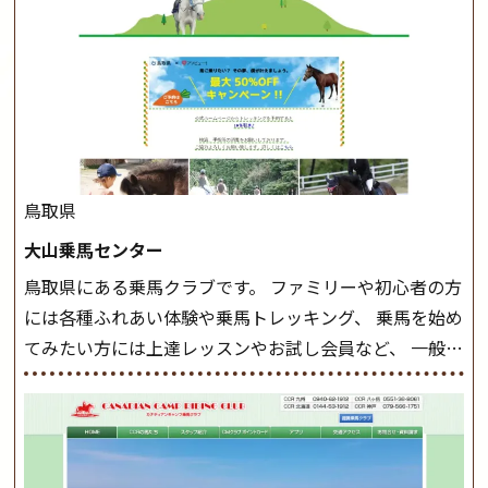
軽速歩(けいはやあし)ができるようになったら スタート
クラスへ。 グループレッスンで馬のスピードを調整し
ながら 軽速歩・正反撞(せいはんどう)を学びます。 安定
した手綱操作と軽速歩・正反撞ができるようになれば
駈歩(かけあし)練習に入ります。 ホップクラス スタート
クラスで常歩(なみあし)や 速歩、駈歩の初歩をマスター
したら、 次は部班にて駈歩を含めた誘導練習を行いま
鳥取県
しょう。 ステップクラス ホップクラスまでに練習した
大山乗馬センター
まとめをします。 三種歩法をマスターし、ワンランク上
鳥取県にある乗馬クラブです。 ファミリーや初心者の方
の扶助操作や誘導方法を身につけましょう。 注意事項
には各種ふれあい体験や乗馬トレッキング、 乗馬を始め
◆馬場使用状況により、使用する馬場はこちらで決定い
てみたい方には上達レッスンやお試し会員など、 一般の
たしますのでご了承ください ◆基本は雨天決行です
方に幅広くお楽しみいただける施設を目指しています。
が、落雷・強風等のより、安全上急遽中止させていただ
また、お手軽（低価格）に会員になったり自分の馬を持
く場合がございます。 ◆三木ホースランドパークの協議
つことのできる乗馬クラブでもあり、 健康や趣味、スポ
会や講習会等により、一部レッスンが中止になる場合が
ーツ競技として、老若男女様々な方が、日々乗馬をお楽
ございます。 その際、ご予約いただいている皆様には事