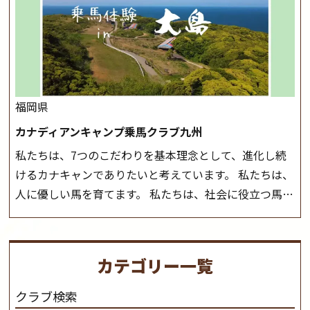
しみいただいています。 なお、ゴールデンウィークと夏
前にご連絡いたします。
MIKIホーストレックのツアー
休み期間中は無休で営業していますので、ぜひご家族で
はこちら
お越しください！
大山乗馬センターの紹介記事はこち
ら
福岡県
カナディアンキャンプ乗馬クラブ九州
私たちは、7つのこだわりを基本理念として、進化し続
けるカナキャンでありたいと考えています。 私たちは、
人に優しい馬を育てます。 私たちは、社会に役立つ馬を
生産します。 私たちは、馬や人々に癒しとなる環境を守
り、保ちます。 私たちは、未来の子供たちの身近に、馬
を活躍させたいと思っています。 私たちは、乗馬の楽し
カテゴリー一覧
さと魅力を追求します。 私たちは、馬の品種と血統にこ
だわります。 私たちは、乗用馬の質の向上を目指し、生
クラブ検索