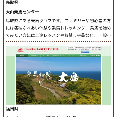
したら、 次は部班にて駈歩を含めた誘導練習を行いま
鳥取県
しょう。 ステップクラス ホップクラスまでに練習した
大山乗馬センター
まとめをします。 三種歩法をマスターし、ワンランク上
鳥取県にある乗馬クラブです。 ファミリーや初心者の方
の扶助操作や誘導方法を身につけましょう。 注意事項
には各種ふれあい体験や乗馬トレッキング、 乗馬を始め
◆馬場使用状況により、使用する馬場はこちらで決定い
てみたい方には上達レッスンやお試し会員など、 一般の
たしますのでご了承ください ◆基本は雨天決行です
方に幅広くお楽しみいただける施設を目指しています。
が、落雷・強風等のより、安全上急遽中止させていただ
また、お手軽（低価格）に会員になったり自分の馬を持
く場合がございます。 ◆三木ホースランドパークの協議
つことのできる乗馬クラブでもあり、 健康や趣味、スポ
会や講習会等により、一部レッスンが中止になる場合が
ーツ競技として、老若男女様々な方が、日々乗馬をお楽
ございます。 その際、ご予約いただいている皆様には事
しみいただいています。 なお、ゴールデンウィークと夏
前にご連絡いたします。
MIKIホーストレックのツアー
休み期間中は無休で営業していますので、ぜひご家族で
はこちら
お越しください！
大山乗馬センターの紹介記事はこち
ら
福岡県