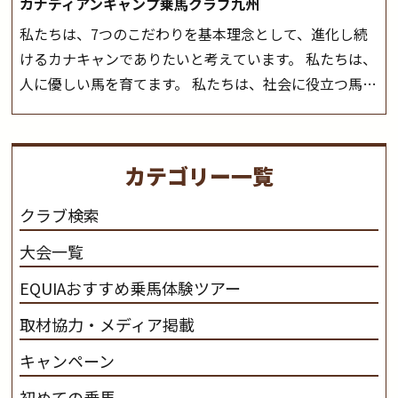
カナディアンキャンプ乗馬クラブ九州
私たちは、7つのこだわりを基本理念として、進化し続
けるカナキャンでありたいと考えています。 私たちは、
人に優しい馬を育てます。 私たちは、社会に役立つ馬を
生産します。 私たちは、馬や人々に癒しとなる環境を守
り、保ちます。 私たちは、未来の子供たちの身近に、馬
を活躍させたいと思っています。 私たちは、乗馬の楽し
カテゴリー一覧
さと魅力を追求します。 私たちは、馬の品種と血統にこ
だわります。 私たちは、乗用馬の質の向上を目指し、生
クラブ検索
産･育成･調教を一貫して行います。
カナディアンキャ
大会一覧
ンプ乗馬クラブ九州のツアー情報はこちら
EQUIAおすすめ乗馬体験ツアー
取材協力・メディア掲載
キャンペーン
初めての乗馬