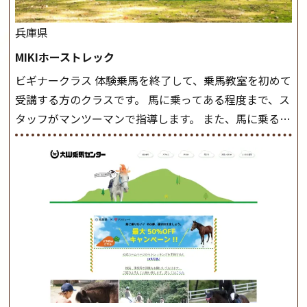
兵庫県
MIKIホーストレック
ビギナークラス 体験乗馬を終了して、乗馬教室を初めて
受講する方のクラスです。 馬に乗ってある程度まで、ス
タッフがマンツーマンで指導します。 また、馬に乗るだ
けでなく、馬の手入れや馬装（鞍などを装着する） も
このクラスで把握し、「馬に触れること」にも慣れてい
きましょう。 スタートクラス ビギナークラスで単独で
軽速歩(けいはやあし)ができるようになったら スタート
クラスへ。 グループレッスンで馬のスピードを調整し
ながら 軽速歩・正反撞(せいはんどう)を学びます。 安定
した手綱操作と軽速歩・正反撞ができるようになれば
駈歩(かけあし)練習に入ります。 ホップクラス スタート
クラスで常歩(なみあし)や 速歩、駈歩の初歩をマスター