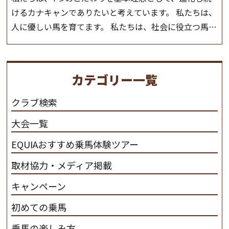
けるカナキャンでありたいと考えています。 私たちは、
人に優しい馬を育てます。 私たちは、社会に役立つ馬を
生産します。 私たちは、馬や人々に癒しとなる環境を守
り、保ちます。 私たちは、未来の子供たちの身近に、馬
を活躍させたいと思っています。 私たちは、乗馬の楽し
カテゴリー一覧
さと魅力を追求します。 私たちは、馬の品種と血統にこ
だわります。 私たちは、乗用馬の質の向上を目指し、生
クラブ検索
産･育成･調教を一貫して行います。
カナディアンキャ
大会一覧
ンプ乗馬クラブ九州のツアー情報はこちら
EQUIAおすすめ乗馬体験ツアー
取材協力・メディア掲載
キャンペーン
初めての乗馬
乗馬の楽しみ方