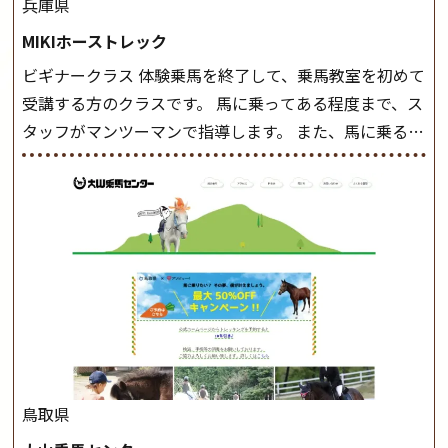
兵庫県
MIKIホーストレック
ビギナークラス 体験乗馬を終了して、乗馬教室を初めて
受講する方のクラスです。 馬に乗ってある程度まで、ス
タッフがマンツーマンで指導します。 また、馬に乗るだ
けでなく、馬の手入れや馬装（鞍などを装着する） も
このクラスで把握し、「馬に触れること」にも慣れてい
きましょう。 スタートクラス ビギナークラスで単独で
軽速歩(けいはやあし)ができるようになったら スタート
クラスへ。 グループレッスンで馬のスピードを調整し
ながら 軽速歩・正反撞(せいはんどう)を学びます。 安定
した手綱操作と軽速歩・正反撞ができるようになれば
駈歩(かけあし)練習に入ります。 ホップクラス スタート
クラスで常歩(なみあし)や 速歩、駈歩の初歩をマスター
したら、 次は部班にて駈歩を含めた誘導練習を行いま
鳥取県
しょう。 ステップクラス ホップクラスまでに練習した