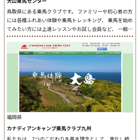
大山乗馬センター
まとめをします。 三種歩法をマスターし、ワンランク上
鳥取県にある乗馬クラブです。 ファミリーや初心者の方
の扶助操作や誘導方法を身につけましょう。 注意事項
には各種ふれあい体験や乗馬トレッキング、 乗馬を始め
◆馬場使用状況により、使用する馬場はこちらで決定い
てみたい方には上達レッスンやお試し会員など、 一般の
たしますのでご了承ください ◆基本は雨天決行です
方に幅広くお楽しみいただける施設を目指しています。
が、落雷・強風等のより、安全上急遽中止させていただ
また、お手軽（低価格）に会員になったり自分の馬を持
く場合がございます。 ◆三木ホースランドパークの協議
つことのできる乗馬クラブでもあり、 健康や趣味、スポ
会や講習会等により、一部レッスンが中止になる場合が
ーツ競技として、老若男女様々な方が、日々乗馬をお楽
ございます。 その際、ご予約いただいている皆様には事
しみいただいています。 なお、ゴールデンウィークと夏
前にご連絡いたします。
MIKIホーストレックのツアー
休み期間中は無休で営業していますので、ぜひご家族で
はこちら
お越しください！
大山乗馬センターの紹介記事はこち
ら
福岡県
カナディアンキャンプ乗馬クラブ九州
私たちは、7つのこだわりを基本理念として、進化し続