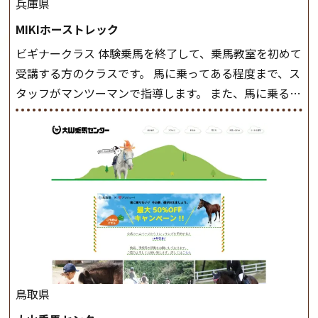
兵庫県
MIKIホーストレック
ビギナークラス 体験乗馬を終了して、乗馬教室を初めて
受講する方のクラスです。 馬に乗ってある程度まで、ス
タッフがマンツーマンで指導します。 また、馬に乗るだ
けでなく、馬の手入れや馬装（鞍などを装着する） も
このクラスで把握し、「馬に触れること」にも慣れてい
きましょう。 スタートクラス ビギナークラスで単独で
軽速歩(けいはやあし)ができるようになったら スタート
クラスへ。 グループレッスンで馬のスピードを調整し
ながら 軽速歩・正反撞(せいはんどう)を学びます。 安定
した手綱操作と軽速歩・正反撞ができるようになれば
駈歩(かけあし)練習に入ります。 ホップクラス スタート
クラスで常歩(なみあし)や 速歩、駈歩の初歩をマスター
したら、 次は部班にて駈歩を含めた誘導練習を行いま
鳥取県
しょう。 ステップクラス ホップクラスまでに練習した