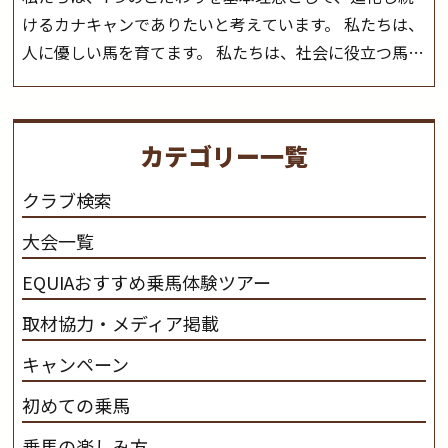
けるカナキャンでありたいと考えています。 私たちは、
人に優しい馬を育てます。 私たちは、社会に役立つ馬を
生産します。 私たちは、馬や人々に癒しとなる環境を守
り、保ちます。 私たちは、未来の子供たちの身近に、馬
を活躍させたいと思っています。 私たちは、乗馬の楽し
カテゴリー一覧
さと魅力を追求します。 私たちは、馬の品種と血統にこ
だわります。 私たちは、乗用馬の質の向上を目指し、生
クラブ検索
産･育成･調教を一貫して行います。
カナディアンキャ
大会一覧
ンプ乗馬クラブ九州のツアー情報はこちら
EQUIAおすすめ乗馬体験ツアー
取材協力・メディア掲載
キャンペーン
初めての乗馬
乗馬の楽しみ方