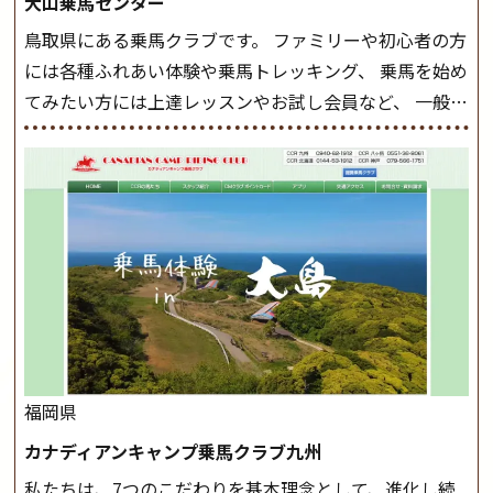
大山乗馬センター
まとめをします。 三種歩法をマスターし、ワンランク上
鳥取県にある乗馬クラブです。 ファミリーや初心者の方
の扶助操作や誘導方法を身につけましょう。 注意事項
には各種ふれあい体験や乗馬トレッキング、 乗馬を始め
◆馬場使用状況により、使用する馬場はこちらで決定い
てみたい方には上達レッスンやお試し会員など、 一般の
たしますのでご了承ください ◆基本は雨天決行です
方に幅広くお楽しみいただける施設を目指しています。
が、落雷・強風等のより、安全上急遽中止させていただ
また、お手軽（低価格）に会員になったり自分の馬を持
く場合がございます。 ◆三木ホースランドパークの協議
つことのできる乗馬クラブでもあり、 健康や趣味、スポ
会や講習会等により、一部レッスンが中止になる場合が
ーツ競技として、老若男女様々な方が、日々乗馬をお楽
ございます。 その際、ご予約いただいている皆様には事
しみいただいています。 なお、ゴールデンウィークと夏
前にご連絡いたします。
MIKIホーストレックのツアー
休み期間中は無休で営業していますので、ぜひご家族で
はこちら
お越しください！
大山乗馬センターの紹介記事はこち
ら
福岡県
カナディアンキャンプ乗馬クラブ九州
私たちは、7つのこだわりを基本理念として、進化し続